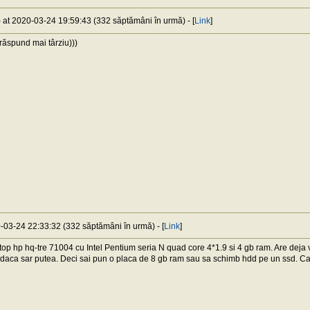
) at 2020-03-24 19:59:43 (332 săptămâni în urmă) - [
Link
]
 răspund mai târziu)))
0-03-24 22:33:32 (332 săptămâni în urmă) - [
Link
]
top hp hq-tre 71004 cu Intel Pentium seria N quad core 4*1.9 si 4 gb ram. Are deja 
daca sar putea. Deci sai pun o placa de 8 gb ram sau sa schimb hdd pe un ssd. Car