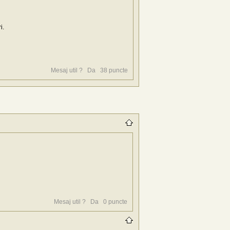
i.
Mesaj util ?
Da
38
puncte
Mesaj util ?
Da
0
puncte