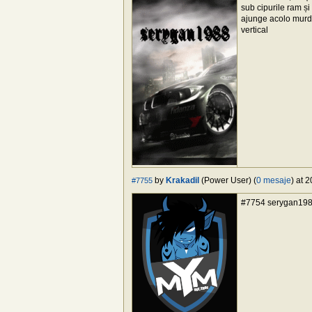
sub cipurile ram și
ajunge acolo murdăr
vertical
by
Krakadil
(Power User) (
0 mesaje
) at 
#7755
#7754 serygan1988,