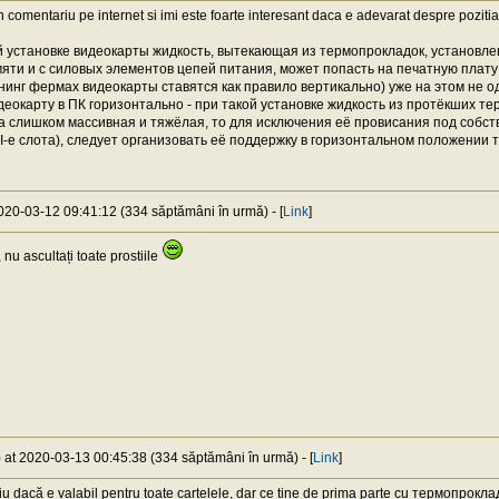
n comentariu pe internet si imi este foarte interesant daca e adevarat despre poziti
 установке видеокарты жидкость, вытекающая из термопрокладок, установл
мяти и с силовых элементов цепей питания, может попасть на печатную плату 
нинг фермах видеокарты ставятся как правило вертикально) уже на этом не одн
деокарту в ПК горизонтально - при такой установке жидкость из протёкших т
а слишком массивная и тяжёлая, то для исключения её провисания под собст
e слота), следует организовать её поддержку в горизонтальном положении 
2020-03-12 09:41:12 (334 săptămâni în urmă) - [
Link
]
nu ascultați toate prostiile
) at 2020-03-13 00:45:38 (334 săptămâni în urmă) - [
Link
]
u dacă e valabil pentru toate cartelele, dar ce tine de prima parte cu термопроклад