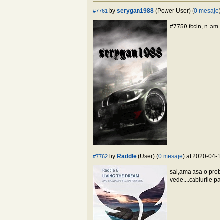
by
serygan1988
(Power User) (
0 mesaje
#7761
#7759 focin, n-am c
by
Raddle
(User) (
0 mesaje
) at 2020-04-
#7762
sal,ama asa o pro
vede....cablurile p