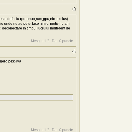
 este defecta (procesor,ram,gpu,etc. exclus)
hie unde nu au putut face nimic, motiv nu am
deconectare in timpul lucrului indiferent de
Mesaj util ?
Da
0
puncte
ющего режима
Mesaj util ?
Da
0
puncte