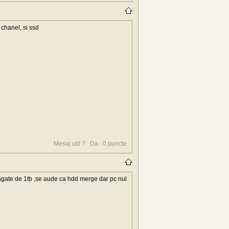
 chanel, si ssd
Mesaj util ?
Da
0
puncte
ate de 1tb ,se aude ca hdd merge dar pc nul