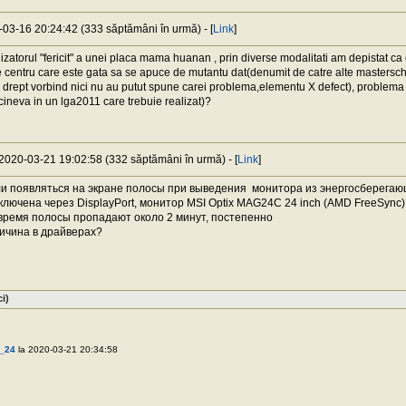
0-03-16 20:24:42 (333 săptămâni în urmă) - [
Link
]
lizatorul "fericit" a unei placa mama huanan , prin diverse modalitati am depistat ca
ce centru care este gata sa se apuce de mutantu dat(denumit de catre alte mastersc
drept vorbind nici nu au putut spune carei problema,elementu X defect), problema : 
 cineva in un lga2011 care trebuie realizat)?
 2020-03-21 19:02:58 (332 săptămâni în urmă) - [
Link
]
ли появляться на экране полосы при выведения монитора из энергосберега
ключена через DisplayPort, монитор MSI Optix MAG24C 24 inch (AMD FreeSync)
время полосы пропадают около 2 минут, постепенно
ичина в драйверах?
i)
_24
la 2020-03-21 20:34:58