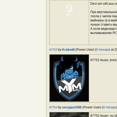
Deci am citit asa u
При вертикальной
тепла с чипов па
майнеры (а в май
лучше ставить ви
А если видеокарт
выламыванию PCI-
by
Krakadil
(Power User) (
0 mesaje
) at 
#7753
#7752 Ieuan, bred, 
by
serygan1988
(Power User) (
0 mesaje
#7754
#7752 Ieuan, nu ști