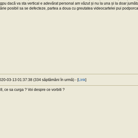
 gpu dacă va sta vertical e adevărat personal am văzut și nu la una și la doar jumăt
ie posibil sa se defecteze, partea a doua cu greutatea videocartelei pui podporca î
2020-03-13 01:37:38 (334 săptămâni în urmă) - [
Link
]
 ce sa curga ? Voi despre ce vorbiti ?