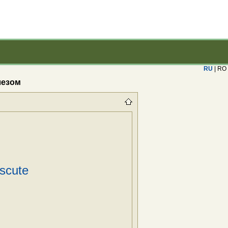
RU
| RO
лезом
scute