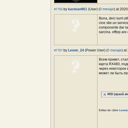
by
kastean961
(User) (
0 mesaje
) at 202
#7756
Buna, deci sunt uti
cine stie un servi
componente dar la 
sarcina. offtop are
by
Leonn_24
(Power User) (
0 mesaje
) at
#7757
Всем привет, ста
карта RX480, под
через некоторое 
может ли быть пр
MSI (apasă aic
Editat de către
Leonn