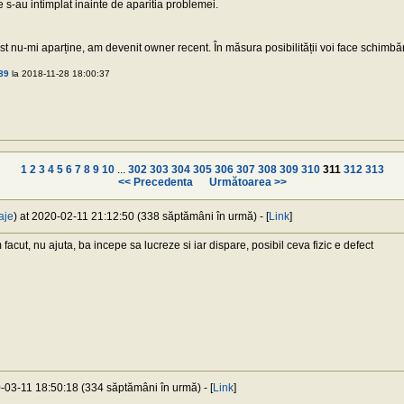
 s-au intimplat inainte de aparitia problemei.
st nu-mi aparține, am devenit owner recent. În măsura posibilității voi face schimbăr
i89
la 2018-11-28 18:00:37
1
2
3
4
5
6
7
8
9
10
...
302
303
304
305
306
307
308
309
310
311
312
313
<< Precedenta
Următoarea >>
aje
) at 2020-02-11 21:12:50 (338 săptămâni în urmă) - [
Link
]
acut, nu ajuta, ba incepe sa lucreze si iar dispare, posibil ceva fizic e defect
0-03-11 18:50:18 (334 săptămâni în urmă) - [
Link
]