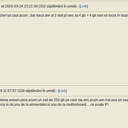
) at 2020-03-24 23:21:36 (332 săptămâni în urmă) - [
Link
]
hef sa caut acum , dar daca are al 2 slot pt ram, la 4 gb + 4 gb ram va lucra in dual
19 11:57:57 (328 săptămâni în urmă) - [
Link
]
blema aveam pina acum un ssd de 250 gb pe care sta win,acum am mai pus un seag
arca is ok,unu de la alimentator,si unu de la motherboard.....ce poate fi?