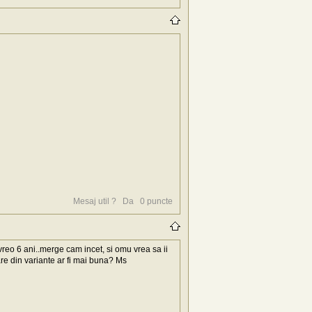
Mesaj util ?
Da
0
puncte
vreo 6 ani..merge cam incet, si omu vrea sa ii
e din variante ar fi mai buna? Ms