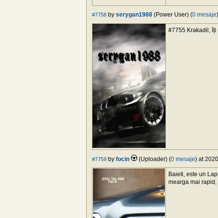
by
serygan1988
(Power User) (
0 mesaje
#7758
#7755 Krakadil, îți
by
focin
(Uploader) (
0 mesaje
) at 202
#7759
Baieti, este un Lap
mearga mai rapid, 