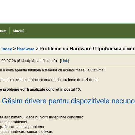
rum
Muzică
>
> Probleme cu Hardware / Проблемы с же
 Index
Hardware
 00:07:26 (814 săptămâni în urmă) - [
Link
]
 a evita aparitia multipla a temelor cu acelasi mesaj: ajutati-ma!
 pentru a evita supraincarcarea rubricii cu teme de o zi-doua.
 probleme vor fi analizate concret in postul #0.
ăsim drivere pentru dispozitivele necuno
 ajut nimanui, daca nu vor fi indeplinite conditiile:
creta a problemei
grafie care atesta problema
ncreta hardware, sumar- software