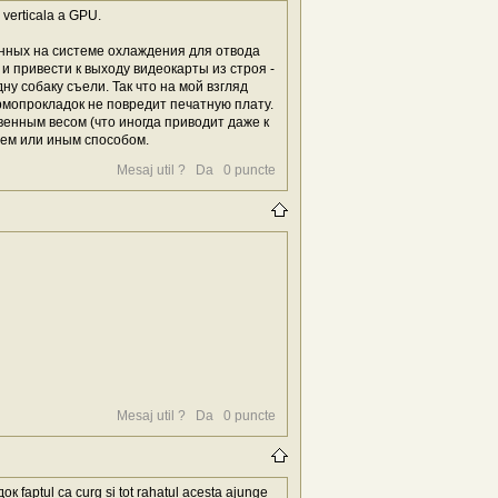
a verticala a GPU.
енных на системе охлаждения для отвода
и привести к выходу видеокарты из строя -
у собаку съели. Так что на мой взгляд
ермопрокладок не повредит печатную плату.
венным весом (что иногда приводит даже к
тем или иным способом.
Mesaj util ?
Da
0
puncte
Mesaj util ?
Da
0
puncte
ок faptul ca curg și tot rahatul acesta ajunge