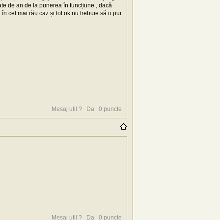
ate de an de la punerea în funcțiune , dacă
n cel mai rău caz și tot ok nu trebuie să o pui
Mesaj util ?
Da
0
puncte
Mesaj util ?
Da
0
puncte