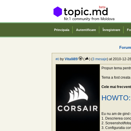
Principala
Autentificare
Înregistrare
Fo
Forum
by
Vitalii89
(
) (
3 mesaje
) at 2010-12-28
#0
Propun tema pentru
Tema a fost creata
Cele mai frecvente
HOWTO: G
Eu nu am de gind sa
1. Descrierea con
2. Screenshot/foto
3. Configuratia co