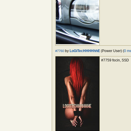
by
LoGiTecHHHHhhE
(Power User) (
0 m
#7760
#7759 focin, SSD