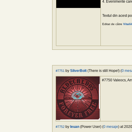
4. Evenimente care
Textul din acest po
Editat de către
Vitali
by
SilverBolt
(There is still Hope!) (
0 mes
#7751
#7750 Valeocs, Am f
by
Ieuan
(Power User) (
0 mesaje
) at 202
#7752