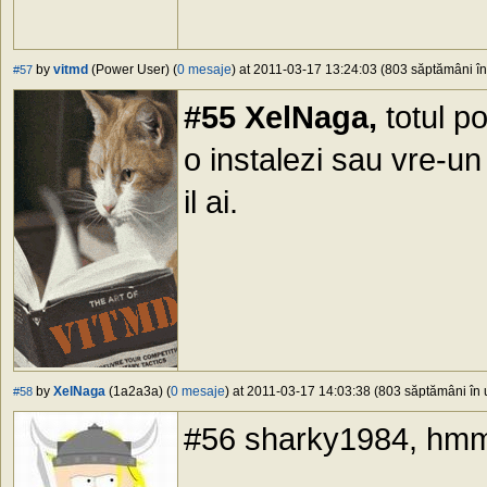
by
vitmd
(Power User) (
0 mesaje
) at 2011-03-17 13:24:03 (803 săptămâni în 
#57
#55 XelNaga,
totul p
o instalezi sau vre-u
il ai.
by
XelNaga
(1a2a3a) (
0 mesaje
) at 2011-03-17 14:03:38 (803 săptămâni în u
#58
#56 sharky1984, hmm,