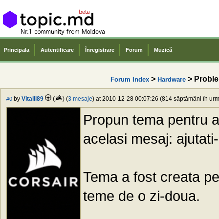
Principala
Autentificare
Înregistrare
Forum
Muzică
>
> Probl
Forum Index
Hardware
by
Vitalii89
(
) (
3 mesaje
) at 2010-12-28 00:07:26 (814 săptămâni în urmă
#0
Propun tema pentru a 
acelasi mesaj: ajutati
Tema a fost creata pe
teme de o zi-doua.