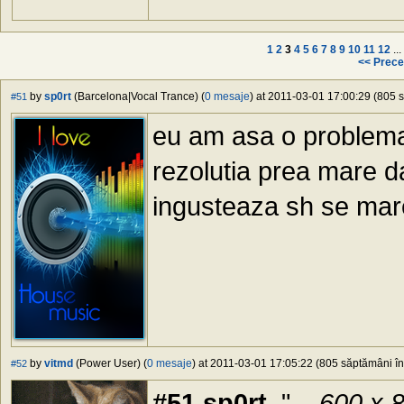
1
2
3
4
5
6
7
8
9
10
11
12
...
<< Prece
by
sp0rt
(Barcelona|Vocal Trance) (
0 mesaje
) at 2011-03-01 17:00:29 (805 s
#51
eu am asa o problema
rezolutia prea mare 
ingusteaza sh se mar
by
vitmd
(Power User) (
0 mesaje
) at 2011-03-01 17:05:22 (805 săptămâni în 
#52
#51 sp0rt
, "...
600 x 