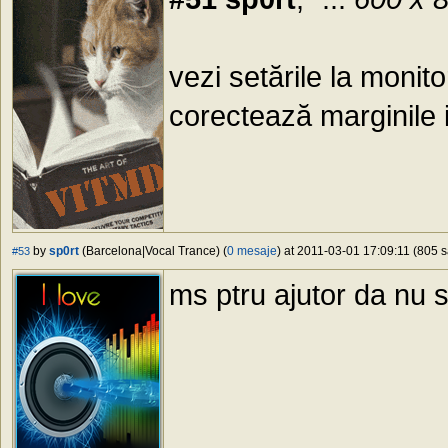
vezi setările la moni
corectează marginile 
by
sp0rt
(Barcelona|Vocal Trance) (
0 mesaje
) at 2011-03-01 17:09:11 (805 s
#53
ms ptru ajutor da nu s