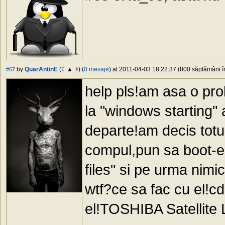
by
QuarAntinE
(☾▲☽) (
0 mesaje
) at 2011-04-03 18:22:37 (800 săptămâni în
#67
help pls!am asa o pr
la "windows starting"
departe!am decis totu
compul,pun sa boot-ez
files" si pe urma nimi
wtf?ce sa fac cu el!c
el!TOSHIBA Satellite