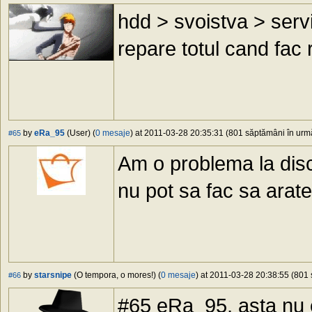
hdd > svoistva > servi
repare totul cand fac 
by
eRa_95
(User) (
0 mesaje
) at 2011-03-28 20:35:31 (801 săptămâni în urmă
#65
Am o problema la disc
nu pot sa fac sa arate
by
starsnipe
(O tempora, o mores!) (
0 mesaje
) at 2011-03-28 20:38:55 (801 
#66
#65 eRa_95, asta nu 