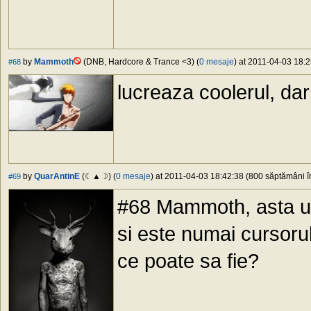
by
Mammoth
(DNB, Hardcore & Trance <3) (
0 mesaje
) at 2011-04-03 18:2
#68
lucreaza coolerul, da
by
QuarAntinE
(☾▲☽) (
0 mesaje
) at 2011-04-03 18:42:38 (800 săptămâni în
#69
#68 Mammoth, asta u 
si este numai cursorul
ce poate sa fie?