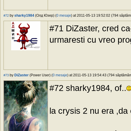
by
sharky1984
(Олд Юзер) (
0 mesaje
) at 2011-05-13 19:52:02 (794 săptămâ
#72
#71 DiZaster, cred ca-
urmaresti cu vreo p
by
DiZaster
(Power User) (
0 mesaje
) at 2011-05-13 19:54:43 (794 săptămâni 
#73
#72 sharky1984, of..
la crysis 2 nu era ,da 