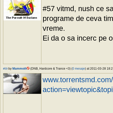
#57 vitmd, nush ce sa
programe de ceva tim
vreme.
Ei da o sa incerc pe 
by
Mammoth
(DNB, Hardcore & Trance <3) (
0 mesaje
) at 2011-03-28 18:2
#59
www.torrentsmd.com/
action=viewtopic&top