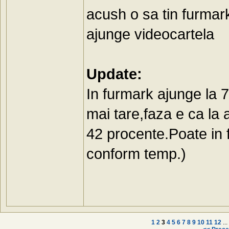
acush o sa tin furmark
ajunge videocartela
Update:
In furmark ajunge la 7
mai tare,faza e ca la
42 procente.Poate in
conform temp.)
1
2
3
4
5
6
7
8
9
10
11
12
...