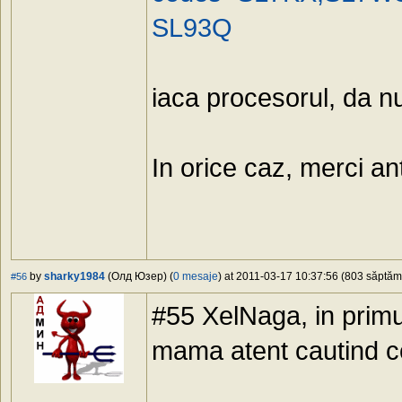
SL93Q
iaca procesorul, da n
In orice caz, merci ant
by
sharky1984
(Олд Юзер) (
0 mesaje
) at 2011-03-17 10:37:56 (803 săptămâ
#56
#55 XelNaga, in primu
mama atent cautind c