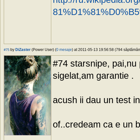
81%D1%81%D0%B
by
DiZaster
(Power User) (
0 mesaje
) at 2011-05-13 19:56:58 (794 săptămâni 
#75
#74 starsnipe, pai,nu
sigelat,am garantie .
acush ii dau un test in
of..credeam ca e un b