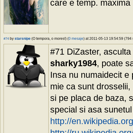
care e temp. maxima c
by
starsnipe
(O tempora, o mores!) (
0 mesaje
) at 2011-05-13 19:54:59 (794 
#74
#71 DiZaster, asculta
sharky1984
, poate s
Insa nu numaidecit e 
mie ca sunt drosselii, 
si pe placa de baza, s
special si asa sunetul
http://en.wikipedia.o
http://ru.wikiped