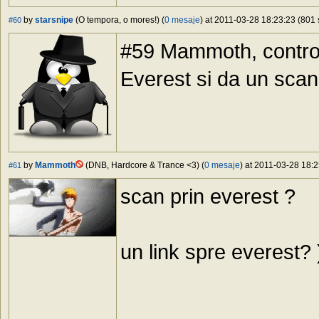
by
starsnipe
(O tempora, o mores!) (
0 mesaje
) at 2011-03-28 18:23:23 (801 
#60
#59 Mammoth, control
Everest si da un scan 
by
Mammoth
(DNB, Hardcore & Trance <3) (
0 mesaje
) at 2011-03-28 18:2
#61
scan prin everest ?
un link spre everest? 