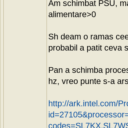
Am schimbat PSU, ma
alimentare>0
Sh deam o ramas ceea
probabil a patit ceva 
Pan a schimba proceso
hz, vreo punte s-a ar
http://ark.intel.com/P
id=27105&processor
codes=SL7KX,SL7W