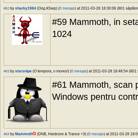
by
sharky1984
(Олд Юзер) (
0 mesaje
) at 2011-03-28 18:30:06 (801 săptămâ
#62
#59 Mammoth, in seta
1024
by
starsnipe
(O tempora, o mores!) (
0 mesaje
) at 2011-03-28 18:48:54 (801 
#63
#61 Mammoth, scan pri
Windows pentru control
by
Mammoth
(DNB, Hardcore & Trance <3) (
0 mesaje
) at 2011-03-28 19:0
#64