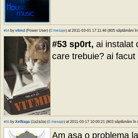
by
vitmd
(Power User) (
0 mesaje
) at 2011-03-01 17:11:46 (805 săptămâni în 
#54
#53 sp0rt,
ai instalat
care trebuie? ai facut
by
XelNaga
(1a2a3a) (
0 mesaje
) at 2011-03-17 10:00:21 (803 săptămâni în u
#55
Am asa o problema la