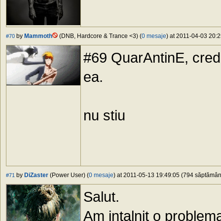
by
Mammoth
(DNB, Hardcore & Trance <3) (
0 mesaje
) at 2011-04-03 20:2
#70
#69 QuarAntinE, crede
ea.
nu stiu
by
DiZaster
(Power User) (
0 mesaje
) at 2011-05-13 19:49:05 (794 săptămâni 
#71
Salut.
Am intalnit o problem