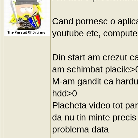
Cand pornesc o aplicat
youtube etc, computer
Din start am crezut 
am schimbat placile>0
M-am gandit ca hardul
hdd>0
Placheta video tot pa
da nu tin minte preci
problema data