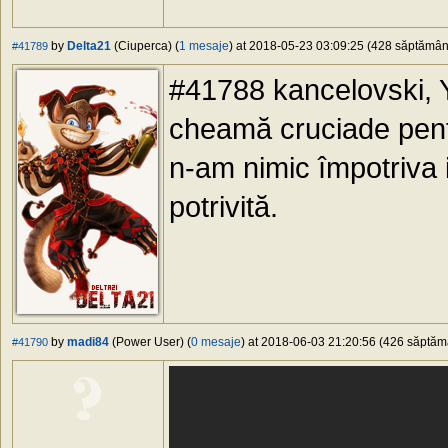
by
Delta21
(Ciuperca) (
1 mesaje
) at 2018-05-23 03:09:25 (428 săptămâni 
#41789
#41788 kancelovski, Y
cheamă cruciade pentr
n-am nimic împotriva 
potrivită.
by
madi84
(Power User) (
0 mesaje
) at 2018-06-03 21:20:56 (426 săptămâ
#41790