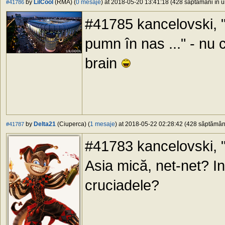
by
LilCool
(RMA) (
0 mesaje
) at 2018-05-20 13:41:18 (428 săptămâni în ur
#41786
#41785 kancelovski, 
pumn în nas ..." - nu
brain
by
Delta21
(Ciuperca) (
1 mesaje
) at 2018-05-22 02:28:42 (428 săptămâni 
#41787
#41783 kancelovski, "...
Asia mică, net-net? Inc
cruciadele?