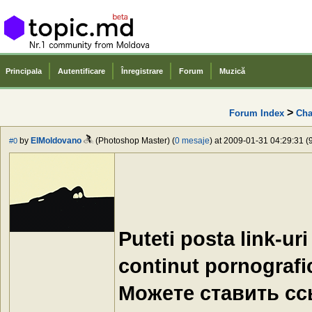
Principala
Autentificare
Înregistrare
Forum
Muzică
>
Forum Index
Cha
by
ElMoldovano
(Photoshop Master) (
0 mesaje
) at 2009-01-31 04:29:31 (
#0
Puteti posta link-ur
continut pornografi
Можете ставить ссы