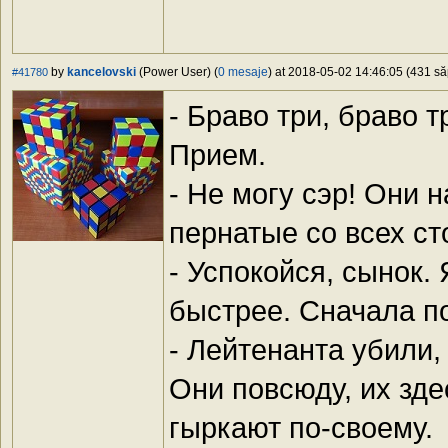
by
kancelovski
(Power User) (
0 mesaje
) at 2018-05-02 14:46:05 (431 să
#41780
- Браво три, браво 
Прием.
- Не могу сэр! Они 
пернатые со всех ст
- Успокойся, сынок.
быстрее. Сначала п
- Лейтенанта убили, 
Они повсюду, их зде
гыркают по-своему.