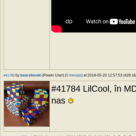
by
kancelovski
(Power User) (
0 mesaje
) at 2018-05-20 12:57:53 (428 să
#41785
#41784 LilCool, în M
nas