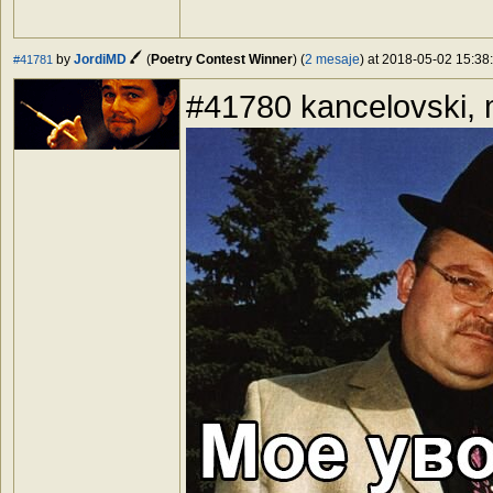
by
JordiMD
(
Poetry Contest Winner
) (
2 mesaje
) at 2018-05-02 15:38:
#41781
#41780 kancelovski, m