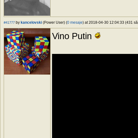
by
kancelovski
(Power User) (
0 mesaje
) at 2018-04-30 12:04:33 (431 să
#41777
Vino Putin