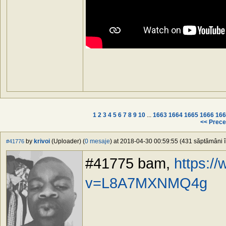
1
2
3
4
5
6
7
8
9
10
...
1663
1664
1665
1666
166
<< Prece
by
krivoi
(Uploader) (
0 mesaje
) at 2018-04-30 00:59:55 (431 săptămâni în
#41776
#41775 bam,
https:/
v=L8A7MXNMQ4g