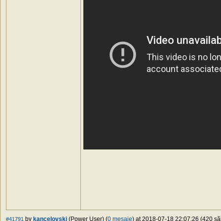
by
kancelovski
(Power User) (
0 mesaje
) at 2018-07-18 22:07:26 (420 să
#41791