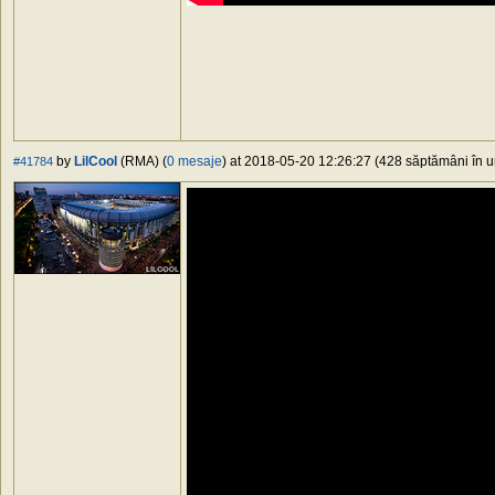
by
LilCool
(RMA) (
0 mesaje
) at 2018-05-20 12:26:27 (428 săptămâni în ur
#41784