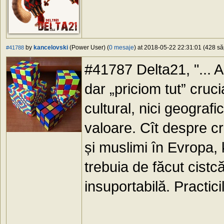
by
kancelovski
(Power User) (
0 mesaje
) at 2018-05-22 22:31:01 (428 să
#41788
#41787 Delta21, "... A
dar „priciom tut” cruci
cultural, nici geograf
valoare. Cît despre c
și muslimi în Evropa,
trebuia de făcut cistc
insuportabilă. Practicil