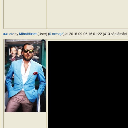
by
MihaiHirlet
(User) (
0 mesaje
) at 2018-09-06 16:01:22 (413 săptămâni î
#41792