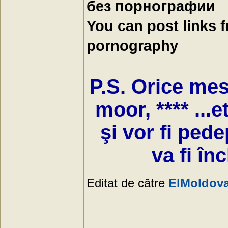
без порнографии
You can post links 
pornography
P.S. Orice mesa
moor, **** ...e
şi vor fi ped
va fi în
Editat de către
ElMoldov