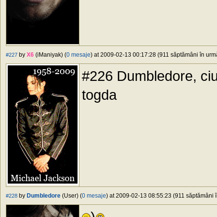
by
X6
(iManiyak) (
0 mesaje
) at 2009-02-13 00:17:28 (911 săptămâni în urmă
#227
#226 Dumbledore, ciuc
togda
by
Dumbledore
(User) (
0 mesaje
) at 2009-02-13 08:55:23 (911 săptămâni în
#228
)