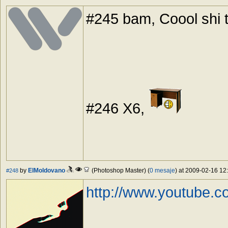
#245 bam, Coool shi to
#246 X6,
by
ElMoldovano
(Photoshop Master) (
0 mesaje
) at 2009-02-16 12:
#248
http://www.youtube