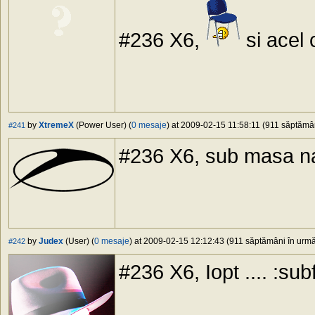
#236 X6,
si acel 
by
XtremeX
(Power User) (
0 mesaje
) at 2009-02-15 11:58:11 (911 săptămâni
#241
#236 X6, sub masa 
by
Judex
(User) (
0 mesaje
) at 2009-02-15 12:12:43 (911 săptămâni în urmă)
#242
#236 X6, Iopt .... :su