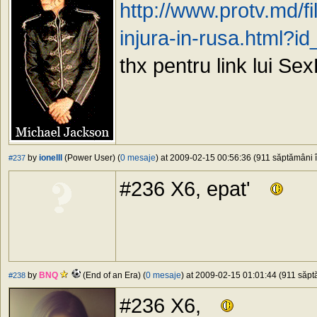
http://www.protv.md/f
injura-in-rusa.html?i
thx pentru link lui Se
by
ionelll
(Power User) (
0 mesaje
) at 2009-02-15 00:56:36 (911 săptămâni î
#237
#236 X6, epat'
by
BNQ
(End of an Era) (
0 mesaje
) at 2009-02-15 01:01:44 (911 săptă
#238
#236 X6,