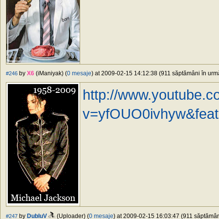
by
X6
(iManiyak) (
0 mesaje
) at 2009-02-15 14:12:38 (911 săptămâni în urmă
#246
http://www.youtube.
v=yfOUO0ivhyw&featu
by
DubluV
(Uploader) (
0 mesaje
) at 2009-02-15 16:03:47 (911 săptămâni
#247