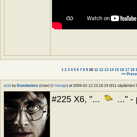
1
2
3
4
5
6
7
8
9
10
11
12
13
14
15
16
17
18
<< Prece
by
Dumbledore
(User) (
0 mesaje
) at 2009-02-12 23:18:19 (911 săptămâni în
#226
#225 X6, "...
..." -