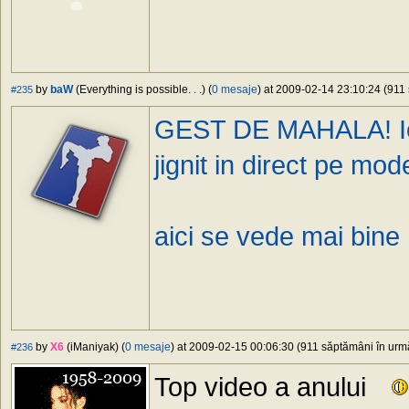
by
baW
(Everything is possible. . .) (
0 mesaje
) at 2009-02-14 23:10:24 (911 
#235
GEST DE MAHALA! Ioan
jignit in direct pe mo
aici se vede mai bine
by
X6
(iManiyak) (
0 mesaje
) at 2009-02-15 00:06:30 (911 săptămâni în urmă
#236
Top video a anului