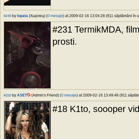
by
lopata
(Хырлец) (
0 mesaje
) at 2009-02-16 13:04:28 (911 săptămâni în ur
#249
#231 TermikMDA, film 
prosti.
by
ASET
(Admin's Friend) (
0 mesaje
) at 2009-02-16 13:49:48 (911 săptăm
#250
#18 K1to, soooper vi