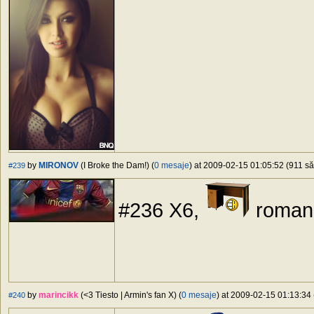
by
MIRONOV
(I Broke the Dam!) (
0 mesaje
) at 2009-02-15 01:05:52 (911 să
#239
#236 X6,
romanu
by
marincikk
(<3 Tiesto | Armin's fan X) (
0 mesaje
) at 2009-02-15 01:13:34 
#240