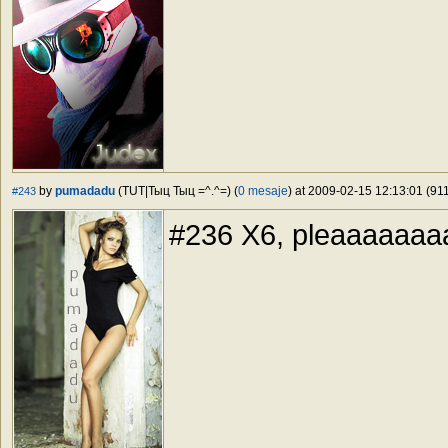
by
pumadadu
(TUT|Тыц Тыц =^.^=) (
0 mesaje
) at 2009-02-15 12:13:01 (911
#243
#236 X6, pleaaaaaa