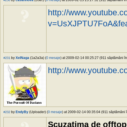
by
casannova
(User) (
0 mesaje
) at 2009-02-13 23:17:52 (911 săptămâni în 
#230
http://www.youtube.
v=UsXJPTU7FoA&feat
by
XelNaga
(1a2a3a) (
0 mesaje
) at 2009-02-14 00:25:27 (911 săptămâni în 
#231
http://www.youtube
by
EndyBy
(Uploader) (
0 mesaje
) at 2009-02-14 00:35:04 (911 săptămâni în
#232
Scuzatima de offtop 