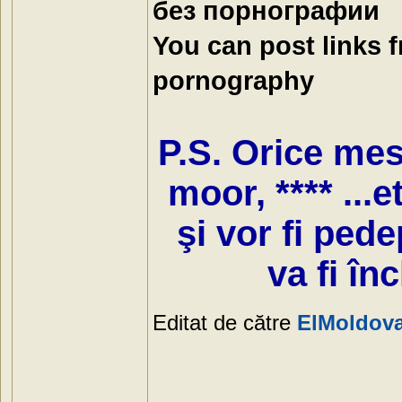
без порнографии
You can post links 
pornography
P.S. Orice mesa
moor, **** ...e
şi vor fi ped
va fi în
Editat de către
ElMoldov