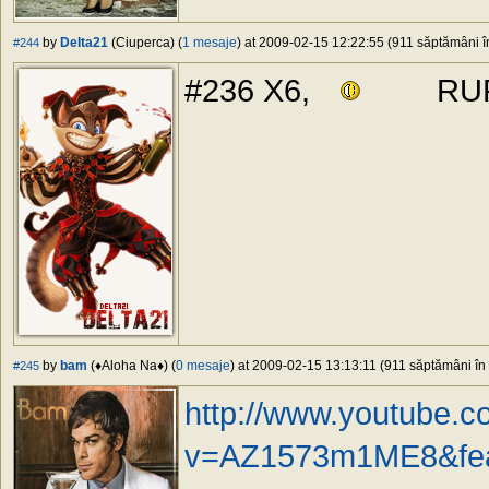
by
Delta21
(Ciuperca) (
1 mesaje
) at 2009-02-15 12:22:55 (911 săptămâni în
#244
#236 X6,
RU
by
bam
(♦Aloha Na♦) (
0 mesaje
) at 2009-02-15 13:13:11 (911 săptămâni în 
#245
http://www.youtube.
v=AZ1573m1ME8&feat