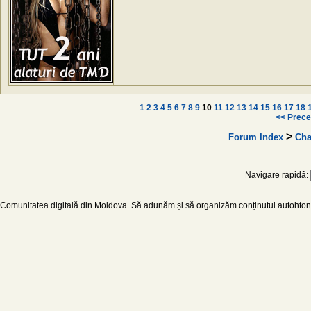
1
2
3
4
5
6
7
8
9
10
11
12
13
14
15
16
17
18
<< Prece
>
Forum Index
Cha
Navigare rapidă:
Comunitatea digitală din Moldova. Să adunăm și să organizăm conținutul autohton d