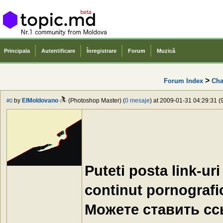
Principala
Autentificare
Înregistrare
Forum
Muzică
>
Forum Index
Cha
by
ElMoldovano
(Photoshop Master) (
0 mesaje
) at 2009-01-31 04:29:31 (
#0
Puteti posta link-ur
continut pornografi
Можете ставить ссы