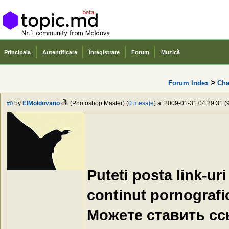
Principala
Autentificare
Înregistrare
Forum
Muzică
>
Forum Index
Cha
by
ElMoldovano
(Photoshop Master) (
0 mesaje
) at 2009-01-31 04:29:31 (
#0
Puteti posta link-ur
continut pornografi
Можете ставить ссы