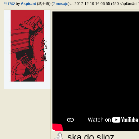
by
Aspirant
(武士道) (
2 mesaje
) at 2017-12-19 16:06:55 (450 săptămâni î
#41702
ska do slioz