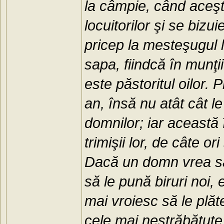
la câmpie, când aceşt
locuitorilor şi se bizui
pricep la mesteşugul l
sapa, fiindcă în munţii
este păstoritul oilor. 
an, însă nu atât cât l
domnilor; iar această 
trimişii lor, de câte
Dacă un domn vrea să
să le pună biruri noi, 
mai vroiesc să le plăte
cele mai nestrăbătute