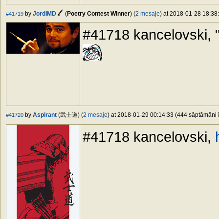
by
JordiMD
(
Poetry Contest Winner
) (
2 mesaje
) at 2018-01-28 18:38:
#41719
#41718 kancelovski, "
by
Aspirant
(武士道) (
2 mesaje
) at 2018-01-29 00:14:33 (444 săptămâni î
#41720
#41718 kancelovski,