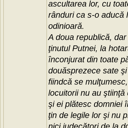
ascultarea lor, cu toat
rânduri ca s-o aducă 
odinioară.
A doua republică, dar
ţinutul Putnei, la hotar
înconjurat din toate pă
douăsprezece sate şi 
fiindcă se mulţumesc, 
locuitorii nu au ştiin
şi ei plătesc domniei î
ţin de legile lor şi nu 
nici judecători de la 