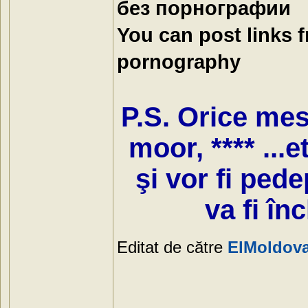
без порнографии
You can post links 
pornography
P.S. Orice mesa
moor, **** ...e
şi vor fi ped
va fi în
Editat de către
ElMoldov