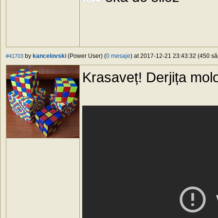
by
kancelovski
(Power User) (
0 mesaje
) at 2017-12-21 23:43:32 (450 să
#41703
Krasaveț! Derjița mol