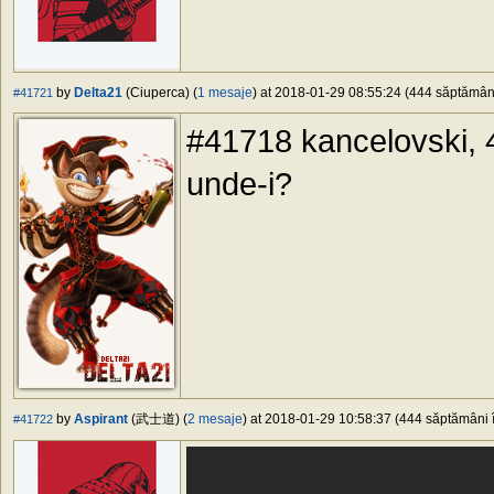
by
Delta21
(Ciuperca) (
1 mesaje
) at 2018-01-29 08:55:24 (444 săptămâni 
#41721
#41718 kancelovski, 4:
unde-i?
by
Aspirant
(武士道) (
2 mesaje
) at 2018-01-29 10:58:37 (444 săptămâni î
#41722