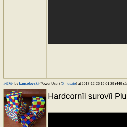
by
kancelovski
(Power User) (
0 mesaje
) at 2017-12-26 16:01:29 (449 să
#41704
Hardcornîi surovîi Pl