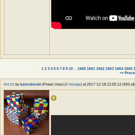
1
2
3
4
5
6
7
8
9
10
...
1660
1661
1662
1663
1664
1665
<< Prece
by
kancelovski
(Power User) (
0 mesaje
) at 2017-12-18 22:05:12 (450 să
#41701