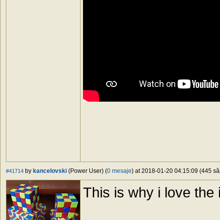
by
kancelovski
(Power User) (
0 mesaje
) at 2018-01-20 04:15:09 (445 să
#41714
This is why i love the