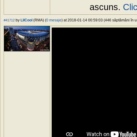
ascuns.
Cli
by
LilCool
(RMA) (
0 mesaje
) at 2018-01-14 00:59:03 (446 săptămâni în ur
#41712