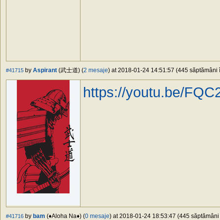
by
Aspirant
(武士道) (
2 mesaje
) at 2018-01-24 14:51:57 (445 săptămâni î
#41715
https://youtu.be/FQC
by
bam
(♦Aloha Na♦) (
0 mesaje
) at 2018-01-24 18:53:47 (445 săptămâni î
#41716