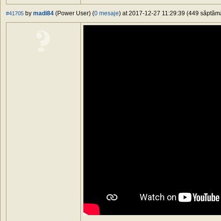
by
madi84
(Power User) (
0 mesaje
) at 2017-12-27 11:29:39 (449 săptămân
#41705