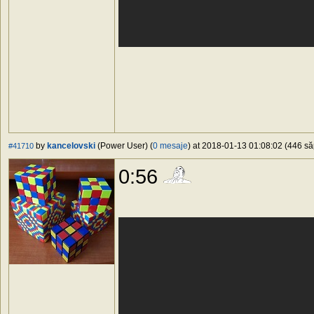
by
kancelovski
(Power User) (
0 mesaje
) at 2018-01-13 01:08:02 (446 să
#41710
0:56