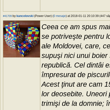
by
kancelovski
(Power User) (
0 mesaje
) at 2018-01-11 20:10:39 (447 săp
#41709
Ceea ce am spus mai 
se potriveşte pentru loc
ale Moldovei, care, ce
supuşi nici unui boier 
republică. Cel dintâi 
împresurat de piscuril
Acest ţinut are cam 15
lor deosebite. Uneori 
trimişi de la domnie; î