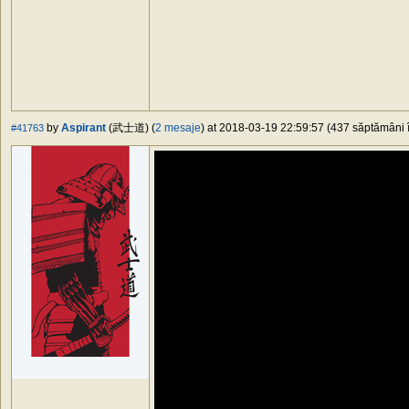
by
Aspirant
(武士道) (
2 mesaje
) at 2018-03-19 22:59:57 (437 săptămâni î
#41763