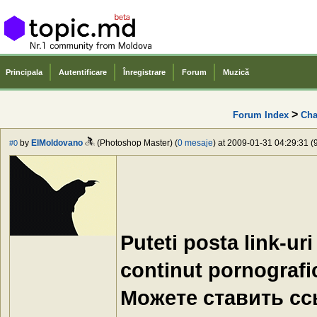
Principala
Autentificare
Înregistrare
Forum
Muzică
>
Forum Index
Cha
by
ElMoldovano
(Photoshop Master) (
0 mesaje
) at 2009-01-31 04:29:31 (
#0
Puteti posta link-ur
continut pornografi
Можете ставить ссы