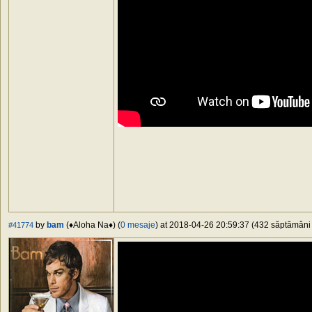
by
bam
(♦Aloha Na♦) (
0 mesaje
) at 2018-04-26 20:59:37 (432 săptămâni î
#41774