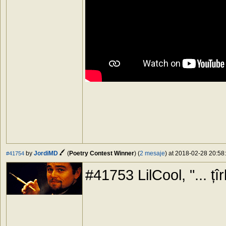
by
JordiMD
(
Poetry Contest Winner
) (
2 mesaje
) at 2018-02-28 20:58:
#41754
#41753 LilCool, "... țî