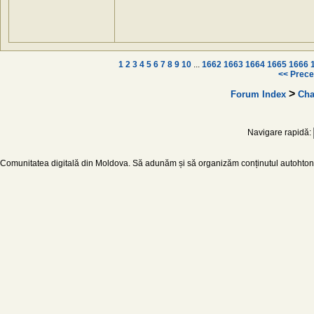
1
2
3
4
5
6
7
8
9
10
...
1662
1663
1664
1665
1666
<< Prece
>
Forum Index
Cha
Navigare rapidă:
Comunitatea digitală din Moldova. Să adunăm și să organizăm conținutul autohton d