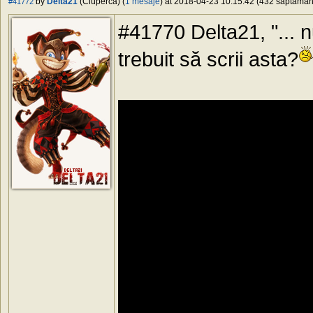
by
Delta21
(Ciuperca) (
1 mesaje
) at 2018-04-23 10:15:42 (432 săptămâni 
#41772
#41770 Delta21, "... nu
trebuit să scrii asta?