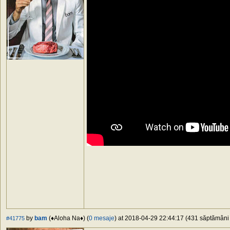
by
bam
(♦Aloha Na♦) (
0 mesaje
) at 2018-04-29 22:44:17 (431 săptămâni î
#41775