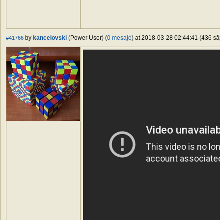
by
kancelovski
(Power User) (
0 mesaje
) at 2018-03-28 02:44:41 (436 să
#41766