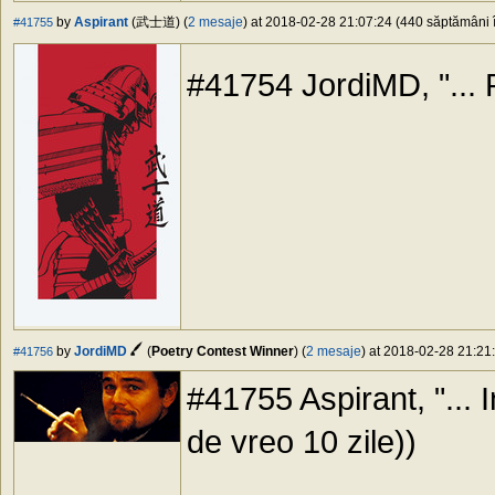
by
Aspirant
(武士道) (
2 mesaje
) at 2018-02-28 21:07:24 (440 săptămâni î
#41755
#41754 JordiMD, "... P
by
JordiMD
(
Poetry Contest Winner
) (
2 mesaje
) at 2018-02-28 21:21:
#41756
#41755 Aspirant, "... 
de vreo 10 zile))