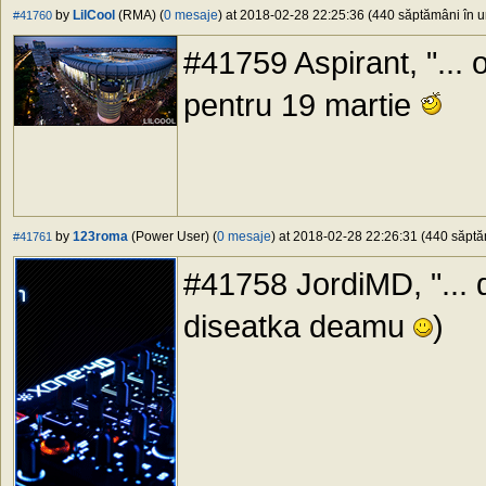
by
LilCool
(RMA) (
0 mesaje
) at 2018-02-28 22:25:36 (440 săptămâni în ur
#41760
#41759 Aspirant, "... o
pentru 19 martie
by
123roma
(Power User) (
0 mesaje
) at 2018-02-28 22:26:31 (440 săptăm
#41761
#41758 JordiMD, "... dv
diseatka deamu
)