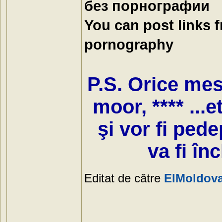
без порнографии
You can post links 
pornography
P.S. Orice mesa
moor, **** ...e
şi vor fi ped
va fi în
Editat de către
ElMoldov