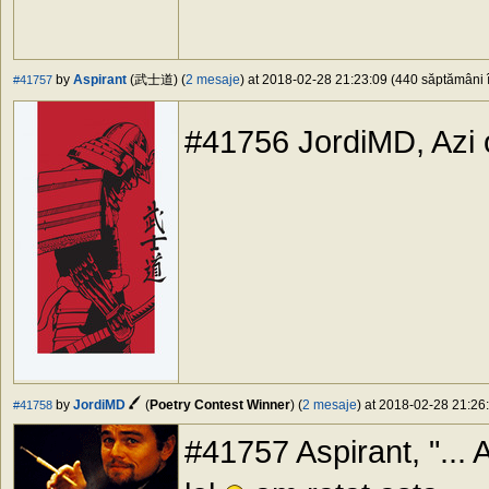
by
Aspirant
(武士道) (
2 mesaje
) at 2018-02-28 21:23:09 (440 săptămâni î
#41757
#41756 JordiMD, Azi 
by
JordiMD
(
Poetry Contest Winner
) (
2 mesaje
) at 2018-02-28 21:26:
#41758
#41757 Aspirant, "... A