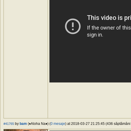
by
bam
(♦Aloha Na♦) (
0 mesaje
) at 2018-03-27 21:25:45 (436 săptămâni î
#41765