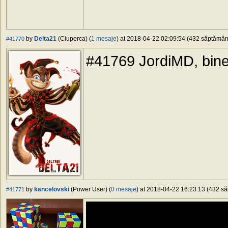
by
Delta21
(Ciuperca) (
1 mesaje
) at 2018-04-22 02:09:54 (432 săptămâni 
#41770
#41769 JordiMD, bine
by
kancelovski
(Power User) (
0 mesaje
) at 2018-04-22 16:23:13 (432 să
#41771