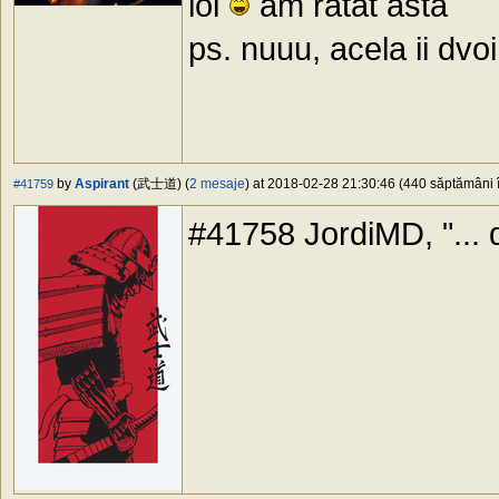
lol
am ratat asta
ps. nuuu, acela ii dvo
by
Aspirant
(武士道) (
2 mesaje
) at 2018-02-28 21:30:46 (440 săptămâni î
#41759
#41758 JordiMD, "... dv