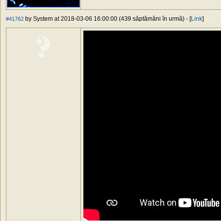
by System at 2018-03-06 16:00:00 (439 săptămâni în urmă) - [
Link
]
#41762