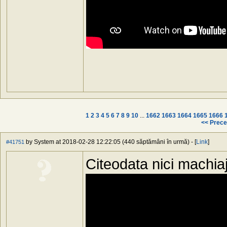
1
2
3
4
5
6
7
8
9
10
...
1662
1663
1664
1665
1666
<< Prece
by System at 2018-02-28 12:22:05 (440 săptămâni în urmă) - [
Link
]
#41751
Citeodata nici machiaj