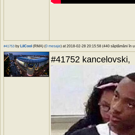
by
LilCool
(RMA) (
0 mesaje
) at 2018-02-28 20:15:58 (440 săptămâni în ur
#41753
#41752 kancelovski,