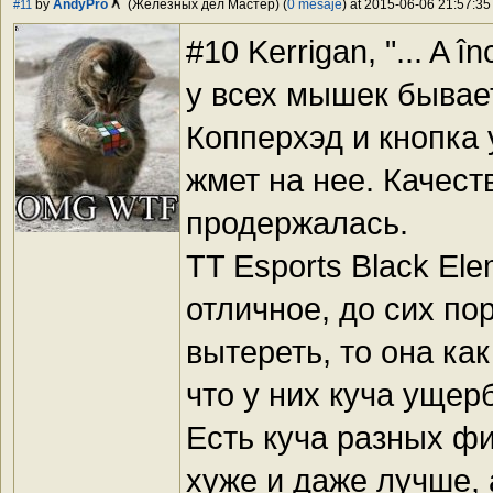
by
AndyPro
(Железных дел Мастер) (
0 mesaje
) at 2015-06-06 21:57:35 
#11
#10 Kerrigan, "... A în
у всех мышек бывает
Копперхэд и кнопка 
жмет на нее. Качест
продержалась.
TT Esports Black El
отличное, до сих по
вытереть, то она ка
что у них куча ущер
Есть куча разных фи
хуже и даже лучше, 