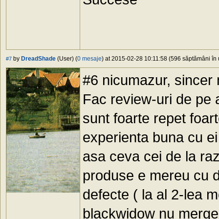
by
DreadShade
(User) (
0 mesaje
) at 2015-02-28 10:11:58 (596 săptămâni în u
#7
#6 nicumazur, sincer 
Fac review-uri de pe 
sunt foarte repet foar
experienta buna cu ei
asa ceva cei de la ra
produse e mereu cu de
defecte ( la al 2-lea 
blackwidow nu mergeau