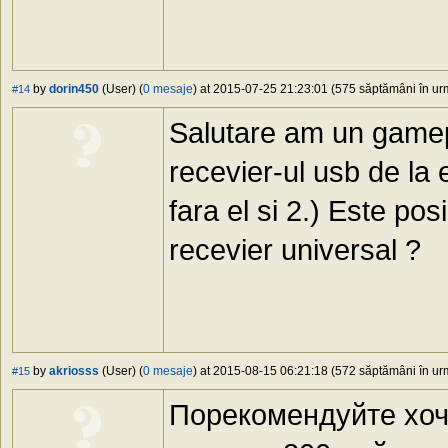
by
dorin450
(User) (
0 mesaje
) at 2015-07-25 21:23:01 (575 săptămâni în urm
#14
Salutare am un gamepa
recevier-ul usb de la 
fara el si 2.) Este pos
recevier universal ?
by
akriosss
(User) (
0 mesaje
) at 2015-08-15 06:21:18 (572 săptămâni în urm
#15
Порекомендуйте хоч