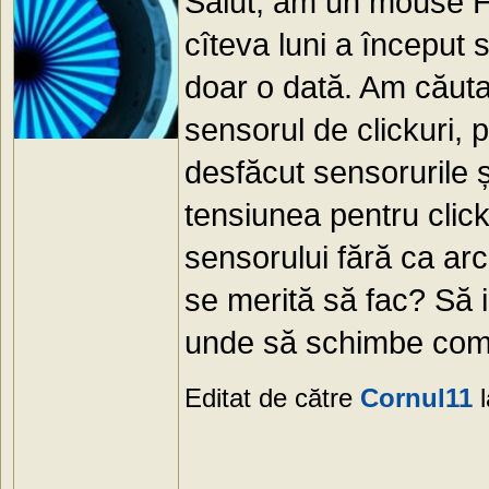
Salut, am un mouse 
cîteva luni a început
doar o dată. Am căuta
sensorul de clickuri,
desfăcut sensorurile 
tensiunea pentru clic
sensorului fără ca arc
se merită să fac? Să 
unde să schimbe comp
Editat de către
Cornul11
l