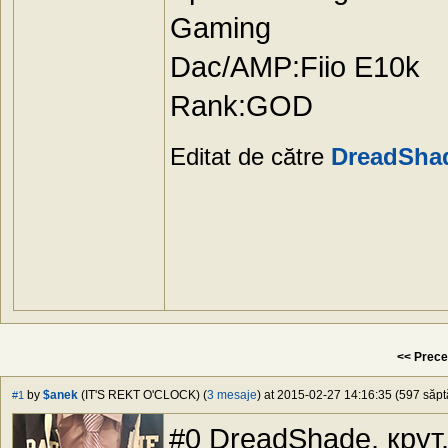
Gaming
Dac/AMP:Fiio E10k
Rank:GOD
Editat de către
DreadSha
<< Prece
by
$anek
(IT'S REKT O'CLOCK) (
3 mesaje
) at 2015-02-27 14:16:35 (597 săpt
#1
#0 DreadShade, крут