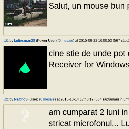
Salut, un mouse bun p
by
ladiesman28
(Power User) (
0 mesaje
) at 2015-09-22 16:00:53 (567 săptă
#21
cine stie de unde po
Receiver for Window
by
NaChoS
(User) (
0 mesaje
) at 2015-10-14 17:48:19 (564 săptămâni în urmă
#22
am cumparat 2 luni in
stricat microfonul... L