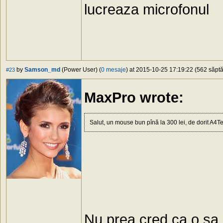
lucreaza microfonul
by
Samson_md
(Power User) (
0 mesaje
) at 2015-10-25 17:19:22 (562 săptă
#23
MaxPro wrote:
Salut, un mouse bun pînă la 300 lei, de dorit A4T
Nu prea cred ca o sa 