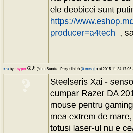
ele deobicei sunt putin
https://www.eshop.md
producer=a4tech
, sa
by
snyper
(Maia Sandu - Președinte!) (
0 mesaje
) at 2015-11-24 17:05:
#24
Steelseris Xai - sens
cumpar Razer DA 2013
mouse pentru gaming 
mea extrem de mare, e
totusi laser-ul nu e c