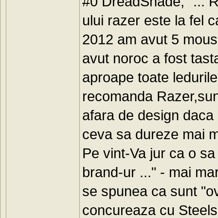
#0 DreadShade, "... 
ului razer este la fel
2012 am avut 5 mouse-
avut noroc a fost tast
aproape toate ledurile
recomanda Razer,sunt
afara de design daca pr
ceva sa dureze mai mul
Pe vint-Va jur ca o sa
brand-ur ..." - mai mar
se spunea ca sunt "ove
concureaza cu Steelser