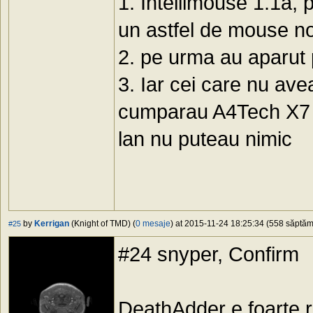
1. Intellimouse 1.1a, p
un astfel de mouse n
2. pe urma au aparut 
3. Iar cei care nu ave
cumparau A4Tech X
lan nu puteau nimic
by
Kerrigan
(Knight of TMD) (
0 mesaje
) at 2015-11-24 18:25:34 (558 săptămâ
#25
#24 snyper, Confirm
DeathAdder e foarte r