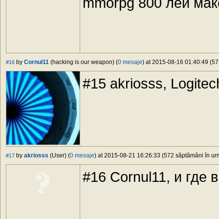
mmorpg 800 лей ма
by
Cornul11
(hacking is our weapon) (
0 mesaje
) at 2015-08-16 01:40:49 (57
#16
#15 akriosss, Logite
by
akriosss
(User) (
0 mesaje
) at 2015-08-21 16:26:33 (572 săptămâni în urm
#17
#16 Cornul11, и где 