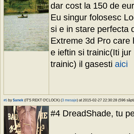
dar cost la 150 de eu
Eu singur folosesc Lo
si e in stare perfecta
Extreme 3d Pro care l
e ieftin si trainic(Iti 
trainic) il gasesti
aici
by
$anek
(IT'S REKT O'CLOCK) (
3 mesaje
) at 2015-02-27 22:30:28 (596 săpt
#5
#4 DreadShade, tu per