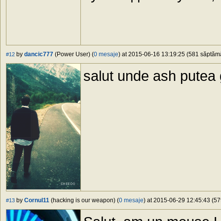
by
dancic777
(Power User) (
0 mesaje
) at 2015-06-16 13:19:25 (581 săptămân
#12
salut unde ash putea 
by
Cornul11
(hacking is our weapon) (
0 mesaje
) at 2015-06-29 12:45:43 (57
#13