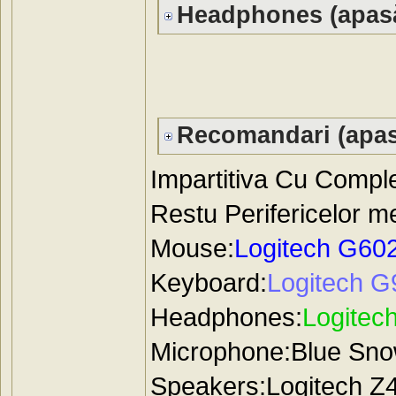
Headphones (apasă
Recomandari (apas
Impartitiva Cu Comple
Restu Perifericelor m
Mouse:
Logitech G60
Keyboard:
Logitech G
Headphones:
Logitec
Microphone:Blue Snow
Speakers:Logitech Z