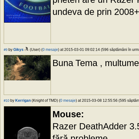
undeva de prin 2008+/
by
Gikys
(User) (
0 mesaje
) at 2015-03-01 09:02:14 (596 săptămâni în urmă
#9
Buna Tema , multumes
by
Kerrigan
(Knight of TMD) (
0 mesaje
) at 2015-03-08 12:55:56 (595 săptămâ
#10
Mouse:
Razer DeathAdder 3.5
fără probleme