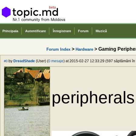
Principala
Autentificare
Înregistrare
Forum
Muzică
>
> Gaming Periphe
Forum Index
Hardware
by
DreadShade
(User) (
0 mesaje
) at 2015-02-27 12:33:29 (597 săptămâni în 
#0
peripherals