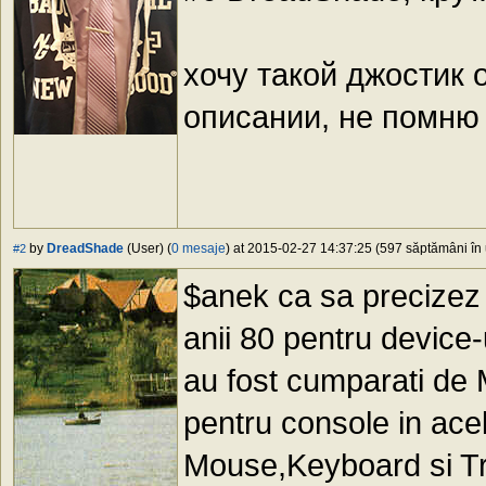
хочу такой джостик 
описании, не помню
by
DreadShade
(User) (
0 mesaje
) at 2015-02-27 14:37:25 (597 săptămâni în 
#2
$anek ca sa precizez 
anii 80 pentru device-
au fost cumparati de
pentru console in ac
Mouse,Keyboard si Tri