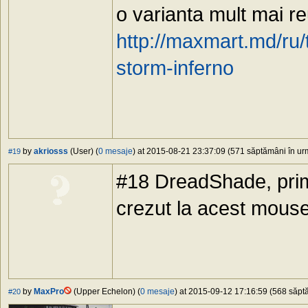
o varianta mult mai 
http://maxmart.md/ru
storm-inferno
by
akriosss
(User) (
0 mesaje
) at 2015-08-21 23:37:09 (571 săptămâni în urm
#19
#18 DreadShade, prim
crezut la acest mouse
by
MaxPro
(Upper Echelon) (
0 mesaje
) at 2015-09-12 17:16:59 (568 săptă
#20