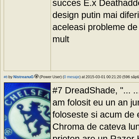
succes E.x Deathadd
design putin mai diferi
aceleasi probleme de 
mult
by
NistreanuG
(Power User) (
0 mesaje
) at 2015-03-01 00:21:20 (596 săptă
#8
#7 DreadShade, "... .
am folosit eu un an ju
foloseste si acum de
Chroma de cateva luni
prieten are un Razer K