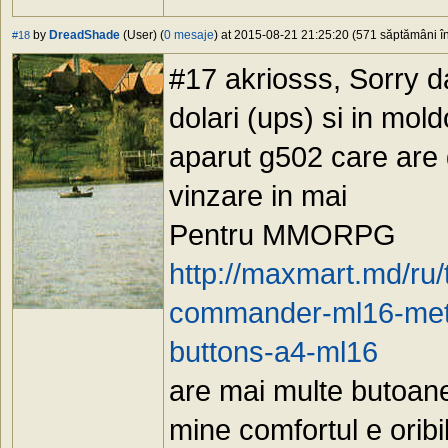
by
DreadShade
(User) (
0 mesaje
) at 2015-08-21 21:25:20 (571 săptămâni în
#18
#17 akriosss, Sorry da
dolari (ups) si in mol
aparut g502 care are 
vinzare in mai
Pentru MMORPG
http://maxmart.md/ru
commander-ml16-meta
buttons-a4-ml16
are mai multe butoane
mine comfortul e oribi