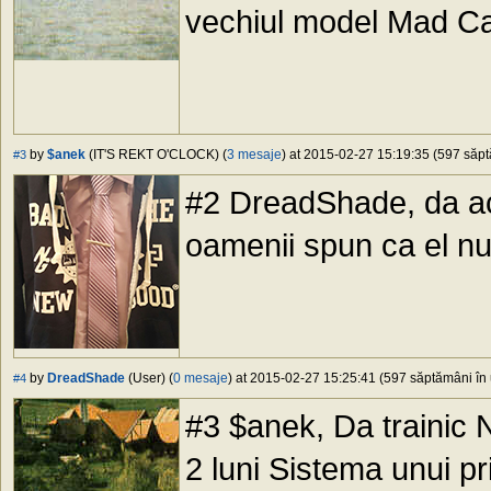
vechiul model Mad Ca
by
$anek
(IT'S REKT O'CLOCK) (
3 mesaje
) at 2015-02-27 15:19:35 (597 săpt
#3
#2 DreadShade, da ac
oamenii spun ca el nu
by
DreadShade
(User) (
0 mesaje
) at 2015-02-27 15:25:41 (597 săptămâni în 
#4
#3 $anek, Da trainic 
2 luni Sistema unui pr