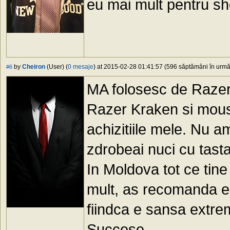
eu mai mult pentru sh
by
Cheiron
(User) (
0 mesaje
) at 2015-02-28 01:41:57 (596 săptămâni în urmă)
#6
MA folosesc de Razer
Razer Kraken si mouse 
achizitiile mele. Nu a
zdrobeai nuci cu tasta
In Moldova tot ce tin
mult, as recomanda 
fiindca e sansa extre
Succese