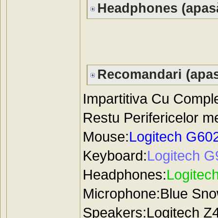
Headphones (apasă
Recomandari (apas
Impartitiva Cu Comple
Restu Perifericelor m
Mouse:
Logitech G60
Keyboard:
Logitech G
Headphones:
Logitec
Microphone:Blue Snow
Speakers:Logitech Z