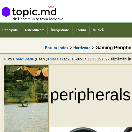
Principala
Autentificare
Înregistrare
Forum
Muzică
>
> Gaming Periphe
Forum Index
Hardware
by
DreadShade
(User) (
0 mesaje
) at 2015-02-27 12:33:29 (597 săptămâni în 
#0
peripherals