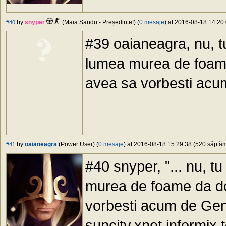
by
snyper
(Maia Sandu - Președinte!) (
0 mesaje
) at 2016-08-18 14:20:
#40
#39 oaianeagra, nu, tu
lumea murea de foa
avea sa vorbesti ac
by
oaianeagra
(Power User) (
0 mesaje
) at 2016-08-18 15:29:38 (520 săptămâ
#41
#40 snyper, "... nu, t
murea de foame da 
vorbesti acum de Ge
suncity,xnet,informix,