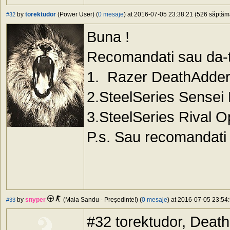
by
torektudor
(Power User) (
0 mesaje
) at 2016-07-05 23:38:21 (526 săptămâ
#32
Buna !
Recomandati sau da-ti
1. Razer DeathAdde
2.SteelSeries Sense
3.SteelSeries Rival 
P.s. Sau recomandati
by
snyper
(Maia Sandu - Președinte!) (
0 mesaje
) at 2016-07-05 23:54:
#33
#32 torektudor, Death