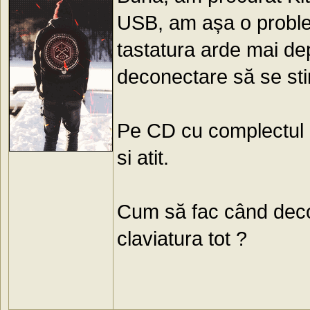
USB, am așa o proble
tastatura arde mai de
deconectare să se stin
Pe CD cu complectul e
si atit.
Cum să fac când decon
claviatura tot ?