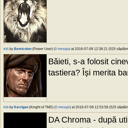
by
Bemicolon
(Power User) (
0 mesaje
) at 2016-07-09 12:38:21 (525 săptămâ
#35
Băieti, s-a folosit
tastiera? Își merita ba
by
Kerrigan
(Knight of TMD) (
0 mesaje
) at 2016-07-09 12:53:58 (525 săptămâ
#36
DA Chroma - după util