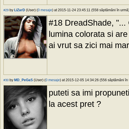
by
LiZarD
(User) (
0 mesaje
) at 2015-11-24 23:45:11 (558 săptămâni în urmă) 
#29
#18 DreadShade, "... 
lumina colorata si are
ai vrut sa zici mai ma
by
MD_PeGaS
(User) (
0 mesaje
) at 2015-12-05 14:34:26 (556 săptămâni în 
#30
puteti sa imi propune
la acest pret ?