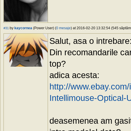
by
kaycornea
(Power User) (
0 mesaje
) at 2016-02-20 13:32:54 (545 săptămâ
#31
Salut, asa o intrebare
Din recomandarile care
top?
adica acesta:
http://www.ebay.com/
Intellimouse-Optica
deasemenea am gasit si