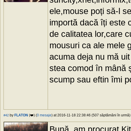
ele,mouse poți să-l se
importă dacă îți est
de calitatea lor,care 
mousuri ca ale mele 
acuma deja nu mă uit
stea comod în mână și
scump sau eftin îmi p
by
FLATON
(❤️) (
0 mesaje
) at 2016-11-18 22:38:46 (507 săptămâni în urmă) 
#42
Bună, am procurat K