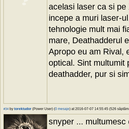
acelasi laser ca si p
incepe a muri laser-ul
tehnologie mult mai fi
mare, Deathadderul e
Apropo eu am Rival, e
optical. Sint multumit
deathadder, pur si sim
by
torektudor
(Power User) (
0 mesaje
) at 2016-07-07 14:55:45 (526 săptămâ
#34
snyper ... multumesc d