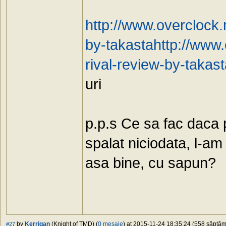
http://www.overclock.
by-takastahttp://www.
rival-review-by-takas
uri
p.p.s Ce sa fac daca p
spalat niciodata, l-am
asa bine, cu sapun?
by
Kerrigan
(Knight of TMD) (
0 mesaje
) at 2015-11-24 18:35:24 (558 săptămâ
#27