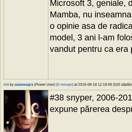
Microsoft 3, geniale, d
Mamba, nu inseamna ca
o opinie asa de radic
model, 3 ani l-am folo
vandut pentru ca era
by
oaianeagra
(Power User) (
0 mesaje
) at 2016-08-18 12:18:48 (520 săptămâ
#39
#38 snyper, 2006-201
expune părerea despr