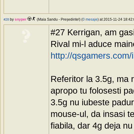
by
snyper
(Maia Sandu - Președinte!) (
0 mesaje
) at 2015-11-24 18:42:
#28
#27 Kerrigan, am gasit 
Rival mi-l aduce main
http://qsgamers.com
Referitor la 3.5g, ma 
apropo tu folosesti pa
3.5g nu iubeste paduri
mouse-ul, da insasi t
fiabila, dar 4g deja nu