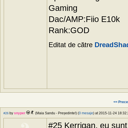
Gaming
Dac/AMP:Fiio E10k
Rank:GOD
Editat de către
DreadSha
<< Prece
by
snyper
(Maia Sandu - Președinte!) (
0 mesaje
) at 2015-11-24 18:32:
#26
#25 Kerrigan, eu sunt a