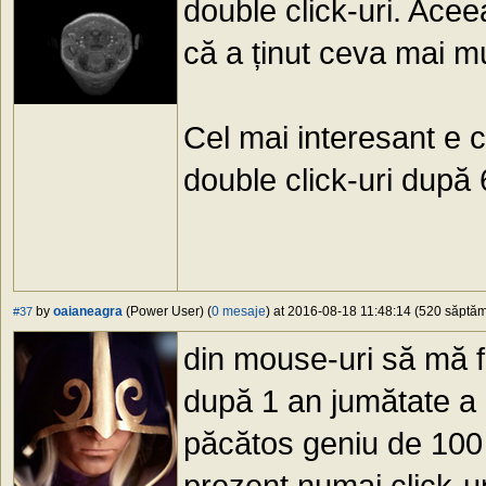
double click-uri. Acee
că a ținut ceva mai mu
Cel mai interesant e 
double click-uri după 6
by
oaianeagra
(Power User) (
0 mesaje
) at 2016-08-18 11:48:14 (520 săptămâ
#37
din mouse-uri să mă 
după 1 an jumătate a m
păcătos geniu de 100 l
prezent,numai click-ur