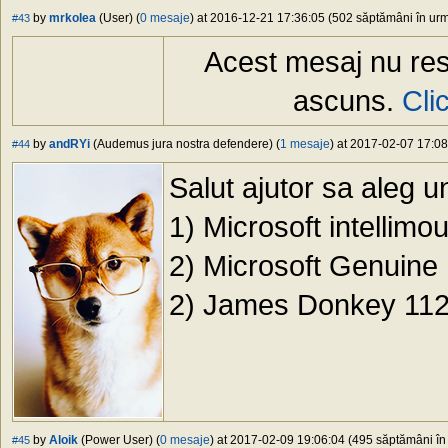
by
mrkolea
(User) (
0 mesaje
) at 2016-12-21 17:36:05 (502 săptămâni în urmă
#43
Acest mesaj nu res
ascuns.
Cli
by
andRYi
(Audemus jura nostra defendere) (
1 mesaje
) at 2017-02-07 17:08
#44
Salut ajutor sa aleg 
1) Microsoft intellimo
2) Microsoft Genuine I
2) James Donkey 11
by
Aloik
(Power User) (
0 mesaje
) at 2017-02-09 19:06:04 (495 săptămâni în 
#45