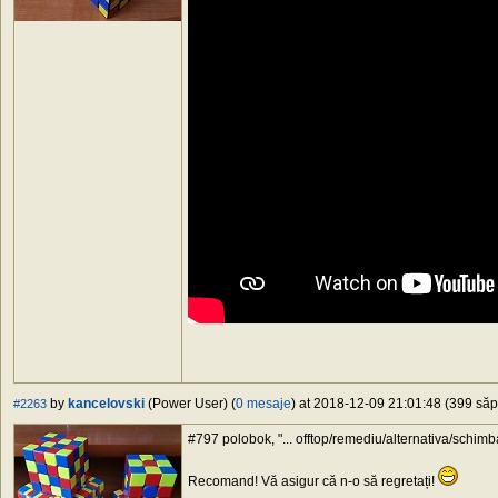
by
kancelovski
(Power User) (
0 mesaje
) at 2018-12-09 21:01:48 (399 săpt
#2263
#797 polobok, "... offtop/remediu/alternativa/schimba
Recomand! Vă asigur că n-o să regretați!