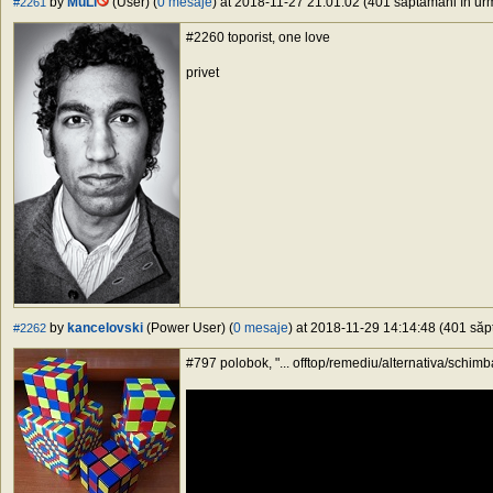
by
MuLi
(User) (
0 mesaje
) at 2018-11-27 21:01:02 (401 săptămâni în urm
#2261
#2260 toporist, one love
privet
by
kancelovski
(Power User) (
0 mesaje
) at 2018-11-29 14:14:48 (401 săpt
#2262
#797 polobok, "... offtop/remediu/alternativa/schimba