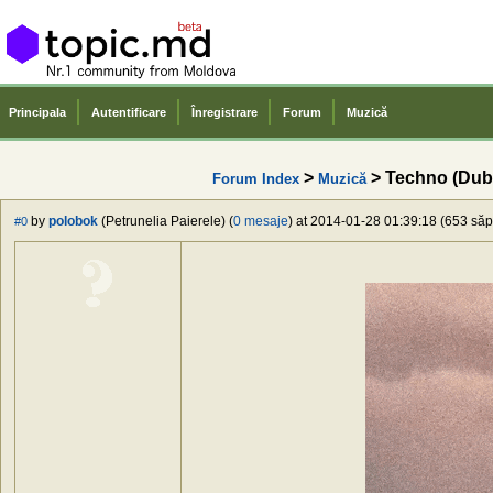
Principala
Autentificare
Înregistrare
Forum
Muzică
>
> Techno (Dub
Forum Index
Muzică
by
polobok
(Petrunelia Paierele) (
0 mesaje
) at 2014-01-28 01:39:18 (653 săpt
#0