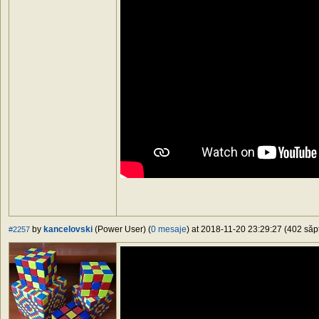
by
kancelovski
(Power User) (
0 mesaje
) at 2018-11-20 23:29:27 (402 săpt
#2257