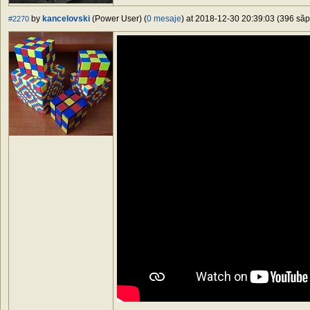
by
kancelovski
(Power User) (
0 mesaje
) at 2018-12-30 20:39:03 (396 săpt
#2270