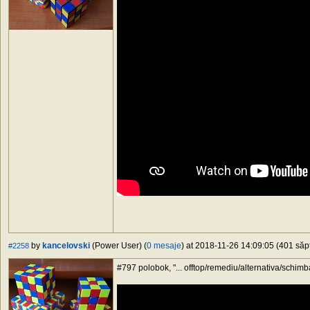
by
kancelovski
(Power User) (
0 mesaje
) at 2018-11-26 14:09:05 (401 săpt
#2258
#797 polobok, "... offtop/remediu/alternativa/schimba