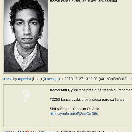
#2258 kancelovski, ieri si azi l-am ascultat
by
toporist
(User) (
0 mesaje
) at 2018-11-27 13:11:01 (401 săptămâni în ur
#2260
#2259 MuLi, yt isi face prea bine treaba cu recoma
#2258 kancelovski, ultima piesa pare sa fie a ei
Shit & Shine - Yeah I'm On Acid
https://youtu.be/oPj2uqCwS6s