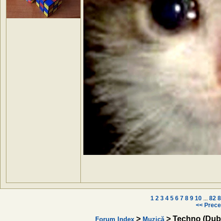
1
2
3
4
5
6
7
8
9
10
...
82
8
<< Prece
>
> Techno (Dub
Forum Index
Muzică