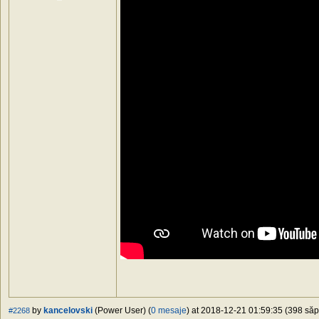
by
kancelovski
(Power User) (
0 mesaje
) at 2018-12-21 01:59:35 (398 săpt
#2268