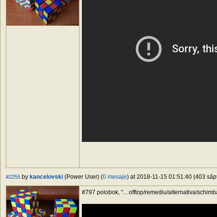
by
kancelovski
(Power User) (
0 mesaje
) at 2018-11-15 01:51:40 (403 săpt
#2255
#797 polobok, "... offtop/remediu/alternativa/schimba