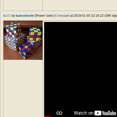
by
kancelovski
(Power User) (
0 mesaje
) at 2019-01-03 22:16:22 (396 săpt
#2271