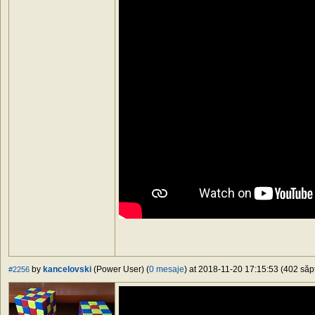
by
kancelovski
(Power User) (
0 mesaje
) at 2018-11-20 17:15:53 (402 săpt
#2256