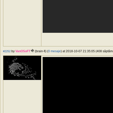
by
VanOSoFT
(brain-fi) (
0 mesaje
) at 2018-10-07 21:35:05 (408 săptămâ
#2252