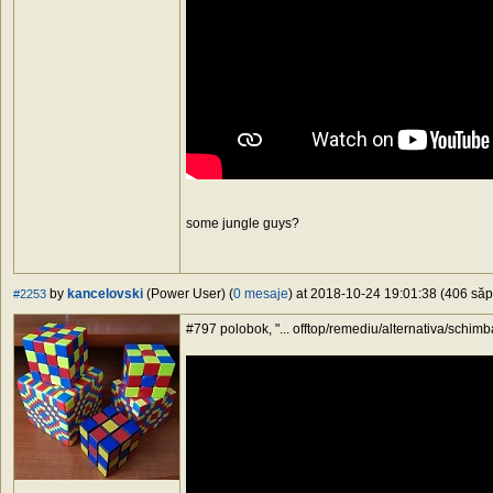
some jungle guys?
by
kancelovski
(Power User) (
0 mesaje
) at 2018-10-24 19:01:38 (406 săpt
#2253
#797 polobok, "... offtop/remediu/alternativa/schimba