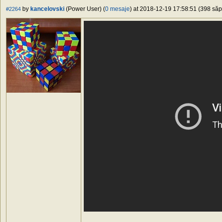
by
kancelovski
(Power User) (
0 mesaje
) at 2018-12-19 17:58:51 (398 săpt
#2264