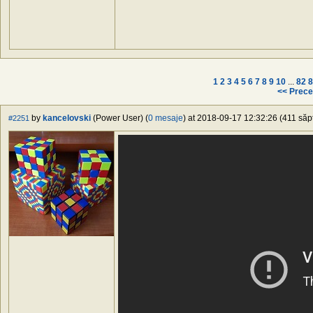
1
2
3
4
5
6
7
8
9
10
...
82
8
<< Prece
by
kancelovski
(Power User) (
0 mesaje
) at 2018-09-17 12:32:26 (411 săpt
#2251