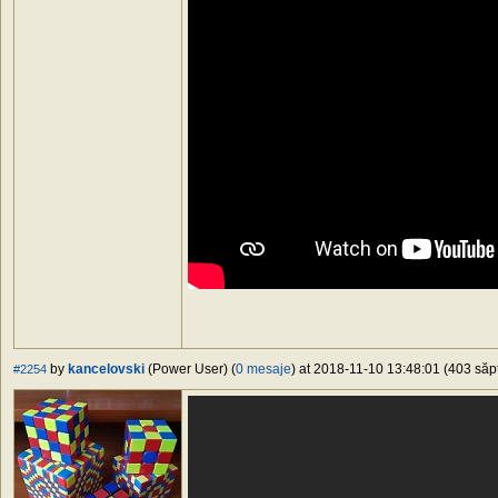
by
kancelovski
(Power User) (
0 mesaje
) at 2018-11-10 13:48:01 (403 săpt
#2254