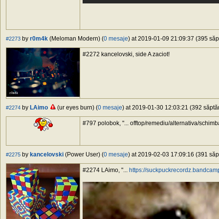
by
r0m4k
(Meloman Modern) (
0 mesaje
) at 2019-01-09 21:09:37 (395 săpt
#2273
#2272 kancelovski, side A zaciot!
by
LAimo
(ur eyes burn) (
0 mesaje
) at 2019-01-30 12:03:21 (392 săptăm
#2274
#797 polobok, "... offtop/remediu/alternativa/schimb
by
kancelovski
(Power User) (
0 mesaje
) at 2019-02-03 17:09:16 (391 săpt
#2275
#2274 LAimo, "...
https://suckpuckrecordz.bandcamp