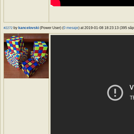
by
kancelovski
(Power User) (
0 mesaje
) at 2019-01-08 18:23:13 (395 săpt
#2272