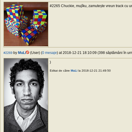
#2265 Chuckie, mujîku, zamutește vreun track cu un
by
MuLi
(User) (
0 mesaje
) at 2018-12-21 18:10:09 (398 săptămâni în urm
#2269
)
Editat de către
MuLi
la 2018-12-21 21:49:50