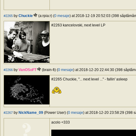
by
Chuckie
(a:rpia:r) (
0 mesaje
) at 2018-12-19 20:52:03 (398 săptămâni 
#2265
#2263 kancelovski, next level LP
by
VanOSoFT
(brain-fi) (
0 mesaje
) at 2018-12-20 22:44:30 (398 săptămâ
#2266
#2265 Chuckie, "... next level ..." - fallin' asleep
by
NickName_09
(Power User) (
0 mesaje
) at 2018-12-20 23:58:29 (398 s
#2267
acolo <333