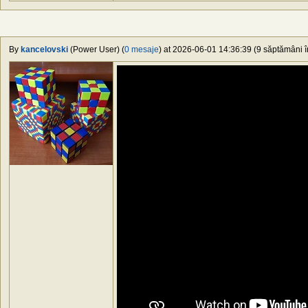
By
kancelovski
(Power User) (
0 mesaje
) at 2026-06-01 14:36:39 (9 săptămâni în