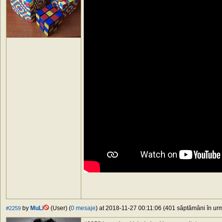
by
MuLi
(User) (
0 mesaje
) at 2018-11-27 00:11:06 (401 săptămâni în urmă
#2259