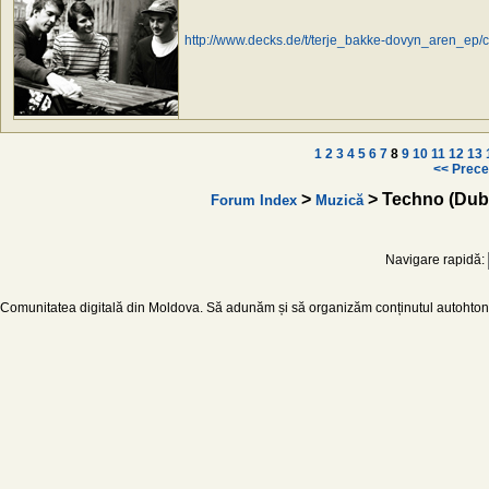
http://www.decks.de/t/terje_bakke-dovyn_aren_ep/
1
2
3
4
5
6
7
8
9
10
11
12
13
<< Prece
>
> Techno (Dub
Forum Index
Muzică
Navigare rapidă:
Comunitatea digitală din Moldova. Să adunăm și să organizăm conținutul autohton d