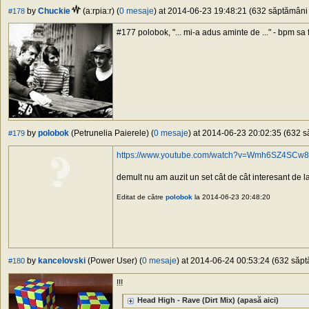
by
Chuckie
(a:rpia:r) (
0 mesaje
) at 2014-06-23 19:48:21 (632 săptămâni î
#178
#177 polobok, "... mi-a adus aminte de ..." - bpm sa 
by
polobok
(Petrunelia Paierele) (
0 mesaje
) at 2014-06-23 20:02:35 (632 să
#179
https://www.youtube.com/watch?v=Wmh6SZ4SCw8
demult nu am auzit un set cât de cât interesant de la
Editat de către
polobok
la 2014-06-23 20:48:20
by
kancelovski
(Power User) (
0 mesaje
) at 2014-06-24 00:53:24 (632 săptă
#180
!!!
Head High - Rave (Dirt Mix) (apasă aici)