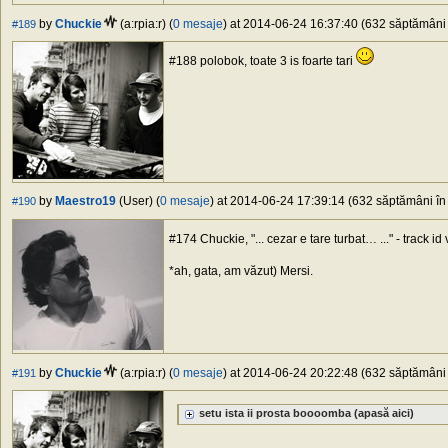
by
Chuckie
(a:rpia:r) (
0 mesaje
) at 2014-06-24 16:37:40 (632 săptămâni î
#189
#188 polobok, toate 3 is foarte tari
by
Maestro19
(User) (
0 mesaje
) at 2014-06-24 17:39:14 (632 săptămâni în 
#190
#174 Chuckie, "... cezar e tare turbat… ..." - track id
*ah, gata, am văzut) Mersi.
by
Chuckie
(a:rpia:r) (
0 mesaje
) at 2014-06-24 20:22:48 (632 săptămâni î
#191
setu ista ii prosta boooomba (apasă aici)