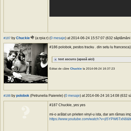
by
Chuckie
(a:rpia:r) (
0 mesaje
) at 2014-06-24 15:57:07 (632 săptămâni î
#187
#186 polobok, pestos tracku . din setu lu francesca)
text ascuns
(apasă aici)
Editat de către
Chuckie
la 2014-06-24 16:37:23
by
polobok
(Petrunelia Paierele) (
0 mesaje
) at 2014-06-24 16:14:08 (632 să
#188
#187 Chuckie, yes yes
mi-o arătat un prieten vinyl-u ista, dar am rămas i
https://www.youtube.com/watch?v=jl5YPW6TxN8&f