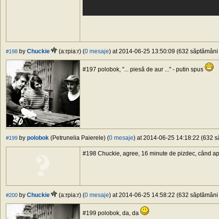
by
Chuckie
(a:rpia:r) (
0 mesaje
) at 2014-06-25 13:50:09 (632 săptămâni î
#198
#197 polobok, "... piesă de aur ..." - putin spus
by
polobok
(Petrunelia Paierele) (
0 mesaje
) at 2014-06-25 14:18:22 (632 să
#199
#198 Chuckie, agree, 16 minute de pizdec, când apa
by
Chuckie
(a:rpia:r) (
0 mesaje
) at 2014-06-25 14:58:22 (632 săptămâni î
#200
#199 polobok, da, da