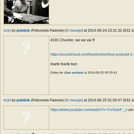
by
polobok
(Petrunelia Paierele) (
0 mesaje
) at 2014-06-24 23:31:32 (632 să
#192
#191 Chuckie, vai vai vai !!!
https://soundcloud.com/fuselondon/fuse-podcast-2-
foarte foarte bun
Editat de către
polobok
la 2014-06-25 00:35:41
by
polobok
(Petrunelia Paierele) (
0 mesaje
) at 2014-06-25 01:00:47 (632 să
#193
https://www.youtube.com/watch?v=YrvXutnF-_o
am r