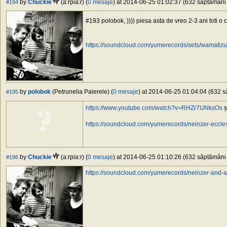
by
Chuckie
(a:rpia:r) (
0 mesaje
) at 2014-06-25 01:02:37 (632 săptămâni î
#194
#193 polobok, )))) piesa asta de vreo 2-3 ani toti o
https://soundcloud.com/yumerecords/sets/wamatizu
by
polobok
(Petrunelia Paierele) (
0 mesaje
) at 2014-06-25 01:04:04 (632 să
#195
https://www.youtube.com/watch?v=RHZr7UNksOs
ș
https://soundcloud.com/yumerecords/neinzer-eccles
by
Chuckie
(a:rpia:r) (
0 mesaje
) at 2014-06-25 01:10:26 (632 săptămâni î
#196
https://soundcloud.com/yumerecords/neinzer-and-