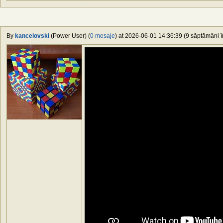
By
kancelovski
(Power User) (
0 mesaje
) at 2026-06-01 14:36:39 (9 săptămâni în