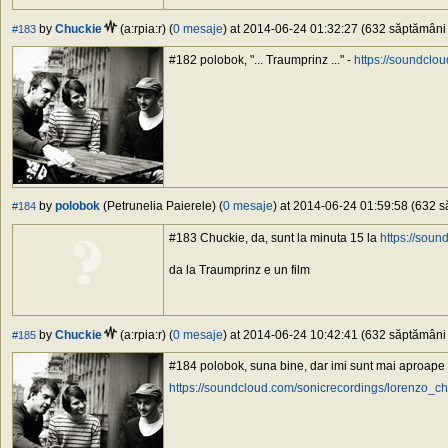
by
Chuckie
(a:rpia:r) (
0 mesaje
) at 2014-06-24 01:32:27 (632 săptămâni î
#183
#182 polobok, "... Traumprinz ..." -
https://soundclou
by
polobok
(Petrunelia Paierele) (
0 mesaje
) at 2014-06-24 01:59:58 (632 să
#184
#183 Chuckie, da, sunt la minuta 15 la
https://sou
da la Traumprinz e un film
by
Chuckie
(a:rpia:r) (
0 mesaje
) at 2014-06-24 10:42:41 (632 săptămâni î
#185
#184 polobok, suna bine, dar imi sunt mai aproape 
https://soundcloud.com/sonicrecordings/lorenzo_c