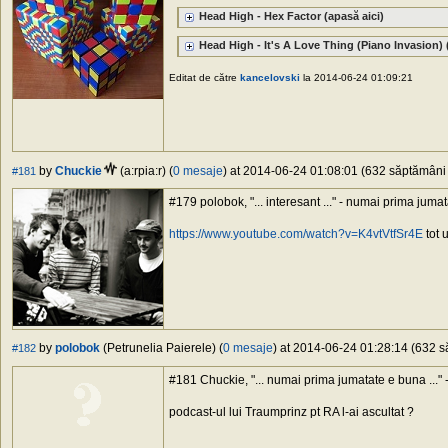
Head High - Hex Factor (apasă aici)
Head High - It's A Love Thing (Piano Invasion) 
Editat de către
kancelovski
la 2014-06-24 01:09:21
by
Chuckie
(a:rpia:r) (
0 mesaje
) at 2014-06-24 01:08:01 (632 săptămâni î
#181
#179 polobok, "... interesant ..." - numai prima juma
https://www.youtube.com/watch?v=K4vtVtfSr4E
tot 
by
polobok
(Petrunelia Paierele) (
0 mesaje
) at 2014-06-24 01:28:14 (632 să
#182
#181 Chuckie, "... numai prima jumatate e buna ..."
podcast-ul lui Traumprinz pt RA l-ai ascultat ?