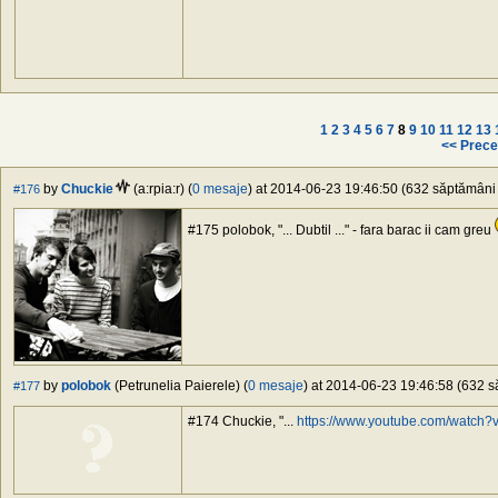
1
2
3
4
5
6
7
8
9
10
11
12
13
<< Prece
by
Chuckie
(a:rpia:r) (
0 mesaje
) at 2014-06-23 19:46:50 (632 săptămâni î
#176
#175 polobok, "... Dubtil ..." - fara barac ii cam greu
by
polobok
(Petrunelia Paierele) (
0 mesaje
) at 2014-06-23 19:46:58 (632 să
#177
#174 Chuckie, "...
https://www.youtube.com/watch