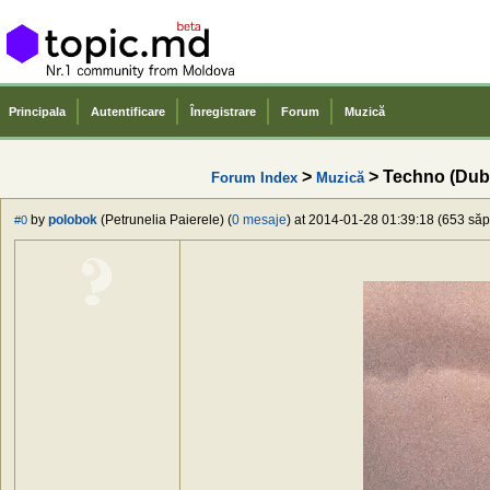
Principala
Autentificare
Înregistrare
Forum
Muzică
>
> Techno (Dub
Forum Index
Muzică
by
polobok
(Petrunelia Paierele) (
0 mesaje
) at 2014-01-28 01:39:18 (653 săpt
#0