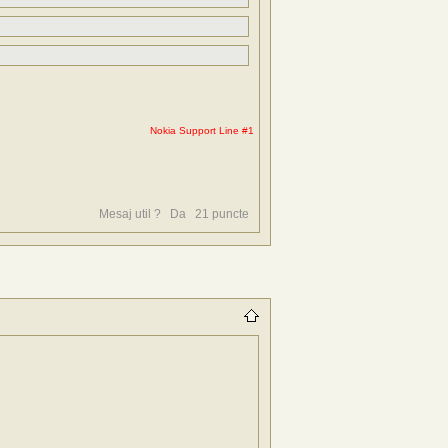
Nokia Support Line #1
Mesaj util ?
Da
21
puncte