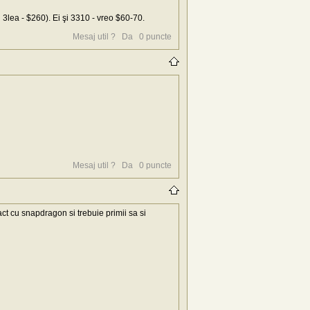
l 3lea - $260). Ei şi 3310 - vreo $60-70.
Mesaj util ?
Da
0
puncte
Mesaj util ?
Da
0
puncte
ct cu snapdragon si trebuie primii sa si