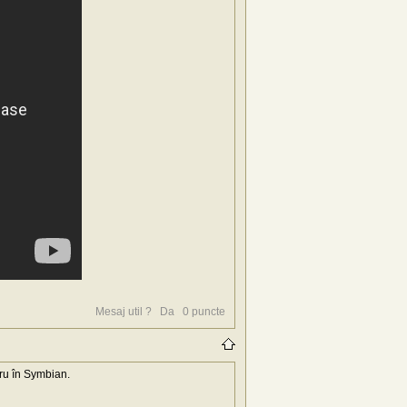
Mesaj util ?
Da
0
puncte
oru în Symbian.