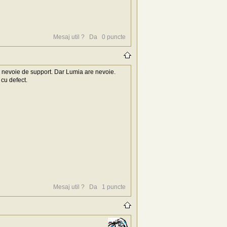
Mesaj util ?
Da
0
puncte
u nevoie de support. Dar Lumia are nevoie.
cu defect.
Mesaj util ?
Da
1
puncte