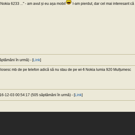
 Nokia 6233 ..." - am avut și eu așa mobil
l-am pierdut, dar cel mai interesant că
ptămâni în urmă) - [
Link
]
olosesc mb de pe telefon adică să nu stau de pe wi-fi Nokia lumia 920 Mulțumesc
016-12-03 00:54:17 (505 săptămâni în urmă) - [
Link
]