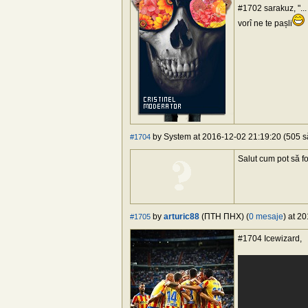
#1702 sarakuz, "...
vorî ne te pașli
by System at 2016-12-02 21:19:20 (505 să
#1704
Salut cum pot să f
by
arturic88
(ПТН ПНХ) (
0 mesaje
) at 2
#1705
#1704 Icewizard,