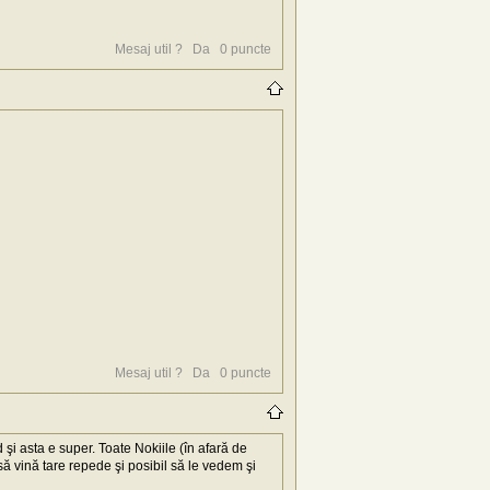
Mesaj util ?
Da
0
puncte
Mesaj util ?
Da
0
puncte
 şi asta e super. Toate Nokiile (în afară de
ă vină tare repede şi posibil să le vedem şi