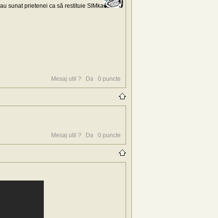
 au sunat prietenei ca să restituie SIMka
Mesaj util ?
Da
0
puncte
Mesaj util ?
Da
0
puncte