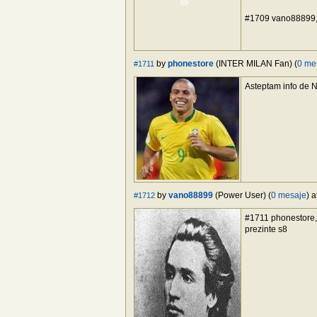
#1709 vano88899, Ap
by
phonestore
(INTER MILAN Fan) (
0 me
#1711
Asteptam info de No
by
vano88899
(Power User) (
0 mesaje
) 
#1712
#1711 phonestore, s
prezinte s8