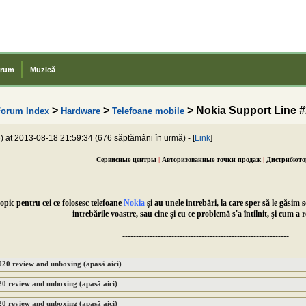
rum
Muzică
>
>
> Nokia Support Line #
orum Index
Hardware
Telefoane mobile
e
) at 2013-08-18 21:59:34 (676 săptămâni în urmă) - [
Link
]
Сервисные центры
|
Авторизованные точки продаж
|
Дистрибют
-------------------------------------------------------------
opic pentru cei ce folosesc telefoane
Nokia
şi au unele intrebări, la care sper să le găsim s
intrebările voastre, sau cine şi cu ce problemă s'a întilnit, şi cum a r
-------------------------------------------------------------
020 review and unboxing (apasă aici)
0 review and unboxing (apasă aici)
0 review and unboxing (apasă aici)