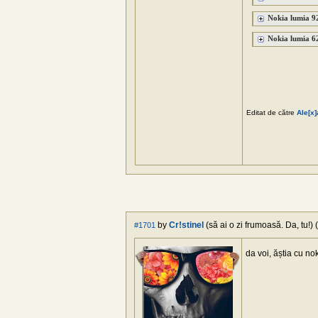
Nokia lumia 92
Nokia lumia 62
Editat de către
Ale[x
by
Cr!stinel
(să ai o zi frumoasă. Da, tu!) (
#1701
da voi, ăștia cu no