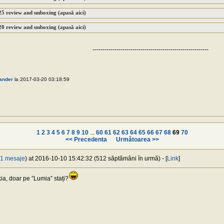
5 review and unboxing (apasă aici)
0 review and unboxing (apasă aici)
----------------------------------------------------------
]ander
la 2017-03-20 03:18:59
1
2
3
4
5
6
7
8
9
10
...
60
61
62
63
64
65
66
67
68
69
70
<< Precedenta
Următoarea >>
1 mesaje
) at 2016-10-10 15:42:32 (512 săptămâni în urmă) - [
Link
]
kia, doar pe ”Lumia” stați?