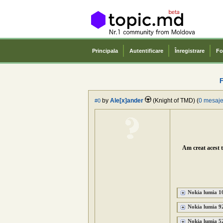
Principala
Autentificare
Înregistrare
Fo
F
by
Ale[x]ander
(Knight of TMD) (
0 mesaj
#0
Am creat acest t
Nokia lumia 1
Nokia lumia 92
Nokia lumia 52