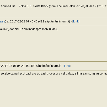
rilie-Iulie... Nokia 3, 5, 6 Arte Black (primul cel mai ieftin - $170, al 2lea - $210, a
saje
) at 2017-02-28 07:45:45 (492 săptămâni în urmă) - [
Link
]
kia 8, dar nici un cuvint despre mobilul dat(
at 2017-03-01 04:21:45 (492 săptămâni în urmă) - [
Link
]
e zice ca nu l scot caci are acleasi procesor ca si galaxy s8 iar samsung au contra