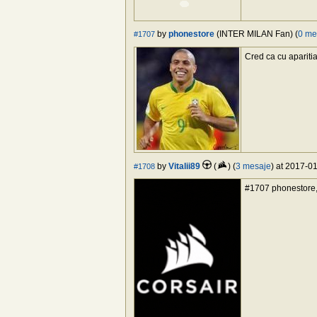
by
phonestore
(INTER MILAN Fan) (
0 me
#1707
Cred ca cu apariti
by
Vitalii89
(
) (
3 mesaje
) at 2017-0
#1708
#1707 phonestore, 