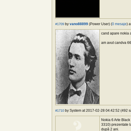
by
vano88899
(Power User) (
0 mesaje
) 
#1709
cand apare nokia a
am avut candva 661
by System at 2017-02-28 04:42:52 (492 să
#1710
Nokia 6 Arte Black 
3310) prezentate l
după 2 ani.