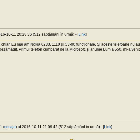
2016-10-11 20:28:36 (512 săptămâni în urmă) - [
Link
]
u chiar. Eu mai am Nokia 6233, 1110 și C3-00 funcționale. Și aceste telefoane nu a
dezămăgit. Primul telefon cumpărat de la Microsoft, și anume Lumia 550, mi-a venit 
1 mesaje
) at 2016-10-11 21:09:42 (512 săptămâni în urmă) - [
Link
]