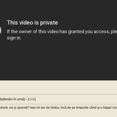
ptămâni în urmă) - [
Link
]
roid, voi şi spuneți? tare nii dor de Nokia, încă de pe timpurile când şi-o băgat 'ci