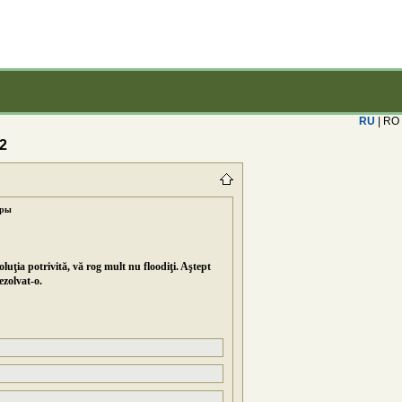
RU
| RO
2
оры
oluţia potrivită, vă rog mult nu floodiţi. Aştept
ezolvat-o.