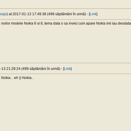
saje
) at 2017-01-13 17:49:38 (499 săptămâni în urmă) - [
Link
]
a noilor modele Nokia 6 si 8, tema data o sa invie) cum apare Nokia imi iau deodata
1-13 21:28:24 (499 săptămâni în urmă) - [
Link
]
Nokia .. eh )) Nokia..