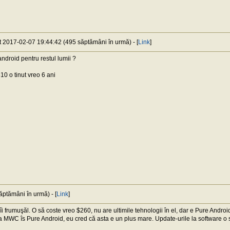
at 2017-02-07 19:44:42 (495 săptămâni în urmă) - [
Link
]
ndroid pentru restul lumii ?
0 o tinut vreo 6 ani
ptămâni în urmă) - [
Link
]
îi frumuşăl. O să coste vreo $260, nu are ultimile tehnologii în el, dar e Pure Android
a MWC îs Pure Android, eu cred că asta e un plus mare. Update-urile la software o s