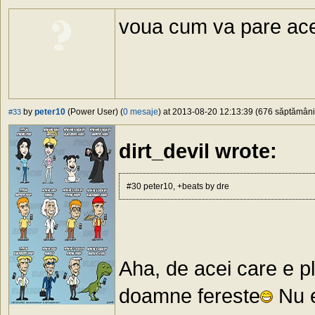
voua cum va pare ace
by
peter10
(Power User) (
0 mesaje
) at 2013-08-20 12:13:39 (676 săptămâni 
#33
dirt_devil wrote:
#30 peter10, +beats by dre
Aha, de acei care e p
doamne fereste
Nu e