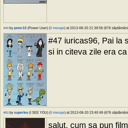
by
peter10
(Power User) (
0 mesaje
) at 2013-08-20 21:39:58 (676 săptămâni 
#49
#47 iuricas96, Pai la 
si in citeva zile era c
by
superleu
(I SEE YOU) (
0 mesaje
) at 2013-08-20 23:40:49 (676 săptămâni 
#50
salut, cum sa pun film