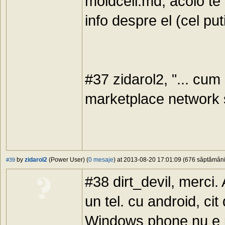
moldcell.md, acolo te in
info despre el (cel put
#37 zidarol2, "... cum 
marketplace network 
by
zidarol2
(Power User) (
0 mesaje
) at 2013-08-20 17:01:09 (676 săptămâni 
#39
#38 dirt_devil, merci.
un tel. cu android, ci
Windows phone nu e 