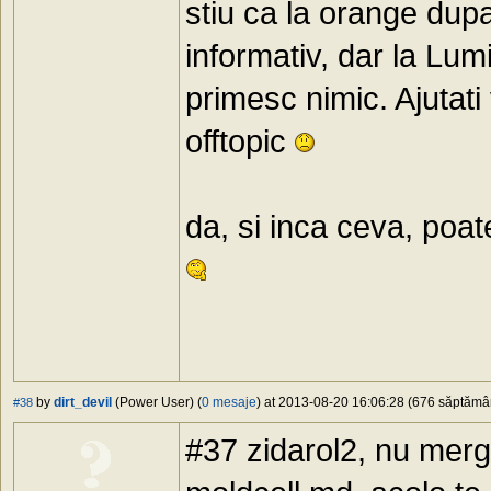
stiu ca la orange dup
informativ, dar la Lu
primesc nimic. Ajutati
offtopic
da, si inca ceva, poat
by
dirt_devil
(Power User) (
0 mesaje
) at 2013-08-20 16:06:28 (676 săptămâni
#38
#37 zidarol2, nu merg