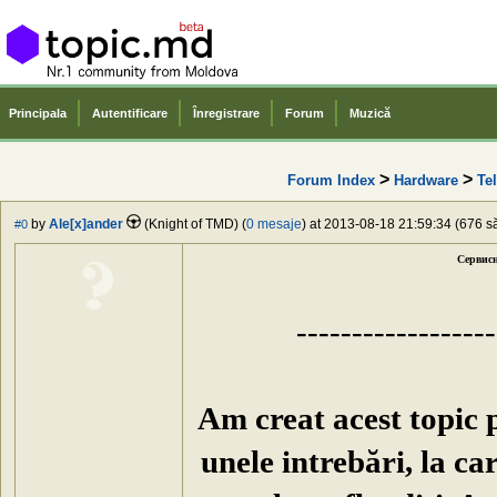
Principala
Autentificare
Înregistrare
Forum
Muzică
>
>
Forum Index
Hardware
Te
by
Ale[x]ander
(Knight of TMD) (
0 mesaje
) at 2013-08-18 21:59:34 (676 să
#0
Сервис
------------------
Am creat acest topic p
unele intrebări, la ca