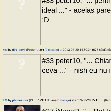
#33 peter10, "... pen
ideal ..." - aceias par
;D
by
dirt_devil
(Power User) (
0 mesaje
) at 2013-08-20 14:50:24 (676 săptămâni
#35
#33 peter10, "... Chi
ceva ..." - nish eu nu 
by
phonestore
(INTER MILAN Fan) (
0 mesaje
) at 2013-08-20 15:15:55 (676 
#36