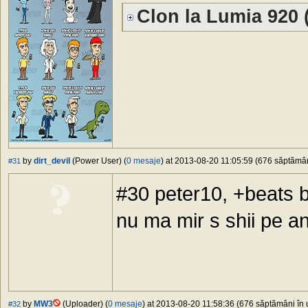
Clon la Lumia 920 (
by
dirt_devil
(Power User) (
0 mesaje
) at 2013-08-20 11:05:59 (676 săptămâni
#31
#30 peter10, +beats 
nu ma mir s shii pe a
by
MW3
(Uploader) (
0 mesaje
) at 2013-08-20 11:58:36 (676 săptămâni în u
#32