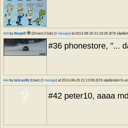
by
iNspeR
(Drivers Club) (
0 mesaje
) at 2013-08-20 21:10:26 (676 săptămâ
#43
#36 phonestore, "... da
by
iuricas96
(User) (
0 mesaje
) at 2013-08-20 21:13:06 (676 săptămâni în urm
#44
#42 peter10, aaaa m