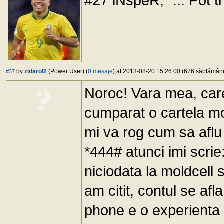
#27 iNspeR, "... Pot t
by
zidarol2
(Power User) (
0 mesaje
) at 2013-08-20 15:26:00 (676 săptămâni 
#37
Noroc! Vara mea, care 
cumparat o cartela mo
mi va rog cum sa aflu
*444# atunci imi scri
niciodata la moldcell s
am citit, contul se af
phone e o experienta 