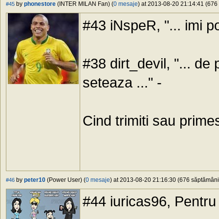
by
phonestore
(INTER MILAN Fan) (
0 mesaje
) at 2013-08-20 21:14:41 (676 
#45
#43 iNspeR, "... imi po
#38 dirt_devil, "... d
seteaza ..." -
Cind trimiti sau prime
by
peter10
(Power User) (
0 mesaje
) at 2013-08-20 21:16:30 (676 săptămâni 
#46
#44 iuricas96, Pentru 