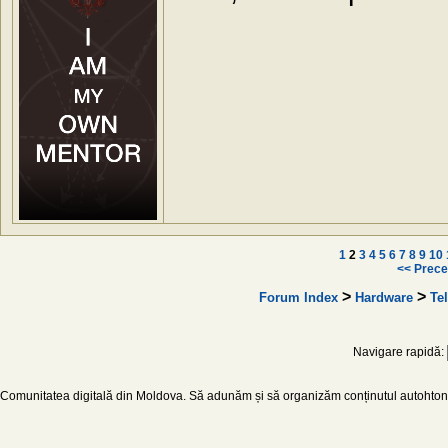
1
2
3
4
5
6
7
8
9
10
<< Prece
>
>
Forum Index
Hardware
Te
Navigare rapidă:
Comunitatea digitală din Moldova. Să adunăm și să organizăm conținutul autohton d