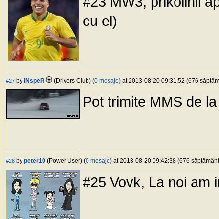
#23 MW3, prikolinii a
cu el)
by
iNspeR
(Drivers Club) (
0 mesaje
) at 2013-08-20 09:31:52 (676 săptămâ
#27
Pot trimite MMS de l
by
peter10
(Power User) (
0 mesaje
) at 2013-08-20 09:42:38 (676 săptămâni 
#28
#25 Vovk, La noi am 