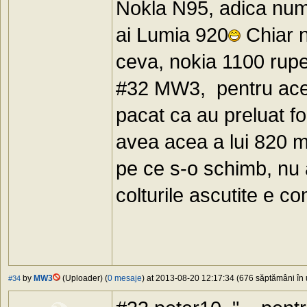
Nokla N95, adica numai
ai Lumia 920
Chiar n
ceva, nokia 1100 rupe 
#32 MW3, pentru acei
pacat ca au preluat fo
avea acea a lui 820 m
pe ce s-o schimb, nu a
colturile ascutite e co
by
MW3
(Uploader) (
0 mesaje
) at 2013-08-20 12:17:34 (676 săptămâni în u
#34