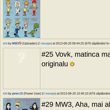
by
MW3
(Uploader) (
0 mesaje
) at 2013-08-20 09:44:25 (676 săptămâni în u
#29
#25 Vovk, matinca mai 
originalu
by
peter10
(Power User) (
0 mesaje
) at 2013-08-20 10:40:10 (676 săptămâni 
#30
#29 MW3, Aha, mai ale