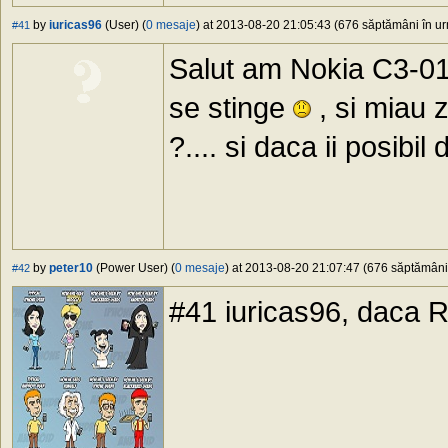
by
iuricas96
(User) (
0 mesaje
) at 2013-08-20 21:05:43 (676 săptămâni în urm
#41
Salut am Nokia C3-01 
se stinge
, si miau 
?.... si daca ii posibil
by
peter10
(Power User) (
0 mesaje
) at 2013-08-20 21:07:47 (676 săptămâni 
#42
#41 iuricas96, daca R