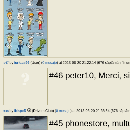
by
iuricas96
(User) (
0 mesaje
) at 2013-08-20 21:22:14 (676 săptămâni în urm
#47
#46 peter10, Merci, si
by
iNspeR
(Drivers Club) (
0 mesaje
) at 2013-08-20 21:38:54 (676 săptămâ
#48
#45 phonestore, mult