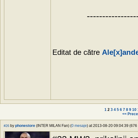
----------------
Editat de către
Ale[x]and
1
2
3
4
5
6
7
8
9
10
<< Prece
by
phonestore
(INTER MILAN Fan) (
0 mesaje
) at 2013-08-20 09:04:39 (676 
#26