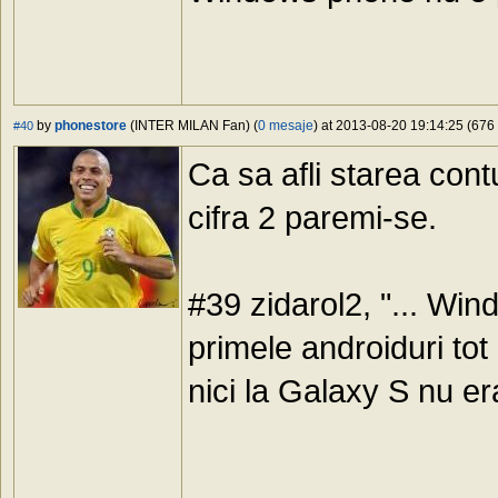
by
phonestore
(INTER MILAN Fan) (
0 mesaje
) at 2013-08-20 19:14:25 (676 
#40
Ca sa afli starea cont
cifra 2 paremi-se.
#39 zidarol2, "... Win
primele androiduri tot 
nici la Galaxy S nu era