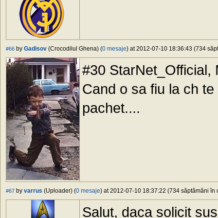
by
Gadisov
(Crocodilul Ghena) (
0 mesaje
) at 2012-07-10 18:36:43 (734 săpt
#66
#30 StarNet_Official,
Cand o sa fiu la ch te
pachet....
by
varrus
(Uploader) (
0 mesaje
) at 2012-07-10 18:37:22 (734 săptămâni în u
#67
Salut, daca solicit su