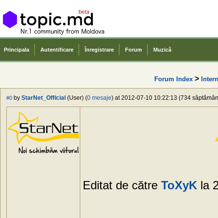
Principala
Autentificare
Înregistrare
Forum
Muzică
>
Forum Index
Intern
by
StarNet_Official
(User) (
0 mesaje
) at 2012-07-10 10:22:13 (734 săptămâni 
#0
Editat de către
ToXyK
la 