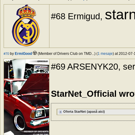
star
#68 Ermigud,
by
ErmiGood
(Member of Drivers Club on TMD...) (
1 mesaje
) at 2012-07-
#70
#69 ARSENYK20, ser
StarNet_Official wro
Oferta StarNet (apasă aici)