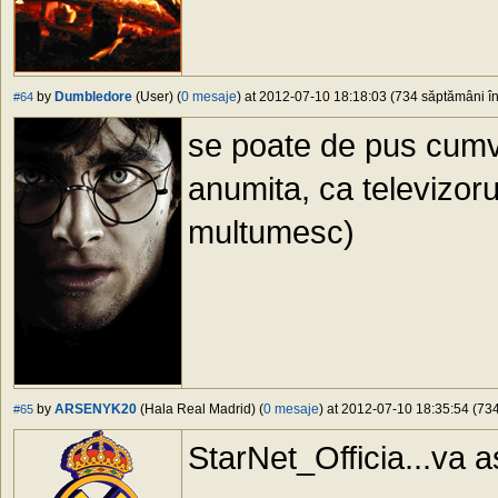
by
Dumbledore
(User) (
0 mesaje
) at 2012-07-10 18:18:03 (734 săptămâni în 
#64
se poate de pus cumv
anumita, ca televizoru
multumesc)
by
ARSENYK20
(Hala Real Madrid) (
0 mesaje
) at 2012-07-10 18:35:54 (734
#65
StarNet_Officia...va a