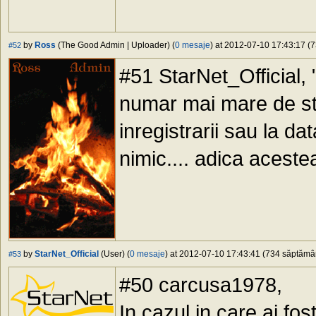
by
Ross
(The Good Admin | Uploader) (
0 mesaje
) at 2012-07-10 17:43:17 (7
#52
#51 StarNet_Official, "
numar mai mare de ste
inregistrarii sau la da
nimic.... adica aceste
by
StarNet_Official
(User) (
0 mesaje
) at 2012-07-10 17:43:41 (734 săptămâni
#53
#50 carcusa1978,
In cazul in care ai fos