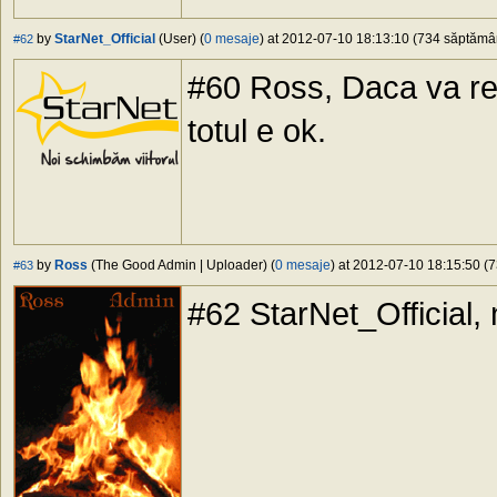
by
StarNet_Official
(User) (
0 mesaje
) at 2012-07-10 18:13:10 (734 săptămâni
#62
#60 Ross, Daca va refe
totul e ok.
by
Ross
(The Good Admin | Uploader) (
0 mesaje
) at 2012-07-10 18:15:50 (7
#63
#62 StarNet_Official, 