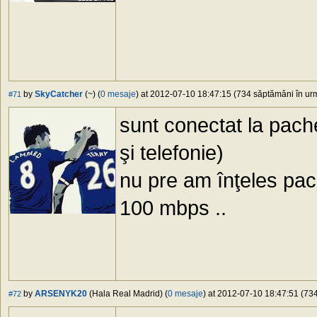
by
SkyCatcher
(~) (
0 mesaje
) at 2012-07-10 18:47:15 (734 săptămâni în urm
#71
sunt conectat la pache
şi telefonie)
nu pre am înţeles pach
100 mbps ..
by
ARSENYK20
(Hala Real Madrid) (
0 mesaje
) at 2012-07-10 18:47:51 (734
#72