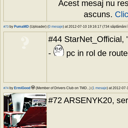
Acest mesaj nu res
ascuns.
Cli
by
PumaMD
(Uploader) (
0 mesaje
) at 2012-07-10 19:16:17 (734 săptămâni î
#73
#44 StarNet_Official, "
-
pc in rol de rout
by
ErmiGood
(Member of Drivers Club on TMD...) (
1 mesaje
) at 2012-07-
#74
#72 ARSENYK20, ser