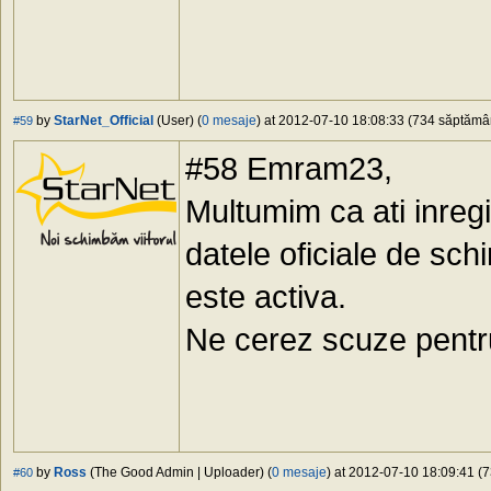
by
StarNet_Official
(User) (
0 mesaje
) at 2012-07-10 18:08:33 (734 săptămâni
#59
#58 Emram23,
Multumim ca ati inreg
datele oficiale de s
este activa.
Ne cerez scuze pentr
by
Ross
(The Good Admin | Uploader) (
0 mesaje
) at 2012-07-10 18:09:41 (7
#60