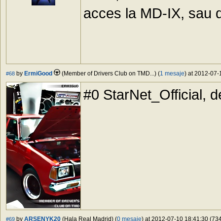
acces la MD-IX, sau 
by
ErmiGood
(Member of Drivers Club on TMD...) (
1 mesaje
) at 2012-07-
#68
#0 StarNet_Official, d
by
ARSENYK20
(Hala Real Madrid) (
0 mesaje
) at 2012-07-10 18:41:30 (734
#69