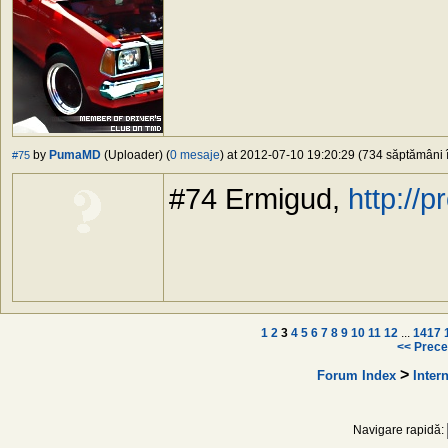
by
PumaMD
(Uploader) (
0 mesaje
) at 2012-07-10 19:20:29 (734 săptămâni î
#75
#74 Ermigud,
http://
1
2
3
4
5
6
7
8
9
10
11
12
...
1417
<< Prece
>
Forum Index
Intern
Navigare rapidă: