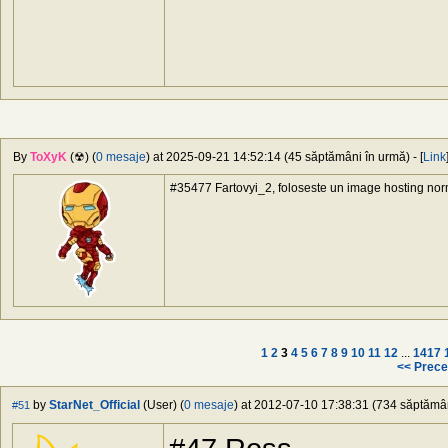
By
ToXyK
(☢) (
0 mesaje
) at 2025-09-21 14:52:14 (45 săptămâni în urmă) - [
Link
#35477 Fartovyi_2, foloseste un image hosting nor
1
2
3
4
5
6
7
8
9
10
11
12
...
1417
<< Prece
by
StarNet_Official
(User) (
0 mesaje
) at 2012-07-10 17:38:31 (734 săptămâni
#51