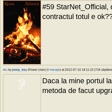
#59 StarNet_Official, d
contractul totul e ok
by
jonny_key
(Power User) (
0 mesaje
) at 2012-07-10 18:11:23 (734 săptămân
#61
Daca la mine portul l
metoda de facut upg