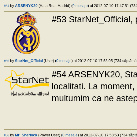
by
ARSENYK20
(Hala Real Madrid) (
0 mesaje
) at 2012-07-10 17:47:51 (734
#54
#53 StarNet_Official, 
by
StarNet_Official
(User) (
0 mesaje
) at 2012-07-10 17:58:05 (734 săptămâni
#55
#54 ARSENYK20, StarN
localitati. La moment,
multumim ca ne astept
by
Mr_Sherlock
(Power User) (
0 mesaje
) at 2012-07-10 17:58:53 (734 săptă
#56