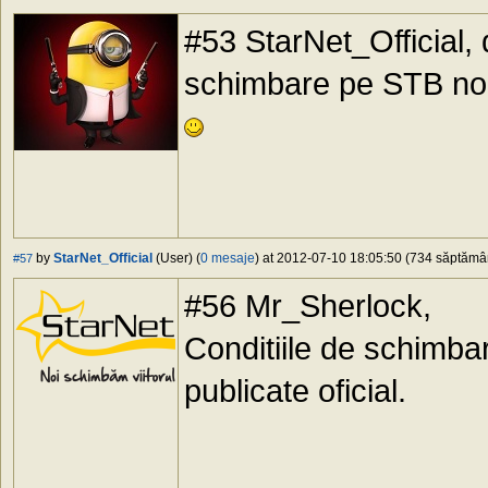
#53 StarNet_Official,
schimbare pe STB nou
by
StarNet_Official
(User) (
0 mesaje
) at 2012-07-10 18:05:50 (734 săptămâni
#57
#56 Mr_Sherlock,
Conditiile de schimbare
publicate oficial.