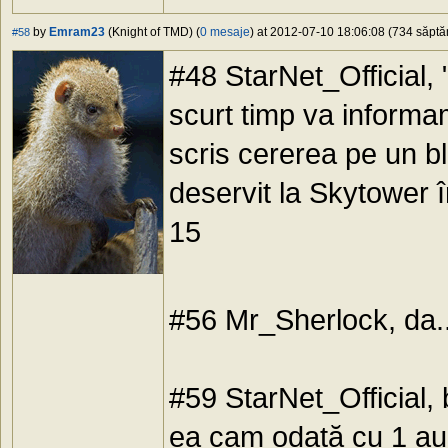
by
Emram23
(Knight of TMD) (
0 mesaje
) at 2012-07-10 18:06:08 (734 săptăm
#58
#48 StarNet_Official, "
scurt timp va informam
scris cererea pe un b
deservit la Skytower î
15
#56 Mr_Sherlock, da.
#59 StarNet_Official,
ea cam odată cu 1 a