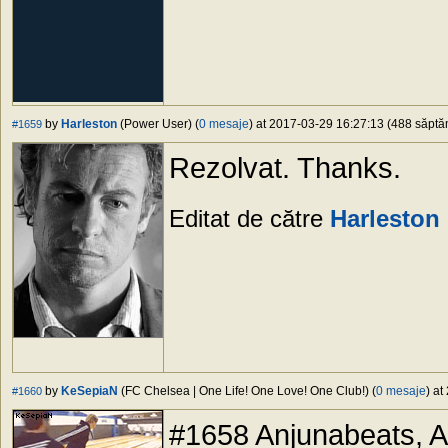
by
Harleston
(Power User) (
0 mesaje
) at 2017-03-29 16:27:13 (488 săptăm
#1659
Rezolvat. Thanks.
Editat de către
Harleston
by
KeSepiaN
(FC Chelsea | One Life! One Love! One Club!) (
0 mesaje
) at
#1660
#1658 Anjunabeats, Am