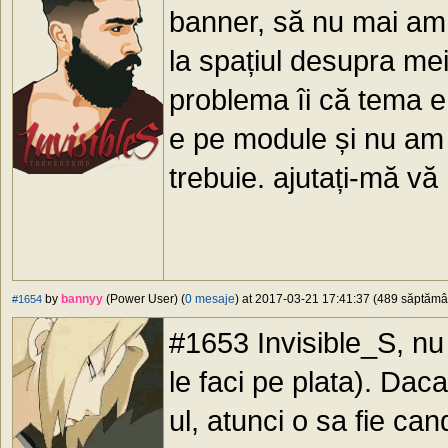
banner, să nu mai am
la spațiul desupra meiu
problema îi că tema e 
e pe module și nu am 
trebuie. ajutați-mă vă
by
bannyy
(Power User) (
0 mesaje
) at 2017-03-21 17:41:37 (489 săptămâni
#1654
#1653 Invisible_S, nu 
le faci pe plata). Dac
ul, atunci o sa fie cand