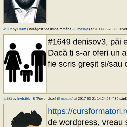
by
Cram
(îndrăgostit de limba română) (
0 mesaje
) at 2017-03-20 23:10:49
#1652
#1649 denisov3, păi e
Dacă ți s-ar oferi un 
fie scris greșit și/sau 
by
Invisible_S
(Power User) (
0 mesaje
) at 2017-03-21 14:24:57 (489 săptă
#1653
https://cursformatori.r
de wordpress, vreau s