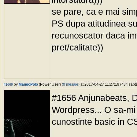
se pare, ca e mai sim
PS dupa atitudinea su
recunoscator daca imi 
pret/calitate))
by
MangoPolo
(Power User) (
0 mesaje
) at 2017-04-27 11:27:19 (484 săptă
#1669
#1656 Anjunabeats, D
Wordpress... O sa-mi
cunostinte basic in C