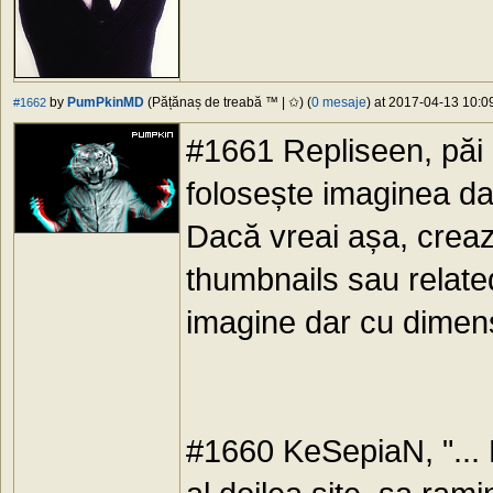
by
PumPkinMD
(Pățănaș de treabă ™ | ✩) (
0 mesaje
) at 2017-04-13 10:09
#1662
#1661 Repliseen, păi 
folosește imaginea da
Dacă vreai așa, crea
thumbnails sau relate
imagine dar cu dimens
#1660 KeSepiaN, "...