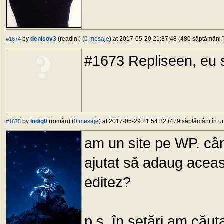
by
denisov3
(readln;) (
0 mesaje
) at 2017-05-20 21:37:48 (480 săptămâni î
#1674
#1673 Repliseen, eu s
by
Indig0
(român) (
0 mesaje
) at 2017-05-29 21:54:32 (479 săptămâni în ur
#1675
am un site pe WP. cân
ajutat să adaug aceas
editez?
p.s. în setări am căut