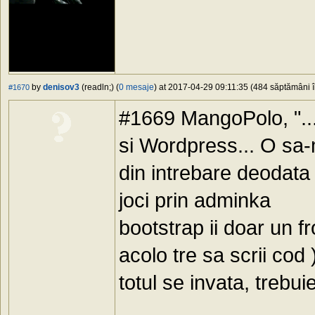
by
denisov3
(readln;) (
0 mesaje
) at 2017-04-29 09:11:35 (484 săptămâni în
#1670
#1669 MangoPolo, "..
si Wordpress... O sa-m
din intrebare deodata 
joci prin adminka
bootstrap ii doar un 
acolo tre sa scrii cod 
totul se invata, trebu