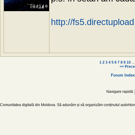
http://fs5.directupl
1
2
3
4
5
6
7
8
9
10
..
<< Prece
Forum Index
Navigare rapidă:
Comunitatea digitală din Moldova. Să adunăm și să organizăm conținutul autohton d