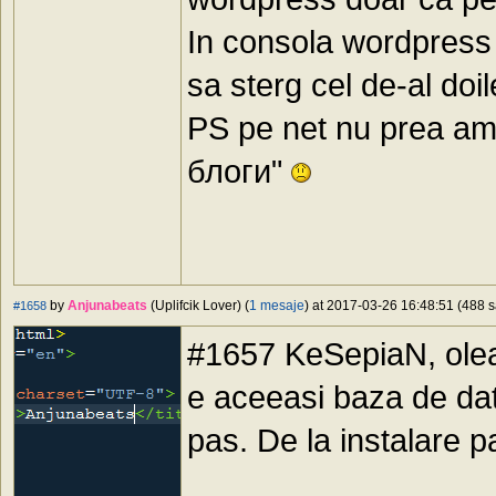
In consola wordpress
sa sterg cel de-al doil
PS pe net nu prea am 
блоги"
by
Anjunabeats
(Uplifcik Lover) (
1 mesaje
) at 2017-03-26 16:48:51 (488 s
#1658
#1657 KeSepiaN, oleac
e aceeasi baza de dat
pas. De la instalare p