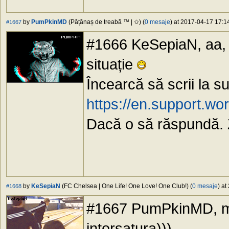
by
PumPkinMD
(Pățănaș de treabă ™ | ✩) (
0 mesaje
) at 2017-04-17 17:14
#1667
#1666 KeSepiaN, aa, t
situație
Încearcă să scrii la s
https://en.support.wo
Dacă o să răspundă. 
by
KeSepiaN
(FC Chelsea | One Life! One Love! One Club!) (
0 mesaje
) at
#1668
#1667 PumPkinMD, md
intorsatura)))