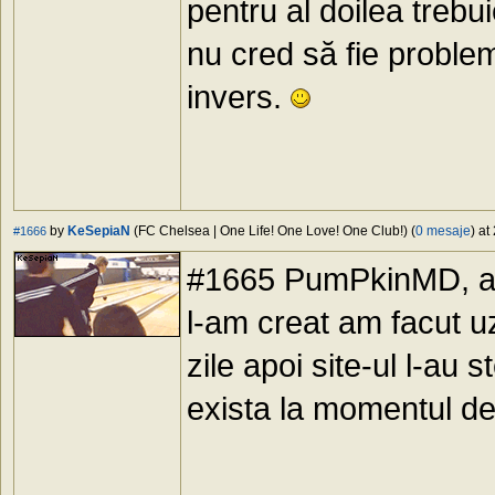
pentru al doilea trebu
nu cred să fie problem
invers.
by
KeSepiaN
(FC Chelsea | One Life! One Love! One Club!) (
0 mesaje
) at
#1666
#1665 PumPkinMD, ast
l-am creat am facut uz
zile apoi site-ul l-au
exista la momentul de