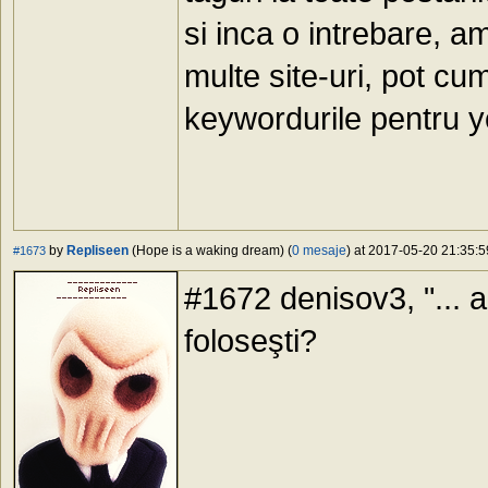
si inca o intrebare, 
multe site-uri, pot c
keywordurile pentru yo
by
Repliseen
(Hope is a waking dream) (
0 mesaje
) at 2017-05-20 21:35:5
#1673
#1672 denisov3, "... a
foloseşti?