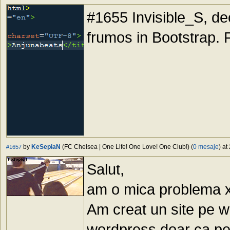
#1655 Invisible_S, de
frumos in Bootstrap. F
by
KeSepiaN
(FC Chelsea | One Life! One Love! One Club!) (
0 mesaje
) at
#1657
Salut,
am o mica problema 
Am creat un site pe w
wordpress doar ca pe 