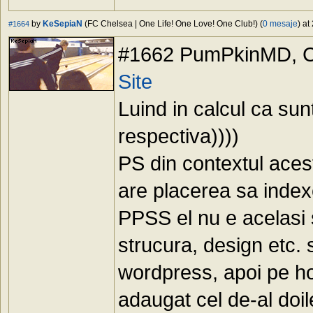
by
KeSepiaN
(FC Chelsea | One Life! One Love! One Club!) (
0 mesaje
) at
#1664
#1662 PumPkinMD, Cam
Site
Luind in calcul ca sun
respectiva))))
PS din contextul acestu
are placerea sa index
PPSS el nu e acelasi 
strucura, design etc. su
wordpress, apoi pe ho
adaugat cel de-al doil