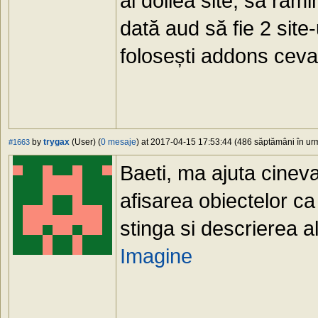
al doilea site, sa ram
dată aud să fie 2 sit
folosești addons cev
by
trygax
(User) (
0 mesaje
) at 2017-04-15 17:53:44 (486 săptămâni în urm
#1663
Baeti, ma ajuta cinev
afisarea obiectelor ca
stinga si descrierea al
Imagine