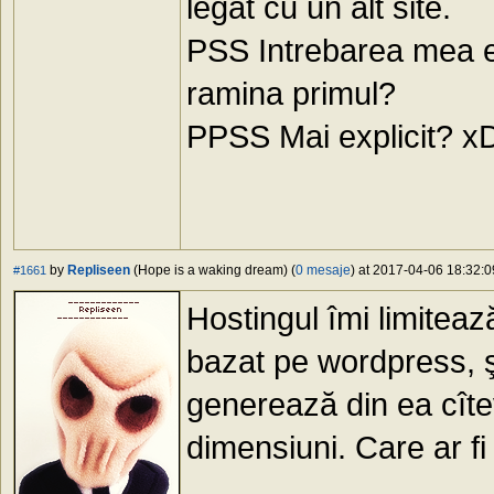
legat cu un alt site.
PSS Intrebarea mea es
ramina primul?
PPSS Mai explicit? x
by
Repliseen
(Hope is a waking dream) (
0 mesaje
) at 2017-04-06 18:32:0
#1661
Hostingul îmi limitează
bazat pe wordpress, şi
generează din ea cîtev
dimensiuni. Care ar fi