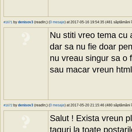
by
denisov3
(readln;) (
0 mesaje
) at 2017-05-16 19:54:35 (481 săptămâni î
#1671
Nu stiti vreo tema cu
dar sa nu fie doar pe
nu vreau singur sa o f
sau macar vreun html
by
denisov3
(readln;) (
0 mesaje
) at 2017-05-20 21:15:46 (480 săptămâni î
#1672
Salut ! Exista vreun 
taguri la toate posta