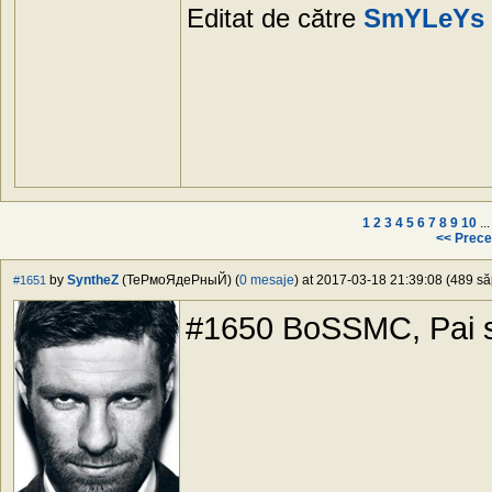
Editat de către
SmYLeYs
1
2
3
4
5
6
7
8
9
10
..
<< Prece
by
SyntheZ
(ТеРмоЯдеРныЙ) (
0 mesaje
) at 2017-03-18 21:39:08 (489 să
#1651
#1650 BoSSMC, Pai si