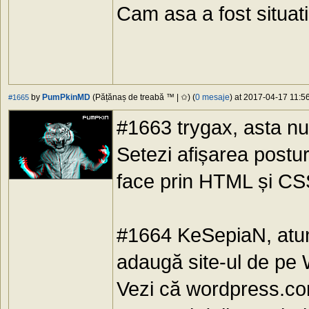
Cam asa a fost situati
by
PumPkinMD
(Pățănaș de treabă ™ | ✩) (
0 mesaje
) at 2017-04-17 11:56
#1665
#1663 trygax, asta nu
Setezi afișarea postur
face prin HTML și CS
#1664 KeSepiaN, atun
adaugă site-ul de pe 
Vezi că wordpress.com