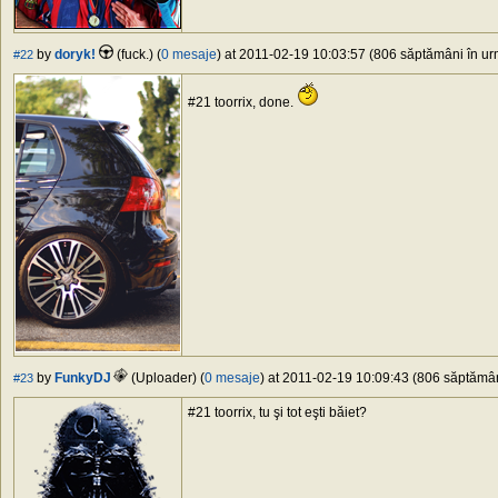
by
doryk!
(fuck.) (
0 mesaje
) at 2011-02-19 10:03:57 (806 săptămâni în urm
#22
#21 toorrix, done.
by
FunkyDJ
(Uploader) (
0 mesaje
) at 2011-02-19 10:09:43 (806 săptămâni
#23
#21 toorrix, tu şi tot eşti băiet?