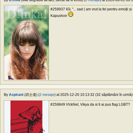
By
D!mka
(Mai degrabă să taci, decât să fii ecou) (
0 mesaje
) at 2026-08-01 00:51
#259937 IGI, "... sad ( am vrut la fel pentru emoții ș
Kapushon
By
Aspirant
(武士道) (
2 mesaje
) at 2025-12-20 10:13:32 (32 săptămâni în urmă) 
#259849 V!ckNet, Vikya da si ti ai pus flag LGBT?