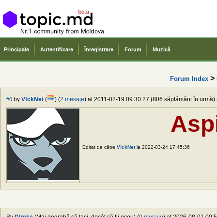
Principala
Autentificare
Înregistrare
Forum
Muzică
>
Forum Index
by
V!ckNet
(
) (
2 mesaje
) at 2011-02-19 09:30:27 (806 săptămâni în urmă) -
#0
Asp
Editat de către
V!ckNet
la 2022-03-24 17:45:36