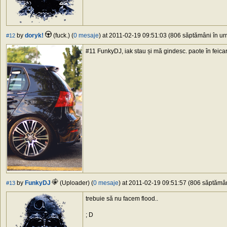
by
doryk!
(fuck.) (
0 mesaje
) at 2011-02-19 09:51:03 (806 săptămâni în urm
#12
#11 FunkyDJ, iak stau și mă gindesc. paote în feicare
by
FunkyDJ
(Uploader) (
0 mesaje
) at 2011-02-19 09:51:57 (806 săptămâni
#13
trebuie să nu facem flood..
; D