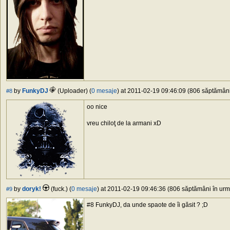
by
FunkyDJ
(Uploader) (
0 mesaje
) at 2011-02-19 09:46:09 (806 săptămâni 
#8
oo nice
vreu chiloţ de la armani xD
by
doryk!
(fuck.) (
0 mesaje
) at 2011-02-19 09:46:36 (806 săptămâni în urmă
#9
#8 FunkyDJ, da unde spaote de îi găsit ? ;D