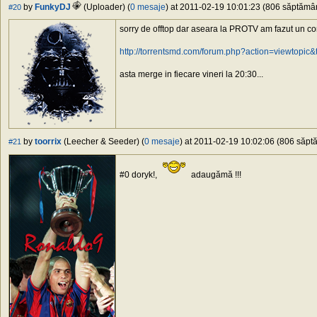
by
FunkyDJ
(Uploader) (
0 mesaje
) at 2011-02-19 10:01:23 (806 săptămâni
#20
sorry de offtop dar aseara la PROTV am fazut un c
http://torrentsmd.com/forum.php?action=viewto
asta merge in fiecare vineri la 20:30...
by
toorrix
(Leecher & Seeder) (
0 mesaje
) at 2011-02-19 10:02:06 (806 săptă
#21
#0 doryk!,
adaugămă !!!