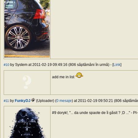
by System at 2011-02-19 09:49:16 (806 săptămâni în urmă) - [
Link
]
#10
add me in list
by
FunkyDJ
(Uploader) (
0 mesaje
) at 2011-02-19 09:50:21 (806 săptămâni
#11
#9 doryk!, "... da unde spaote de îi găsit ? ;D ..." - PI