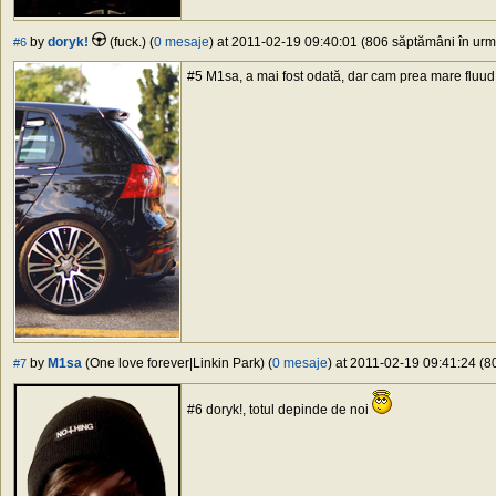
by
doryk!
(fuck.) (
0 mesaje
) at 2011-02-19 09:40:01 (806 săptămâni în urmă
#6
#5 M1sa, a mai fost odată, dar cam prea mare fluud 
by
M1sa
(One love forever|Linkin Park) (
0 mesaje
) at 2011-02-19 09:41:24 (8
#7
#6 doryk!, totul depinde de noi