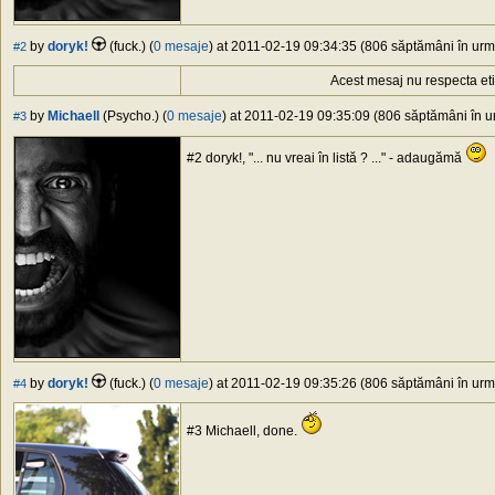
by
doryk!
(fuck.) (
0 mesaje
) at 2011-02-19 09:34:35 (806 săptămâni în urmă
#2
Acest mesaj nu respecta et
by
Michaell
(Psycho.) (
0 mesaje
) at 2011-02-19 09:35:09 (806 săptămâni în ur
#3
#2 doryk!, "... nu vreai în listă ? ..." - adaugămă
by
doryk!
(fuck.) (
0 mesaje
) at 2011-02-19 09:35:26 (806 săptămâni în urmă
#4
#3 Michaell, done.