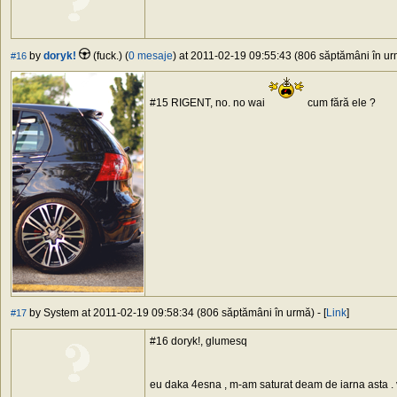
by
doryk!
(fuck.) (
0 mesaje
) at 2011-02-19 09:55:43 (806 săptămâni în urm
#16
#15 RIGENT, no. no wai
cum fără ele ?
by System at 2011-02-19 09:58:34 (806 săptămâni în urmă) - [
Link
]
#17
#16 doryk!, glumesq
eu daka 4esna , m-am saturat deam de iarna asta . vr