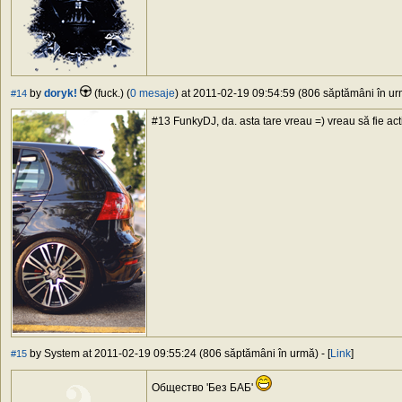
by
doryk!
(fuck.) (
0 mesaje
) at 2011-02-19 09:54:59 (806 săptămâni în urm
#14
#13 FunkyDJ, da. asta tare vreau =) vreau să fie activ
by System at 2011-02-19 09:55:24 (806 săptămâni în urmă) - [
Link
]
#15
Общество 'Без БАБ'