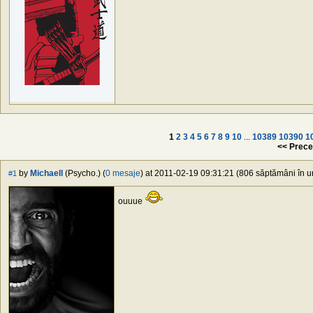
1
2
3
4
5
6
7
8
9
10
...
10389
10390
1
<< Prece
by
Michaell
(Psycho.) (
0 mesaje
) at 2011-02-19 09:31:21 (806 săptămâni în ur
#1
ouuue