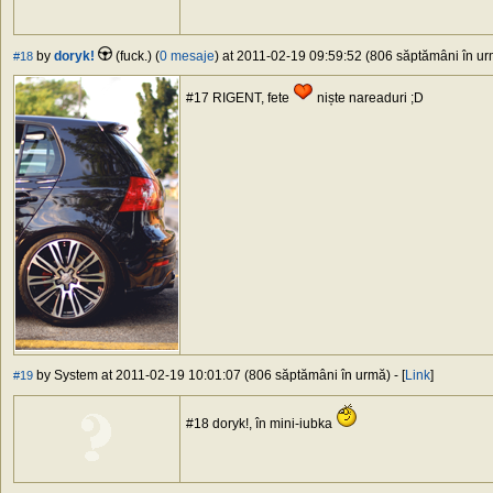
by
doryk!
(fuck.) (
0 mesaje
) at 2011-02-19 09:59:52 (806 săptămâni în urm
#18
#17 RIGENT, fete
niște nareaduri ;D
by System at 2011-02-19 10:01:07 (806 săptămâni în urmă) - [
Link
]
#19
#18 doryk!, în mini-iubka