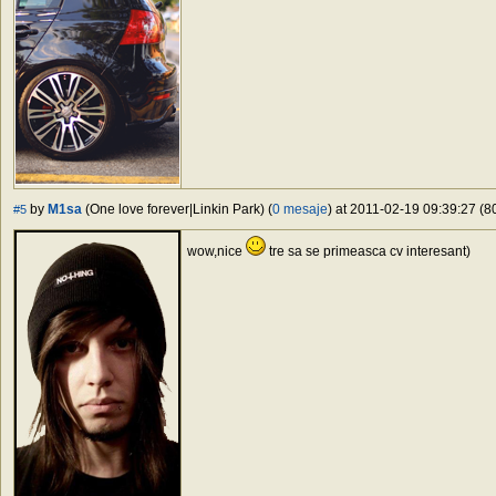
by
M1sa
(One love forever|Linkin Park) (
0 mesaje
) at 2011-02-19 09:39:27 (8
#5
wow,nice
tre sa se primeasca cv interesant)