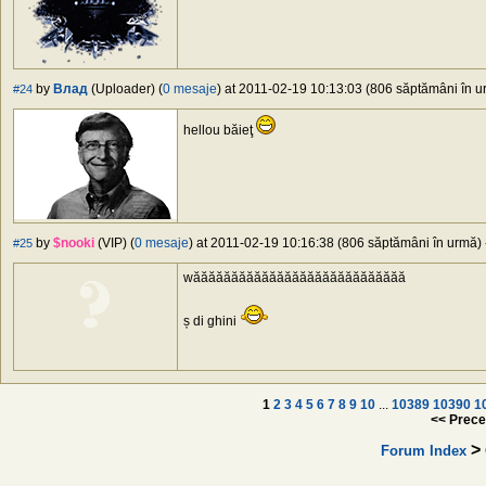
by
Влад
(Uploader) (
0 mesaje
) at 2011-02-19 10:13:03 (806 săptămâni în ur
#24
hellou băieţ
by
$nooki
(VIP) (
0 mesaje
) at 2011-02-19 10:16:38 (806 săptămâni în urmă) -
#25
wăăăăăăăăăăăăăăăăăăăăăăăăăăăă
ș di ghini
1
2
3
4
5
6
7
8
9
10
...
10389
10390
1
<< Prece
>
Forum Index