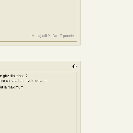
Mesaj util ?
Da
7
puncte
e ghz din trinsa ?
tare ca sa aiba nevoie de apa
 tot la maximum