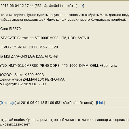
t 2016-06-04 12:17:44 (531 săptămâni în urmă) - [
Link
]
тела материка.Нужно купить новую,но не знаю что выбрать.Мать должна по
 нибудь аналог предыдущей.Ниже конфигурация моего Компа(мать погибла).
Core i5 3570k
" SEAGATE Barracuda ST1000DM003, 1Тб, HDD, SATA III .
EVO 2.5" SATAIII 120ГБ MZ-75E120
а MSI Z77A-G43 LGA 1155, ATX, Ret
YNIX HMT451U6MFR8C-PBN0 DDR3- 4Гб, 1600, DIMM, OEM, +8gb hynix
OCOOL Strike-X 600, 600В
ждения(кулер) ZALMAN 10X PERFORMA
5 Gigabyte GV-N670OC-2GD
(
0 mesaje
) at 2016-06-04 13:51:09 (531 săptămâni în urmă) - [
Link
]
 отдавай mariosik'у ее на ремонт, он всё чинит в отличии от лошар из сервисо
, новых давно нет.