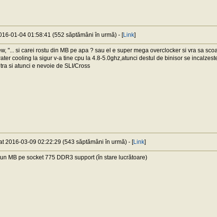
2016-01-04 01:58:41 (552 săptămâni în urmă) - [
Link
]
 "... si carei rostu din MB pe apa ? sau el e super mega overclocker si vra sa scoata 
ter cooling la sigur v-a tine cpu la 4.8-5.0ghz,atunci destul de binisor se incalzest
ultra si atunci e nevoie de SLI/Cross
 at 2016-03-09 02:22:29 (543 săptămâni în urmă) - [
Link
]
 un MB pe socket 775 DDR3 support (în stare lucrătoare)