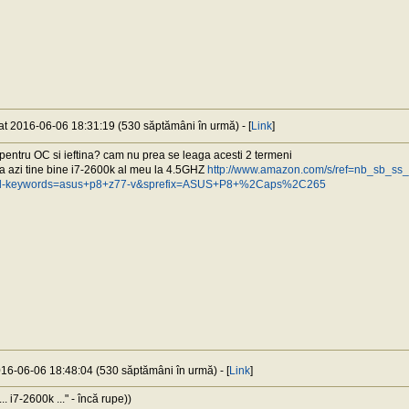
 at 2016-06-06 18:31:19 (530 săptămâni în urmă) - [
Link
]
pentru OC si ieftina? cam nu prea se leaga acesti 2 termeni
a azi tine bine i7-2600k al meu la 4.5GHZ
http://www.amazon.com/s/ref=nb_sb_ss
ld-keywords=asus+p8+z77-v&sprefix=ASUS+P8+%2Caps%2C265
016-06-06 18:48:04 (530 săptămâni în urmă) - [
Link
]
 i7-2600k ..." - încă rupe))