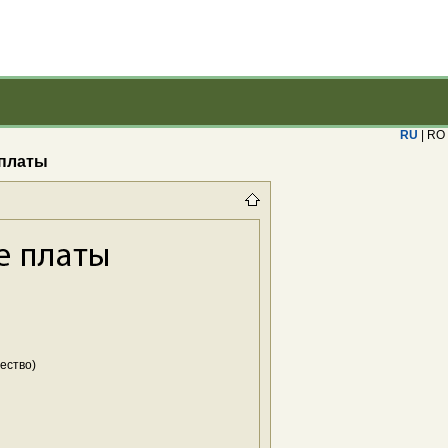
RU
| RO
 платы
чество)