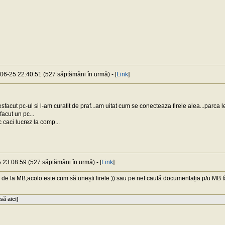
-06-25 22:40:51 (527 săptămâni în urmă) - [
Link
]
sfacut pc-ul si l-am curatit de praf...am uitat cum se conecteaza firele alea...parca
acut un pc...
c caci lucrez la comp...
 23:08:59 (527 săptămâni în urmă) - [
Link
]
 de la MB,acolo este cum să unești firele )) sau pe net caută documentația p/u MB tău
ă aici)