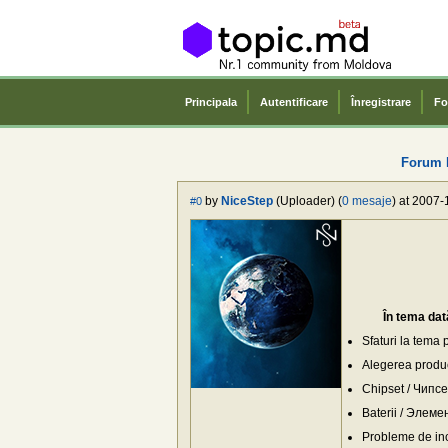
Principala
Autentificare
Înregistrare
Fo
Forum 
by
NiceStep
(Uploader) (
0 mesaje
) at 2007-
#0
În tema dată d
Sfaturi la tema
Alegerea produc
Chipset / Чипс
Baterii / Элем
Probleme de in