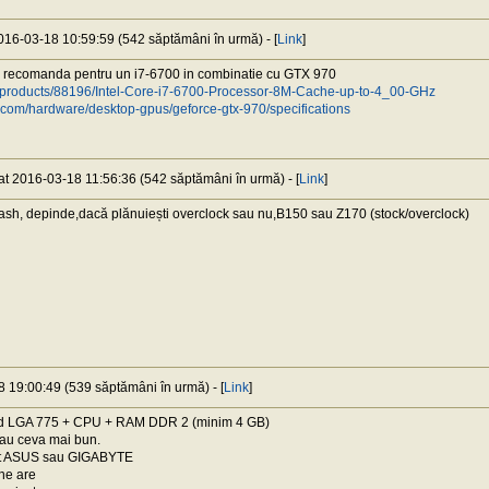
2016-03-18 10:59:59 (542 săptămâni în urmă) - [
Link
]
i recomanda pentru un i7-6700 in combinatie cu GTX 970
com/products/88196/Intel-Core-i7-6700-Processor-8M-Cache-up-to-4_00-GHz
.com/hardware/desktop-gpus/geforce-gtx-970/specifications
 at 2016-03-18 11:56:36 (542 săptămâni în urmă) - [
Link
]
sh, depinde,dacă plănuiești overclock sau nu,B150 sau Z170 (stock/overclock)
8 19:00:49 (539 săptămâni în urmă) - [
Link
]
 LGA 775 + CPU + RAM DDR 2 (minim 4 GB)
au ceva mai bun.
it ASUS sau GIGABYTE
ne are