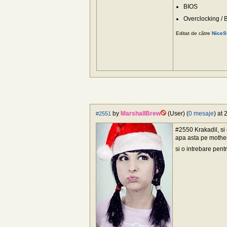
BIOS
Overclocking /
Editat de către
NiceS
by
MarshallBrew
(User) (
0 mesaje
) at
#2551
#2550 Krakadil, si 
apa asta pe mother
si o intrebare pent