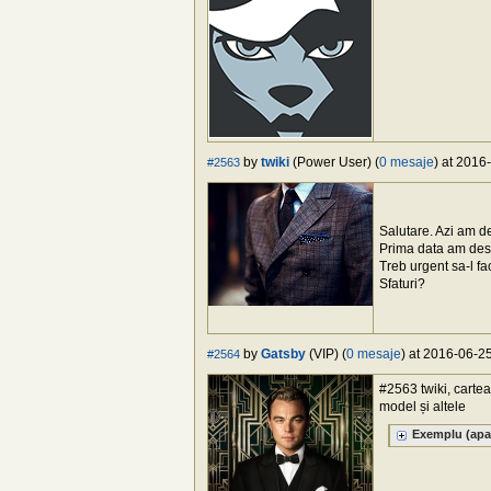
by
twiki
(Power User) (
0 mesaje
) at 2016
#2563
Salutare. Azi am de
Prima data am desf
Treb urgent sa-l fa
Sfaturi?
by
Gatsby
(VIP) (
0 mesaje
) at 2016-06-25
#2564
#2563 twiki, cartea
model și altele
Exemplu (apas