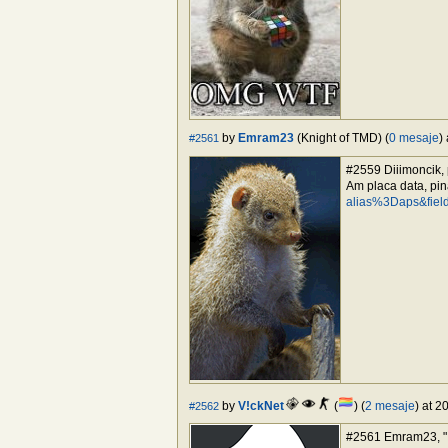
by
Emram23
(Knight of TMD) (
0 mesaje
)
#2561
#2559 Diiimoncik, 
Am placa data, pin
alias%3Daps&fie
by
V!ckNet
(
) (
2 mesaje
) at 2
#2562
#2561 Emram23, "...