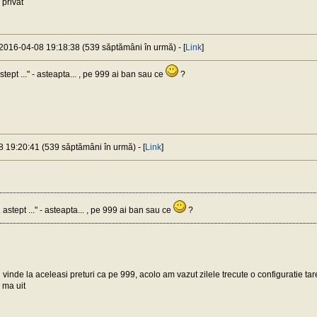
 privat
 2016-04-08 19:18:38 (539 săptămâni în urmă) - [
Link
]
tept ..." - asteapta... , pe 999 ai ban sau ce
?
8 19:20:41 (539 săptămâni în urmă) - [
Link
]
 astept ..." - asteapta... , pe 999 ai ban sau ce
?
 vinde la aceleasi preturi ca pe 999, acolo am vazut zilele trecute o configuratie ta
 ma uit