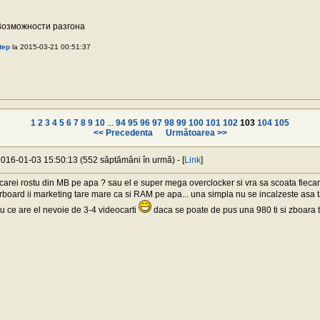
 Bозможности разгона
tep
la 2015-03-21 00:51:37
1
2
3
4
5
6
7
8
9
10
...
94
95
96
97
98
99
100
101
102
103
104
105
<< Precedenta
Următoarea >>
 2016-01-03 15:50:13 (552 săptămâni în urmă) - [
Link
]
carei rostu din MB pe apa ? sau el e super mega overclocker si vra sa scoata fiecar
board ii marketing tare mare ca si RAM pe apa... una simpla nu se incalzeste asa 
ru ce are el nevoie de 3-4 videocarti
daca se poate de pus una 980 ti si zboara