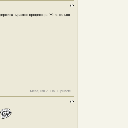
ддерживать разгон процессора.Желательно
Mesaj util ?
Da
0
puncte
в