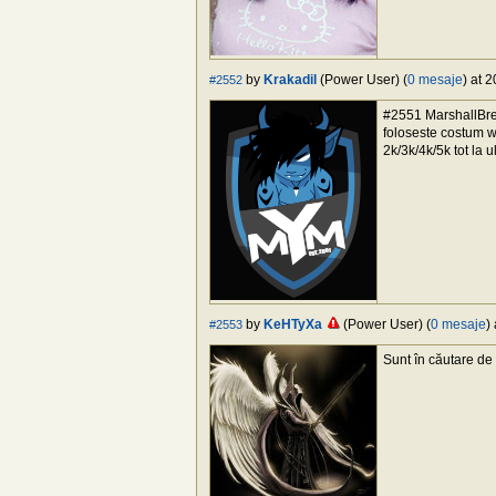
by
Krakadil
(Power User) (
0 mesaje
) at 
#2552
#2551 MarshallBrew,
foloseste costum wa
2k/3k/4k/5k tot la 
by
KeHTyXa
(Power User) (
0 mesaje
)
#2553
Sunt în căutare de