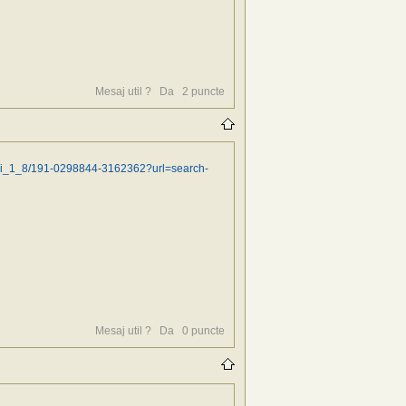
Mesaj util ?
Da
2
puncte
_i_1_8/191-0298844-3162362?url=search-
Mesaj util ?
Da
0
puncte