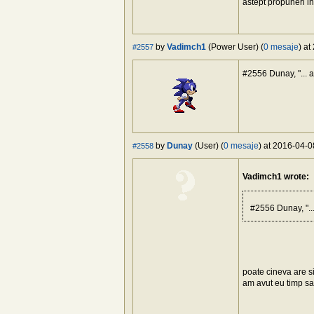
astept propuneri in
by
Vadimch1
(Power User) (
0 mesaje
) at
#2557
#2556 Dunay, "... as
by
Dunay
(User) (
0 mesaje
) at 2016-04-0
#2558
Vadimch1 wrote:
#2556 Dunay, "...
poate cineva are si
am avut eu timp sa