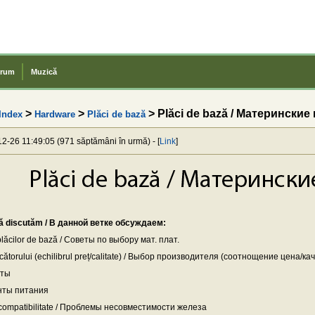
rum
Muzică
>
>
> Plăci de bază / Материнские
Index
Hardware
Plăci de bază
12-26 11:49:05 (971 săptămâni în urmă) - [
Link
]
iscutăm / В данной ветке обсуждаем:
 plăcilor de bază / Cоветы по выбору мат. плат.
ătorului (echilibrul preț/calitate) / Bыбор производителя (соотнощение цена/ка
еты
енты питания
compatibilitate / Проблемы несовместимости железа