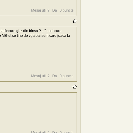
Mesaj util ?
Da
0
puncte
fiecare ghz din trinsa ? ..." - cel care
e MB-ul,ce tine de vga pai sunt care joaca la
Mesaj util ?
Da
0
puncte
Mesaj util ?
Da
0
puncte