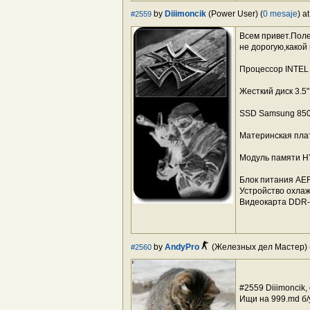
by
Diiimoncik
(Power User) (
0 mesaje
) a
#2559
Всем привет.Поле
не дорогую,какой
Процессор INTEL 
Жесткий диск 3.5
SSD Samsung 850 
Материнская плат
Модуль памяти H
Блок питания AER
Устройство охла
Видеокарта DDR-
by
AndyPro
(Железных дел Мастер) 
#2560
#2559 Diiimoncik,
Ищи на 999.md б/у