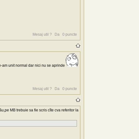
Mesaj util ?
Da
0
puncte
 le-am unit normal dar nici nu se aprinde
Mesaj util ?
Da
0
puncte
,pe MB trebuie sa fie scris cîte cva referitor la