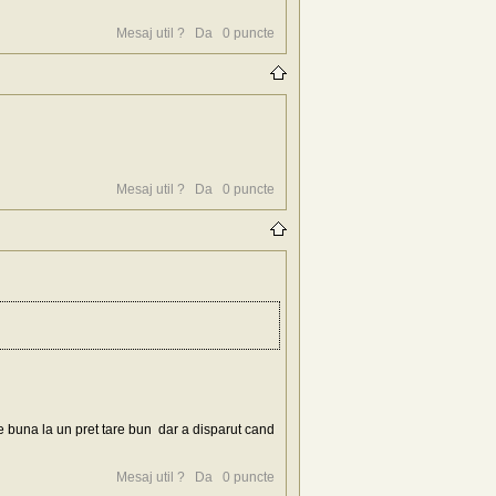
Mesaj util ?
Da
0
puncte
Mesaj util ?
Da
0
puncte
re buna la un pret tare bun dar a disparut cand
Mesaj util ?
Da
0
puncte