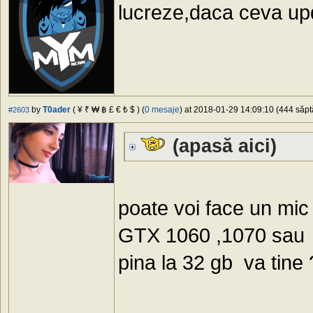
lucreze,daca ceva upd
by
T0ader
( ¥ ₹ ₩ ฿ £ € ₺ $ ) (
0 mesaje
) at 2018-01-29 14:09:10 (444 săpt
#2603
(apasă aici)
poate voi face un mi
GTX 1060 ,1070 sau 
pina la 32 gb va tine 