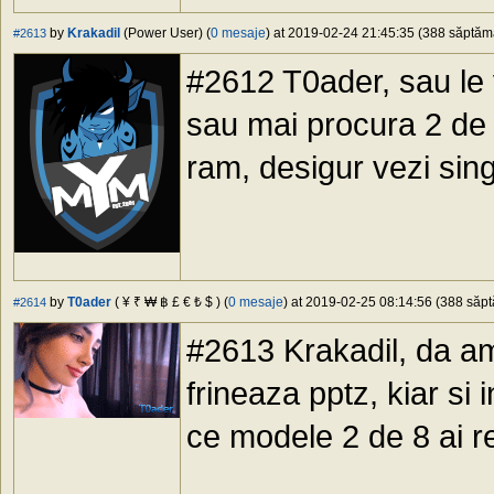
by
Krakadil
(Power User) (
0 mesaje
) at 2019-02-24 21:45:35 (388 săptămâ
#2613
#2612 T0ader, sau le 
sau mai procura 2 de 
ram, desigur vezi sin
by
T0ader
( ¥ ₹ ₩ ฿ £ € ₺ $ ) (
0 mesaje
) at 2019-02-25 08:14:56 (388 săpt
#2614
#2613 Krakadil, da am
frineaza pptz, kiar si
ce modele 2 de 8 ai