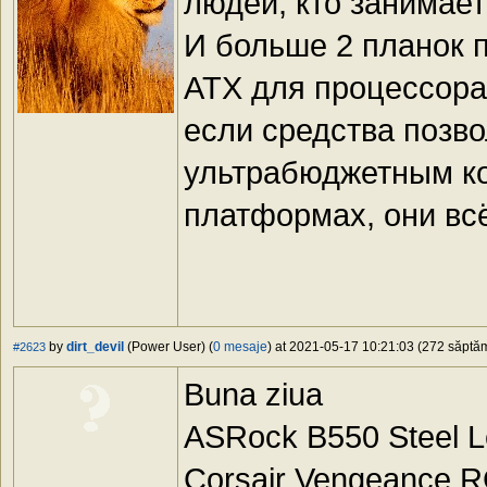
людей, кто занимае
И больше 2 планок п
ATX для процессора 
если средства позво
ультрабюджетным к
платформах, они вс
by
dirt_devil
(Power User) (
0 mesaje
) at 2021-05-17 10:21:03 (272 săptăm
#2623
Buna ziua
ASRock B550 Steel L
Corsair Vengeance 