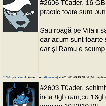
#2606 T0ader, 16 GB 
practic toate sunt bune
Sau roagă pe Vitalii 
dar acum sunt foarte 
dar și Ramu e scump 
by
Krakadil
(Power User) (
0 mesaje
) at 2018-01-29 19:48:54 (444 săptămâ
#2608
#2603 T0ader, schimb
inca 8gb ram,cu 16gb