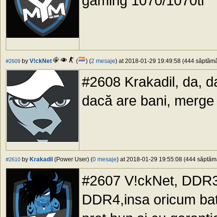
gaming 1070/1070ti
by
V!ckNet
(
) (
2 mesaje
) at 2018-01-29 19:49:58 (444 săptămân
#2609
#2608 Krakadil, da, da
dacă are bani, merge 
by
Krakadil
(Power User) (
0 mesaje
) at 2018-01-29 19:55:08 (444 săptămâ
#2610
#2607 V!ckNet, DDR3 
DDR4,insa oricum bate