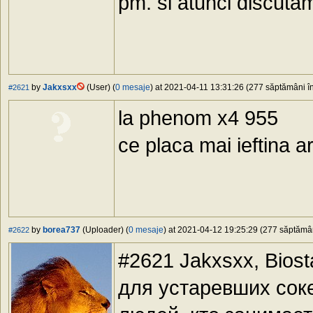
pm. si atunci discuta
by
Jakxsxx
(User) (
0 mesaje
) at 2021-04-11 13:31:26 (277 săptămâni în
#2621
la phenom x4 955
ce placa mai ieftina 
by
borea737
(Uploader) (
0 mesaje
) at 2021-04-12 19:25:29 (277 săptămâni
#2622
#2621 Jakxsxx, Bios
для устаревших соке