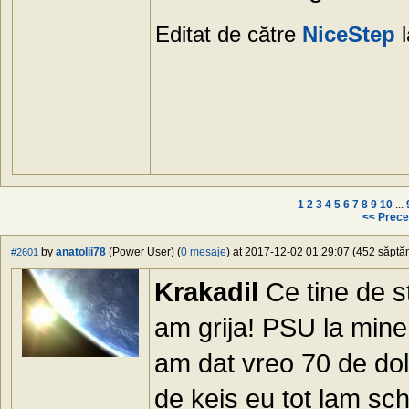
Editat de către
NiceStep
l
1
2
3
4
5
6
7
8
9
10
...
<< Prece
by
anatolii78
(Power User) (
0 mesaje
) at 2017-12-02 01:29:07 (452 săptăm
#2601
Krakadil
Ce tine de s
am grija! PSU la mine 
am dat vreo 70 de dola
de keis eu tot lam s