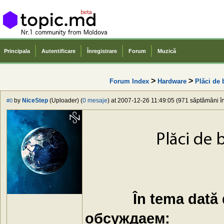
Principala
Autentificare
Înregistrare
Forum
Muzică
>
>
Forum Index
Hardware
Plăci de 
by
NiceStep
(Uploader) (
0 mesaje
) at 2007-12-26 11:49:05 (971 săptămâni în
#0
În tema dată dis
обсуждаем: