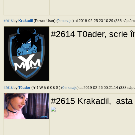
by
Krakadil
(Power User) (
0 mesaje
) at 2019-02-25 23:10:29 (388 săptămâ
#2615
#2614 T0ader, scrie în
by
T0ader
( ¥ ₹ ₩ ฿ £ € ₺ $ ) (
0 mesaje
) at 2019-02-26 00:21:14 (388 săpt
#2616
#2615 Krakadil, asta