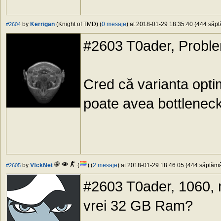
by
Kerrigan
(Knight of TMD) (
0 mesaje
) at 2018-01-29 18:35:40 (444 săptă
#2604
#2603 T0ader, Proble
Cred că varianta optim
poate avea bottleneck
by
V!ckNet
(
) (
2 mesaje
) at 2018-01-29 18:46:05 (444 săptămân
#2605
#2603 T0ader, 1060, 
vrei 32 GB Ram?