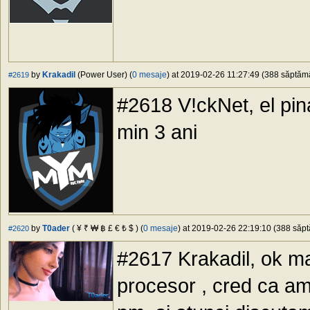
by
Krakadil
(Power User) (
0 mesaje
) at 2019-02-26 11:27:49 (388 săptămân
#2619
#2618 V!ckNet, el pina
min 3 ani
by
T0ader
( ¥ ₹ ₩ ฿ £ € ₺ $ ) (
0 mesaje
) at 2019-02-26 22:19:10 (388 săpt
#2620
#2617 Krakadil, ok ma 
procesor , cred ca a