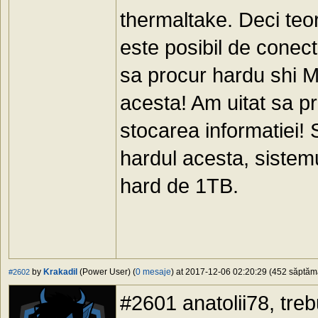
thermaltake. Deci te
este posibil de conec
sa procur hardu shi 
acesta! Am uitat sa pr
stocarea informatiei! 
hardul acesta, sistemu
hard de 1TB.
by
Krakadil
(Power User) (
0 mesaje
) at 2017-12-06 02:20:29 (452 săptămâ
#2602
#2601 anatolii78, tre