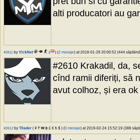
pret bun si cu garanti
alti producatori au ga
by
V!ckNet
(
) (
2 mesaje
) at 2018-01-29 20:00:52 (444 săptămân
#2611
#2610 Krakadil, da, s
cînd ramii diferiți, s
avut colhoz, și era ok 
by
T0ader
( ¥ ₹ ₩ ฿ £ € ₺ $ ) (
0 mesaje
) at 2019-02-24 15:52:19 (388 săpt
#2612