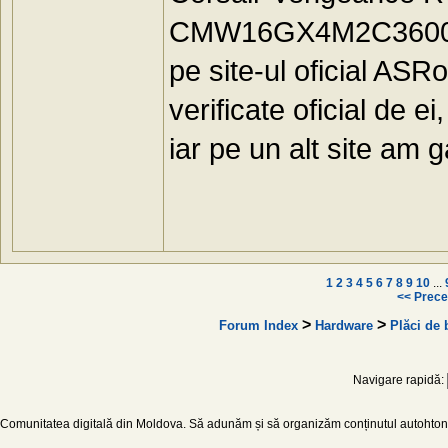
CMW16GX4M2C360
pe site-ul oficial ASR
verificate oficial de e
iar pe un alt site am 
1
2
3
4
5
6
7
8
9
10
...
<< Prece
>
>
Forum Index
Hardware
Plăci de 
Navigare rapidă:
Comunitatea digitală din Moldova. Să adunăm și să organizăm conținutul autohton d