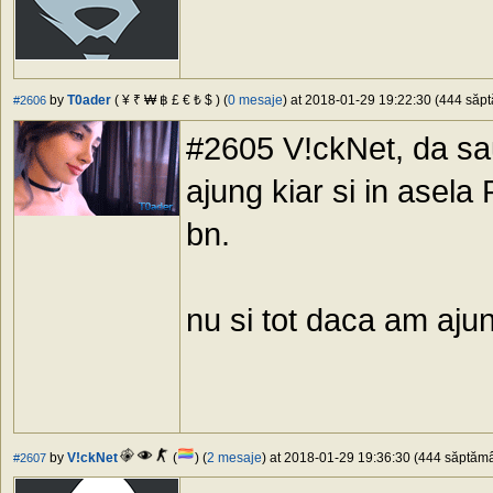
by
T0ader
( ¥ ₹ ₩ ฿ £ € ₺ $ ) (
0 mesaje
) at 2018-01-29 19:22:30 (444 săpt
#2606
#2605 V!ckNet, da sa
ajung kiar si in ase
bn.
nu si tot daca am aju
by
V!ckNet
(
) (
2 mesaje
) at 2018-01-29 19:36:30 (444 săptămân
#2607