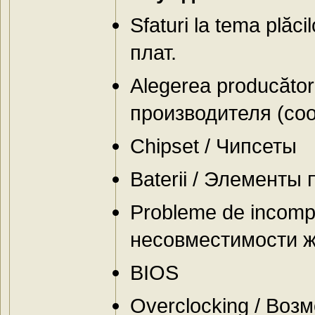
Sfaturi la tema plăc
плат.
Alegerea producătorul
производителя (со
Chipset / Чипсеты
Baterii / Элементы
Probleme de incompa
несовместимости 
BIOS
Overclocking / Bоз