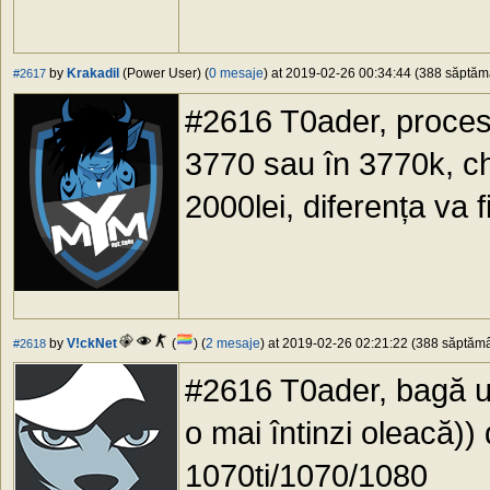
by
Krakadil
(Power User) (
0 mesaje
) at 2019-02-26 00:34:44 (388 săptămâ
#2617
#2616 T0ader, proceso
3770 sau în 3770k, c
2000lei, diferența va 
by
V!ckNet
(
) (
2 mesaje
) at 2019-02-26 02:21:22 (388 săptămân
#2618
#2616 T0ader, bagă un
o mai întinzi oleacă)) 
1070ti/1070/1080