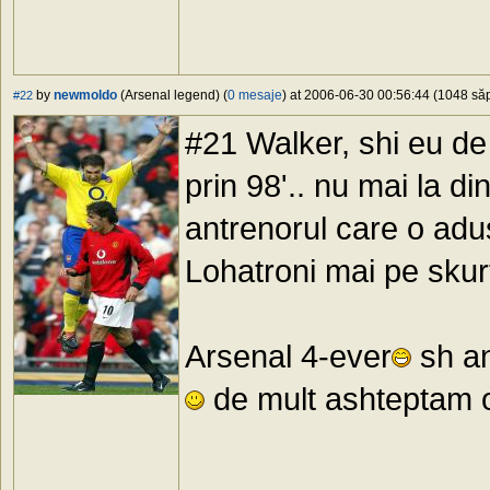
by
newmoldo
(Arsenal legend) (
0 mesaje
) at 2006-06-30 00:56:44 (1048 săp
#22
#21 Walker, shi eu de 
prin 98'.. nu mai la di
antrenorul care o adus
Lohatroni mai pe skur
Arsenal 4-ever
sh an
de mult ashteptam o