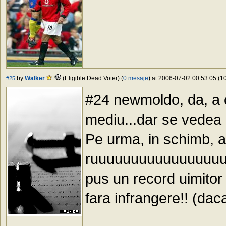
by
Walker
(Eligible Dead Voter) (
0 mesaje
) at 2006-07-02 00:53:05 (10
#25
#24 newmoldo, da, a c
mediu...dar se vedea l
Pe urma, in schimb, 
ruuuuuuuuuuuuuuuu
pus un record uimitor
fara infrangere!! (da