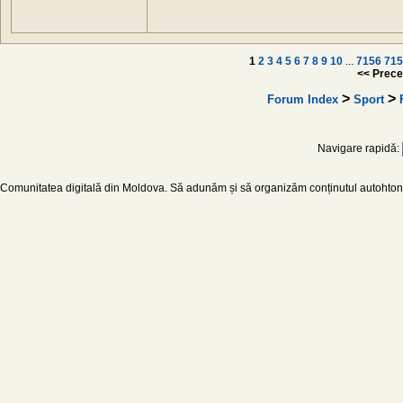
1
2
3
4
5
6
7
8
9
10
...
7156
715
<< Prece
>
>
Forum Index
Sport
Navigare rapidă:
Comunitatea digitală din Moldova. Să adunăm și să organizăm conținutul autohton d