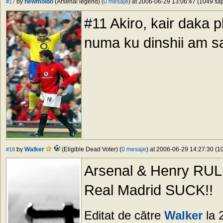
by
newmoldo
(Arsenal legend) (
0 mesaje
) at 2006-06-29 13:06:47 (1049 săp
#17
#11 Akiro, kair daka pl
numa ku dinshii am sa
by
Walker
(Eligible Dead Voter) (
0 mesaje
) at 2006-06-29 14:27:30 (10
#18
Arsenal & Henry RUL
Real Madrid SUCK!!
Editat de către
Walker
la 