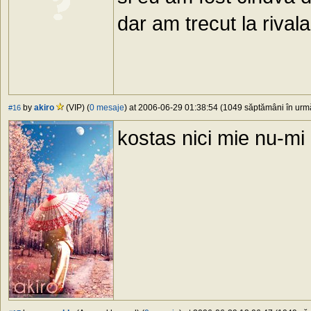
dar am trecut la rivala
by
akiro
(VIP) (
0 mesaje
) at 2006-06-29 01:38:54 (1049 săptămâni în urmă
#16
kostas nici mie nu-mi