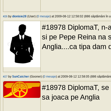
by
dionisie28
(User) (
0 mesaje
) at 2009-08-12 12:58:02 (886 săptămâni în ur
#26
#18978 DiplomaT, n-ai
si pe Pepe Reina na sa
Anglia....ca tipa dam d
by
SunCatcher
(Gooner) (
0 mesaje
) at 2009-08-12 12:58:05 (886 săptămâni 
#27
#18978 DiplomaT, se 
sa joaca pe Anglia