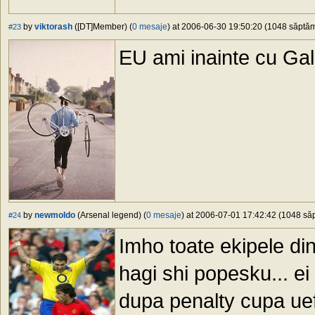
by
viktorash
([DT]Member) (
0 mesaje
) at 2006-06-30 19:50:20 (1048 săptămâ
#23
EU ami inainte cu Ga
by
newmoldo
(Arsenal legend) (
0 mesaje
) at 2006-07-01 17:42:42 (1048 săp
#24
Imho toate ekipele di
hagi shi popesku... ei 
dupa penalty cupa ue