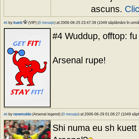
ascuns.
Cli
by
kuett
(VIP) (
0 mesaje
) at 2006-06-25 23:47:39 (1049 săptămâni în urmă)
#5
#4 Wuddup, offtop: fu
Arsenal rupe!
by
newmoldo
(Arsenal legend) (
0 mesaje
) at 2006-06-29 01:06:27 (1049 săpt
#6
Shi numa eu sh kuett p