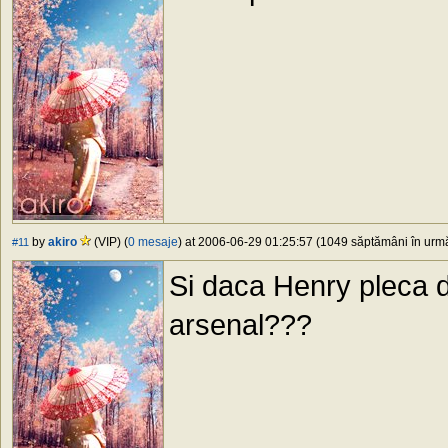
by
akiro
(VIP) (
0 mesaje
) at 2006-06-29 01:25:57 (1049 săptămâni în urmă)
#11
Si daca Henry pleca de
arsenal???