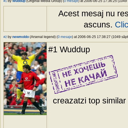
by
Wuddup
(Original Media Group) (
0 mesaje
) at 2006-06-25 17:36:25 (1049 
#1
Acest mesaj nu res
ascuns.
Cli
by
newmoldo
(Arsenal legend) (
0 mesaje
) at 2006-06-25 17:38:27 (1049 săpt
#2
#1 Wuddup
creazatzi top similar 