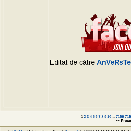
Editat de către
AnVeRsT
1
2
3
4
5
6
7
8
9
10
...
7156
715
<< Prece