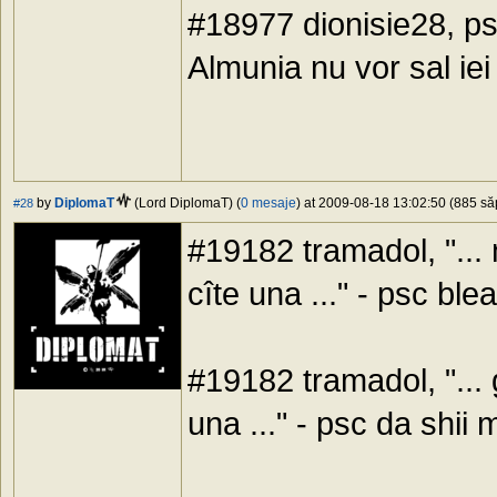
#18977 dionisie28, ps
Almunia nu vor sal iei
by
DiplomaT
(Lord DiplomaT) (
0 mesaje
) at 2009-08-18 13:02:50 (885 săp
#28
#19182 tramadol, "... 
cîte una ..." - psc ble
#19182 tramadol, "... 
una ..." - psc da shii 