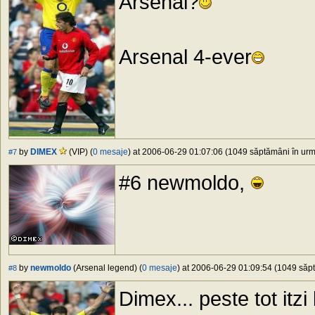
Arsenal?
Arsenal 4-ever
by
DIMEX
(VIP) (
0 mesaje
) at 2006-06-29 01:07:06 (1049 săptămâni în urmă
#7
#6 newmoldo,
by
newmoldo
(Arsenal legend) (
0 mesaje
) at 2006-06-29 01:09:54 (1049 săpt
#8
Dimex... peste tot itzi