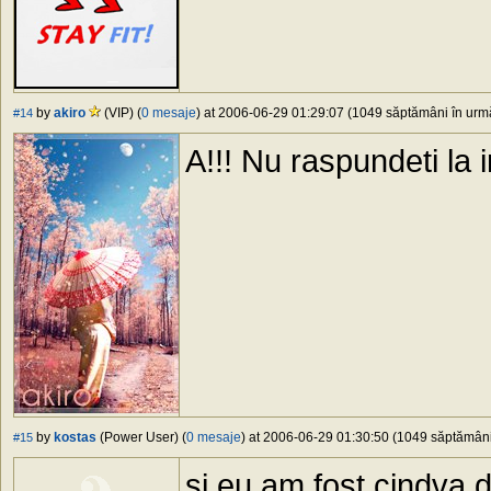
by
akiro
(VIP) (
0 mesaje
) at 2006-06-29 01:29:07 (1049 săptămâni în urmă
#14
A!!! Nu raspundeti la 
by
kostas
(Power User) (
0 mesaje
) at 2006-06-29 01:30:50 (1049 săptămâni 
#15
si eu am fost cindva 