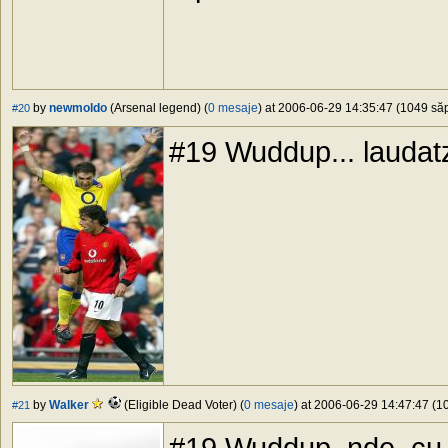
by
newmoldo
(Arsenal legend) (
0 mesaje
) at 2006-06-29 14:35:47 (1049 săp
#20
#19 Wuddup... laudatzi
by
Walker
(Eligible Dead Voter) (
0 mesaje
) at 2006-06-29 14:47:47 (10
#21
#19 Wuddup, nde, cu 