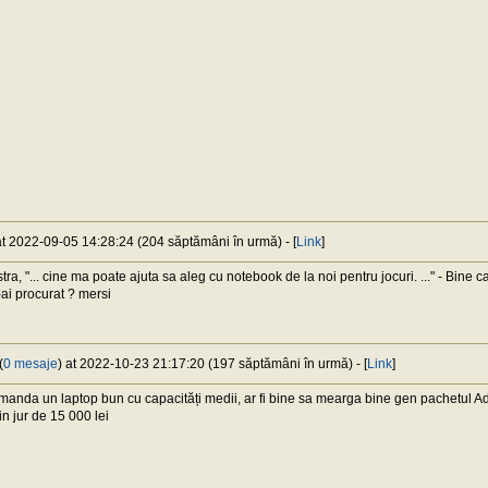
at 2022-09-05 14:28:24 (204 săptămâni în urmă) - [
Link
]
a, "... cine ma poate ajuta sa aleg cu notebook de la noi pentru jocuri. ..." - Bine 
l-ai procurat ? mersi
(
0 mesaje
) at 2022-10-23 21:17:20 (197 săptămâni în urmă) - [
Link
]
anda un laptop bun cu capacități medii, ar fi bine sa mearga bine gen pachetul Adob
 in jur de 15 000 lei