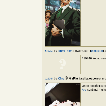
by
jonny_key
(Power User) (
0 mesaje
) 
#19753
#19746 frecautsan,
by
K!ng
(
Fiat justitia, et pereat 
#19754
Unde pot găsi sup
Aici
sunt mai mult