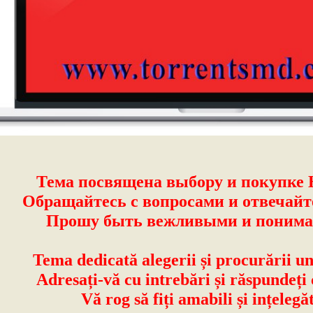
Тема посвящена выбору и покупке 
Обращайтесь с вопросами и отвечайт
Прошу быть вежливыми и поним
Tema dedicată alegerii și procurării u
Adresați-vă cu intrebări și răspundeți 
Vă rog să fiți amabili și ințelegăt