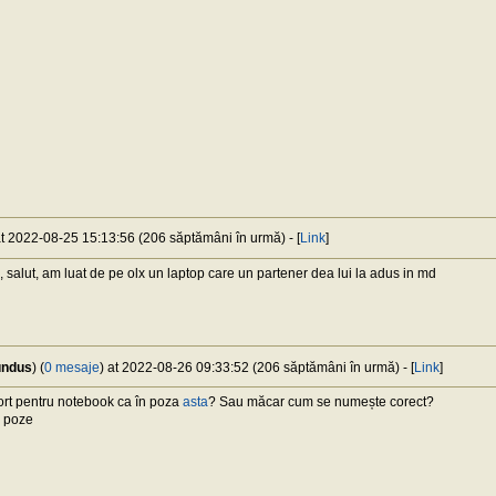
at 2022-08-25 15:13:56 (206 săptămâni în urmă) - [
Link
]
 salut, am luat de pe olx un laptop care un partener dea lui la adus in md
mundus
) (
0 mesaje
) at 2022-08-26 09:33:52 (206 săptămâni în urmă) - [
Link
]
ort pentru notebook ca în poza
asta
? Sau măcar cum se numește corect?
e poze