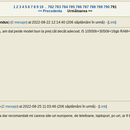
1
2
3
4
5
6
7
8
9
10
...
782
783
784
785
786
787
788
789
790
791
<< Precedenta
Următoarea >>
mundus
) (
0 mesaje
) at 2022-08-22 12:14:40 (206 săptămâni în urmă) - [
Link
]
, am dat peste model bun la preț cât decât adecvat. i5 10500h+3050ti+16gb RA
 (
2 mesaje
) at 2022-08-25 11:03:48 (206 săptămâni în urmă) - [
Link
]
a dar recomandati-mi careva site-uri europene, de telefoane, laptopuri, pc-uri, ar fi