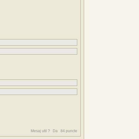
Mesaj util ?
Da
84
puncte