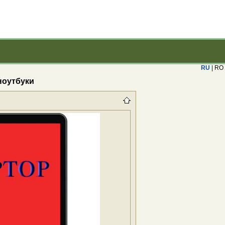
RU
| RO
ноутбуки