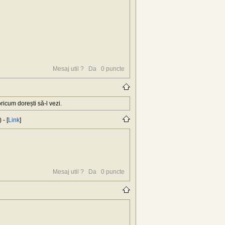
Mesaj util ?
Da
0
puncte
icum dorești să-l vezi.
- [
Link
]
Mesaj util ?
Da
0
puncte