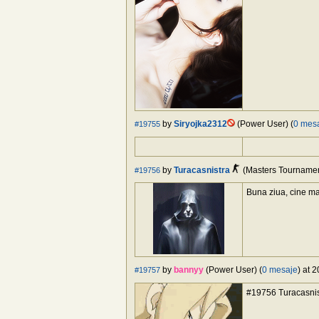
by
Siryojka2312
(Power User) (
0 mes
#19755
by
Turacasnistra
(Masters Tourname
#19756
Buna ziua, cine ma 
by
bannyy
(Power User) (
0 mesaje
) at 
#19757
#19756 Turacasnist