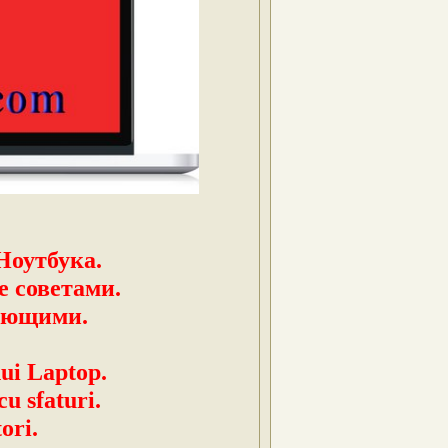
Ноутбука.
е советами.
ающими.
nui Laptop.
cu sfaturi.
ori.