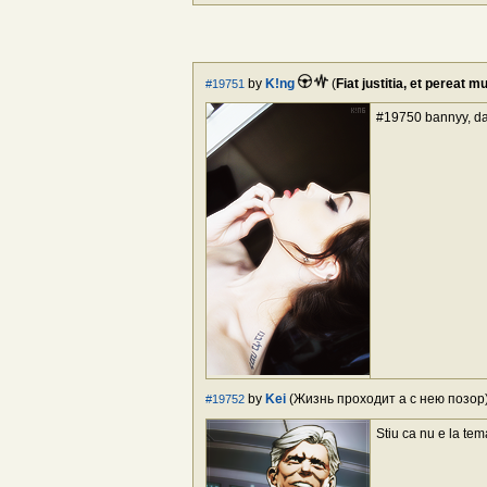
by
K!ng
(
Fiat justitia, et pereat 
#19751
#19750 bannyy, da
by
Kei
(Жизнь проходит а с нею позор)
#19752
Stiu ca nu e la tem