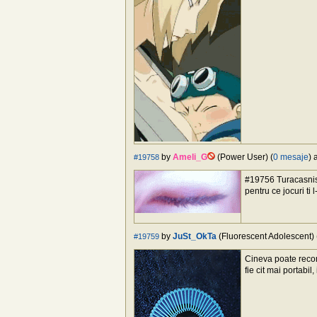
by
Ameli_G
(Power User) (
0 mesaje
) 
#19758
#19756 Turacasnistr
pentru ce jocuri ti 
by
JuSt_OkTa
(Fluorescent Adolescent) 
#19759
Cineva poate recom
fie cit mai portabil,