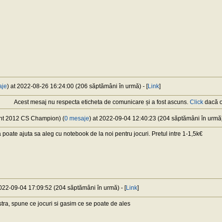
aje
) at 2022-08-26 16:24:00 (206 săptămâni în urmă) - [
Link
]
Acest mesaj nu respecta eticheta de comunicare și a fost ascuns.
Click
dacă or
nt 2012 CS Champion) (
0 mesaje
) at 2022-09-04 12:40:23 (204 săptămâni în urmă) 
poate ajuta sa aleg cu notebook de la noi pentru jocuri. Pretul intre 1-1,5k€
2022-09-04 17:09:52 (204 săptămâni în urmă) - [
Link
]
ra, spune ce jocuri si gasim ce se poate de ales