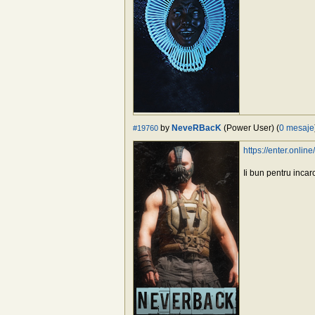
by
NeveRBacK
(Power User) (
0 mesaje
#19760
https://enter.onl
Ii bun pentru inca