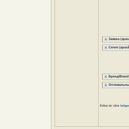
Заявка (apasă
Cerere (apasă
Бренд/Brand 
Оптимальные 
Editat de către
bolga