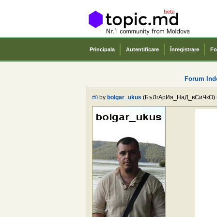
Principala
Autentificare
Înregistrare
Fo
Forum Ind
by
bolgar_ukus
(БъЛгАрИя_НаД_вСиЧкО) 
#0