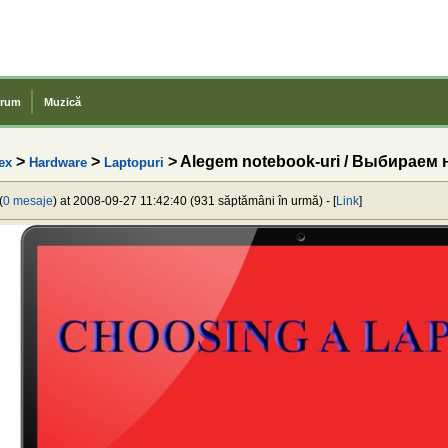
rum
Muzică
>
>
> Alegem notebook-uri / Выбираем 
ex
Hardware
Laptopuri
(
0 mesaje
) at 2008-09-27 11:42:40 (931 săptămâni în urmă) - [
Link
]