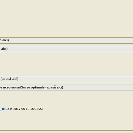
 aici)
 aici)
(apasă aici)
источники/Surse optimale (apasă aici)
r_ukus
la 2017-05-10 15:23:23