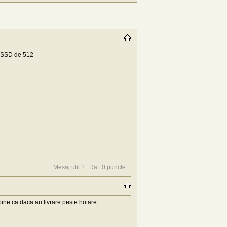
M+SSD de 512
Mesaj util ?
Da
0
puncte
 bine ca daca au livrare peste hotare.