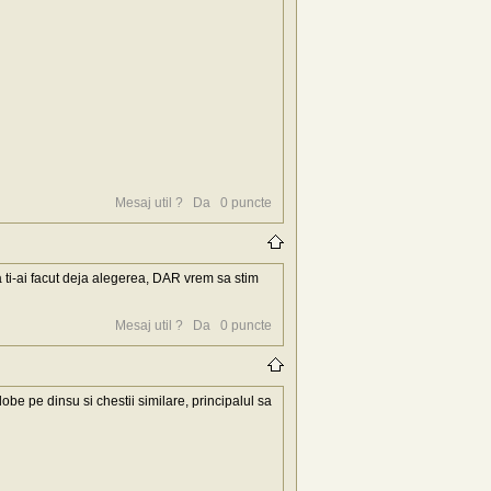
Mesaj util ?
Da
0
puncte
ca ti-ai facut deja alegerea, DAR vrem sa stim
Mesaj util ?
Da
0
puncte
e pe dinsu si chestii similare, principalul sa