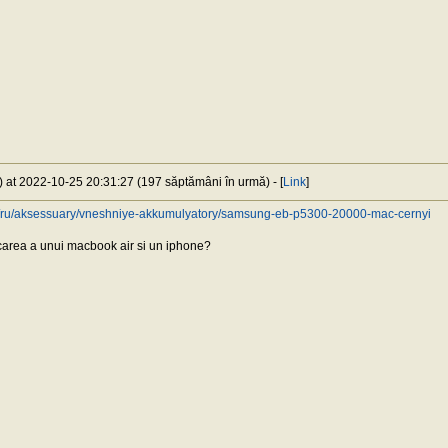
) at 2022-10-25 20:31:27 (197 săptămâni în urmă) - [
Link
]
ine/ru/aksessuary/vneshniye-akkumulyatory/samsung-eb-p5300-20000-mac-cernyi
rcarea a unui macbook air si un iphone?