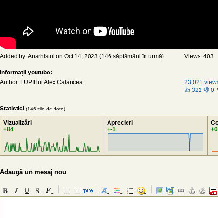
Added by: Anarhistul on Oct 14, 2023 (146 săptămâni în urmă)
Views: 403
Informații youtube:
Author: LUPII lui Alex Calancea
23,021 view
👍 322 👎 0
Statistici
(146 zile de date)
Vizualizări
Aprecieri
Co
+84
+-1
+0
Adaugă un mesaj nou