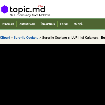
Principala
Autentificare
Înregistrare
Forum
Muzică
Clipuri
>
Surorile Osoianu
> Surorile Osoianu și LUPII lui Calancea - B