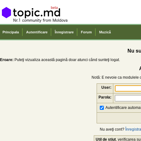
Principala
Autentificare
Înregistrare
Forum
Muzică
Nu sun
Eroare:
Puteţi vizualiza această pagină doar atunci când sunteţi logat.
Notă: E nevoie ca modulele co
User:
Parola:
Autentificare automat
Nu aveţi cont?
Înregistra
Util de știut
, verificarea 