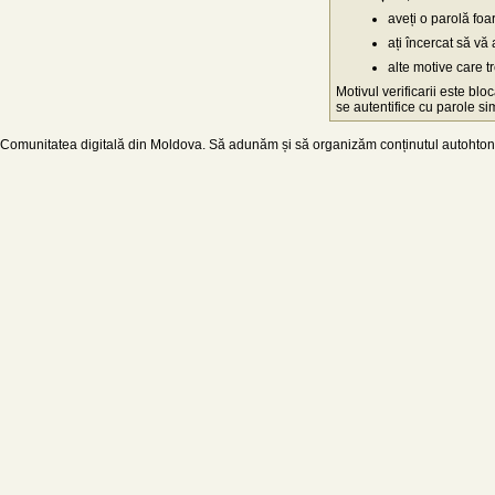
aveți o parolă fo
ați încercat să vă 
alte motive care t
Motivul verificarii este blo
se autentifice cu parole simp
Comunitatea digitală din Moldova. Să adunăm și să organizăm conținutul autohton d