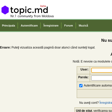
Principala
Autentificare
Înregistrare
Forum
Muzică
Nu sun
Eroare:
Puteţi vizualiza această pagină doar atunci când sunteţi logat.
Notă: E nevoie ca modulele co
User:
Parola:
Autentificare automat
Nu aveţi cont?
Înregistra
Util de știut
, verificarea 