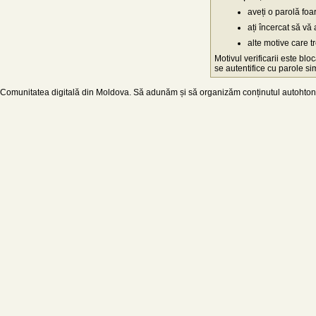
aveți o parolă fo
ați încercat să vă 
alte motive care t
Motivul verificarii este blo
se autentifice cu parole simp
Comunitatea digitală din Moldova. Să adunăm și să organizăm conținutul autohton d