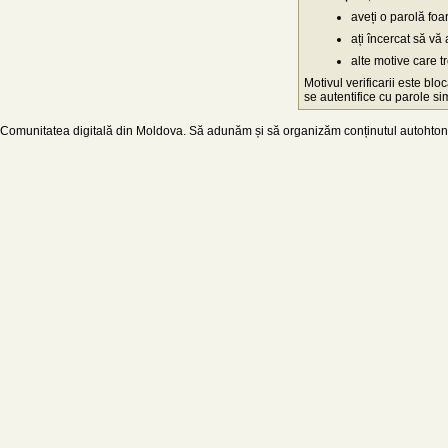
aveți o parolă fo
ați încercat să vă 
alte motive care t
Motivul verificarii este blo
se autentifice cu parole simp
Comunitatea digitală din Moldova. Să adunăm și să organizăm conținutul autohton d