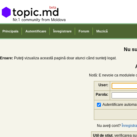
Principala
Autentificare
Înregistrare
Forum
Muzică
Nu sun
Eroare:
Puteţi vizualiza această pagină doar atunci când sunteţi logat.
Notă: E nevoie ca modulele co
User:
Parola:
Autentificare automat
Nu aveţi cont?
Înregistra
Util de știut
, verificarea 