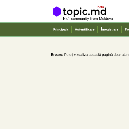
Principala
Autentificare
Înregistrare
Fo
Eroare:
Puteţi vizualiza această pagină doar atunc