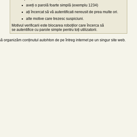
aveți o parolă foarte simplă (exemplu 1234)
ați încercat să vă autentificati nereusit de prea multe ori.
alte motive care trezesc suspiciuni.
Motivul verificarii este blocarea roboților care încerca să
se autentifice cu parole simple pentru toți utilizatorii.
 organizăm conținutul autohton de pe întreg internet pe un singur site web.