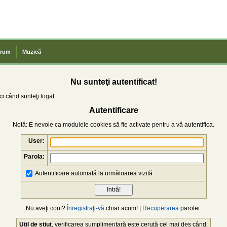
rum
Muzică
Nu sunteţi autentificat!
i când sunteţi logat.
Autentificare
Notă: E nevoie ca modulele cookies să fie activate pentru a vă autentifica.
User:
Parola:
Autentificare automată la următoarea vizită
Nu aveţi cont?
Înregistraţi-vă
chiar acum! |
Recuperarea
parolei.
Util de știut
, verificarea sumplimentară este cerută cel mai des când: