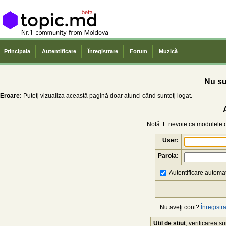
Principala
Autentificare
Înregistrare
Forum
Muzică
Nu sun
Eroare:
Puteţi vizualiza această pagină doar atunci când sunteţi logat.
Notă: E nevoie ca modulele co
User:
Parola:
Autentificare automat
Nu aveţi cont?
Înregistra
Util de știut
, verificarea 