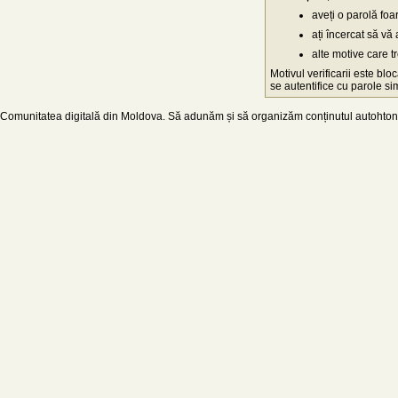
aveți o parolă fo
ați încercat să vă 
alte motive care t
Motivul verificarii este blo
se autentifice cu parole simp
Comunitatea digitală din Moldova. Să adunăm și să organizăm conținutul autohton d