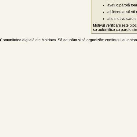
aveți o parolă fo
ați încercat să vă 
alte motive care t
Motivul verificarii este blo
se autentifice cu parole simp
Comunitatea digitală din Moldova. Să adunăm și să organizăm conținutul autohton d