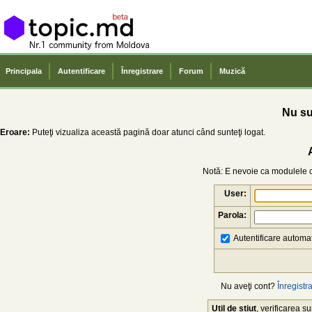
Principala
Autentificare
Înregistrare
Forum
Muzică
Nu sun
Eroare:
Puteţi vizualiza această pagină doar atunci când sunteţi logat.
Notă: E nevoie ca modulele co
User:
Parola:
Autentificare automat
Nu aveţi cont?
Înregistra
Util de știut
, verificarea 