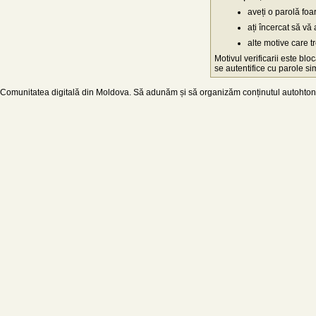
aveți o parolă fo
ați încercat să vă 
alte motive care t
Motivul verificarii este blo
se autentifice cu parole simp
Comunitatea digitală din Moldova. Să adunăm și să organizăm conținutul autohton d