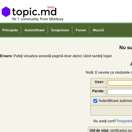
Principala
Autentificare
Înregistrare
Forum
Muzică
Nu sun
Eroare:
Puteţi vizualiza această pagină doar atunci când sunteţi logat.
Notă: E nevoie ca modulele co
User:
Parola:
Autentificare automat
Nu aveţi cont?
Înregistra
Util de știut
, verificarea 