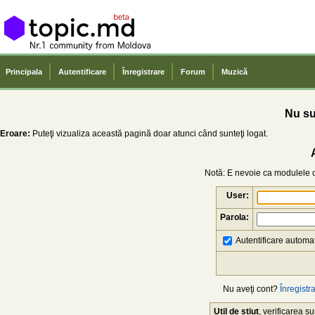
Principala
Autentificare
Înregistrare
Forum
Muzică
Nu sun
Eroare:
Puteţi vizualiza această pagină doar atunci când sunteţi logat.
Notă: E nevoie ca modulele co
User:
Parola:
Autentificare automat
Nu aveţi cont?
Înregistra
Util de știut
, verificarea 