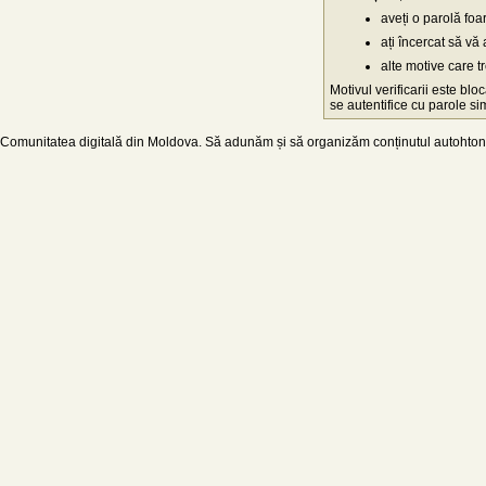
aveți o parolă fo
ați încercat să vă 
alte motive care t
Motivul verificarii este blo
se autentifice cu parole simp
Comunitatea digitală din Moldova. Să adunăm și să organizăm conținutul autohton d