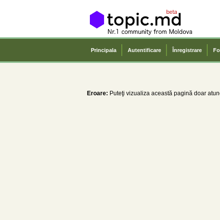
Principala
Autentificare
Înregistrare
Fo
Eroare:
Puteţi vizualiza această pagină doar atunc