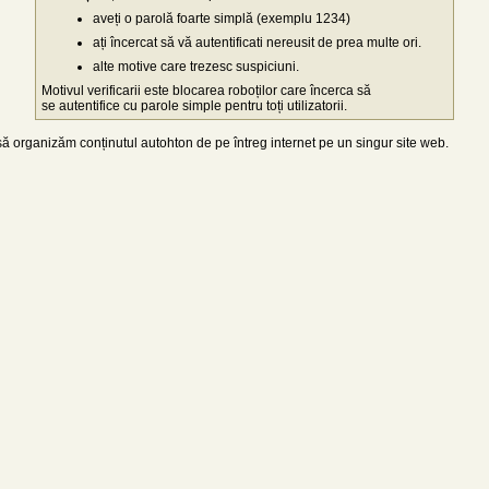
aveți o parolă foarte simplă (exemplu 1234)
ați încercat să vă autentificati nereusit de prea multe ori.
alte motive care trezesc suspiciuni.
Motivul verificarii este blocarea roboților care încerca să
se autentifice cu parole simple pentru toți utilizatorii.
 organizăm conținutul autohton de pe întreg internet pe un singur site web.