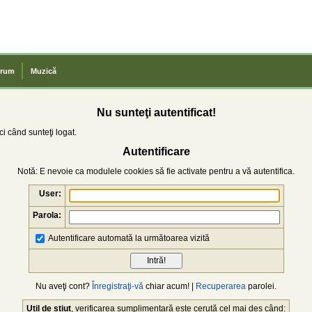
rum
Muzică
Nu sunteţi autentificat!
i când sunteţi logat.
Autentificare
Notă: E nevoie ca modulele cookies să fie activate pentru a vă autentifica.
User:
Parola:
Autentificare automată la următoarea vizită
Nu aveţi cont?
Înregistraţi-vă
chiar acum! |
Recuperarea
parolei.
Util de știut
, verificarea sumplimentară este cerută cel mai des când: