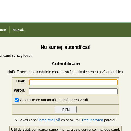
rum
Muzică
Nu sunteţi autentificat!
i când sunteţi logat.
Autentificare
Notă: E nevoie ca modulele cookies să fie activate pentru a vă autentifica.
User:
Parola:
Autentificare automată la următoarea vizită
Nu aveţi cont?
Înregistraţi-vă
chiar acum! |
Recuperarea
parolei.
Util de știut
, verificarea sumplimentară este cerută cel mai des când: