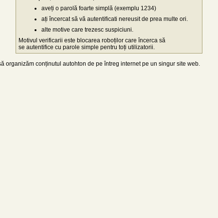
aveți o parolă foarte simplă (exemplu 1234)
ați încercat să vă autentificati nereusit de prea multe ori.
alte motive care trezesc suspiciuni.
Motivul verificarii este blocarea roboților care încerca să
se autentifice cu parole simple pentru toți utilizatorii.
 organizăm conținutul autohton de pe întreg internet pe un singur site web.