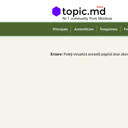
Principala
Autentificare
Înregistrare
Fo
Eroare:
Puteţi vizualiza această pagină doar atunc