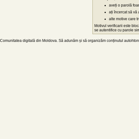
aveți o parolă fo
ați încercat să vă 
alte motive care t
Motivul verificarii este blo
se autentifice cu parole simp
Comunitatea digitală din Moldova. Să adunăm și să organizăm conținutul autohton d