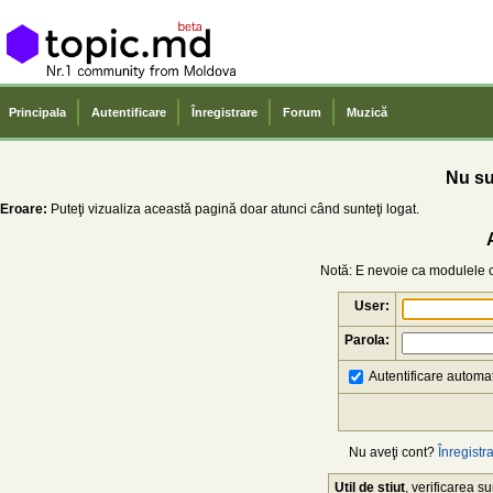
Principala
Autentificare
Înregistrare
Forum
Muzică
Nu sun
Eroare:
Puteţi vizualiza această pagină doar atunci când sunteţi logat.
Notă: E nevoie ca modulele co
User:
Parola:
Autentificare automat
Nu aveţi cont?
Înregistra
Util de știut
, verificarea 