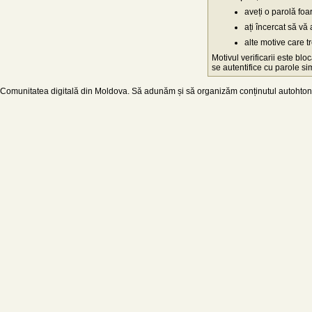
aveți o parolă fo
ați încercat să vă 
alte motive care t
Motivul verificarii este blo
se autentifice cu parole simp
Comunitatea digitală din Moldova. Să adunăm și să organizăm conținutul autohton d