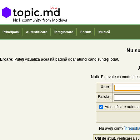
Principala
Autentificare
Înregistrare
Forum
Muzică
Nu sun
Eroare:
Puteţi vizualiza această pagină doar atunci când sunteţi logat.
Notă: E nevoie ca modulele co
User:
Parola:
Autentificare automat
Nu aveţi cont?
Înregistra
Util de știut
, verificarea 