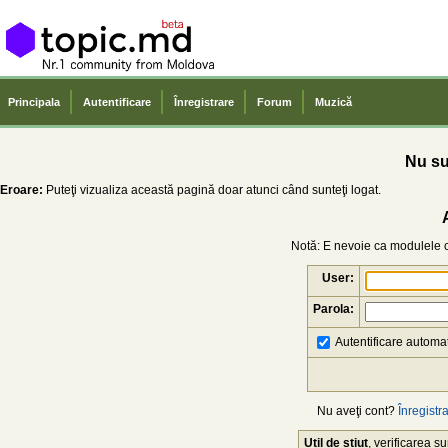
Principala
Autentificare
Înregistrare
Forum
Muzică
Nu sun
Eroare:
Puteţi vizualiza această pagină doar atunci când sunteţi logat.
Notă: E nevoie ca modulele co
User:
Parola:
Autentificare automat
Nu aveţi cont?
Înregistra
Util de știut
, verificarea 