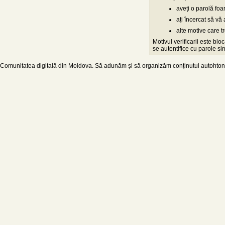
aveți o parolă fo
ați încercat să vă 
alte motive care t
Motivul verificarii este blo
se autentifice cu parole simp
Comunitatea digitală din Moldova. Să adunăm și să organizăm conținutul autohton d