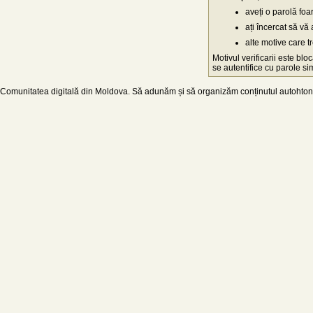
aveți o parolă fo
ați încercat să vă 
alte motive care t
Motivul verificarii este blo
se autentifice cu parole simp
Comunitatea digitală din Moldova. Să adunăm și să organizăm conținutul autohton d