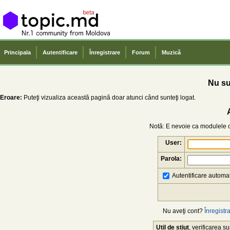
Principala
Autentificare
Înregistrare
Forum
Muzică
Nu sun
Eroare:
Puteţi vizualiza această pagină doar atunci când sunteţi logat.
Notă: E nevoie ca modulele co
User:
Parola:
Autentificare automat
Nu aveţi cont?
Înregistra
Util de știut
, verificarea 