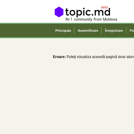
Principala
Autentificare
Înregistrare
Fo
Eroare:
Puteţi vizualiza această pagină doar atunc