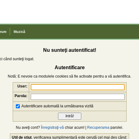
rum
Muzică
Nu sunteţi autentificat!
i când sunteţi logat.
Autentificare
Notă: E nevoie ca modulele cookies să fie activate pentru a vă autentifica.
User:
Parola:
Autentificare automată la următoarea vizită
Nu aveţi cont?
Înregistraţi-vă
chiar acum! |
Recuperarea
parolei.
Util de știut
, verificarea sumplimentară este cerută cel mai des când: