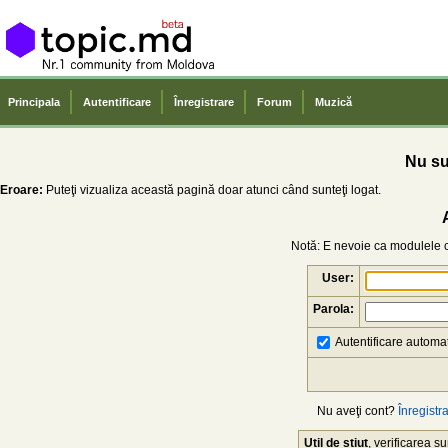
Principala
Autentificare
Înregistrare
Forum
Muzică
Nu sun
Eroare:
Puteţi vizualiza această pagină doar atunci când sunteţi logat.
Notă: E nevoie ca modulele co
User:
Parola:
Autentificare automat
Nu aveţi cont?
Înregistra
Util de știut
, verificarea 