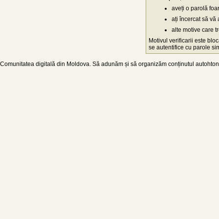
aveți o parolă fo
ați încercat să vă 
alte motive care t
Motivul verificarii este blo
se autentifice cu parole simp
Comunitatea digitală din Moldova. Să adunăm și să organizăm conținutul autohton d