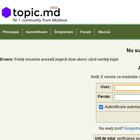
Principala
Autentificare
Înregistrare
Forum
Muzică
Nu sun
Eroare:
Puteţi vizualiza această pagină doar atunci când sunteţi logat.
Notă: E nevoie ca modulele co
User:
Parola:
Autentificare automat
Nu aveţi cont?
Înregistra
Util de știut
, verificarea 