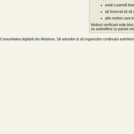
aveți o parolă fo
ați încercat să vă 
alte motive care t
Motivul verificarii este blo
se autentifice cu parole simp
Comunitatea digitală din Moldova. Să adunăm și să organizăm conținutul autohton d