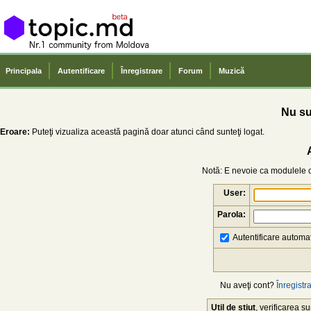
Principala
Autentificare
Înregistrare
Forum
Muzică
Nu sun
Eroare:
Puteţi vizualiza această pagină doar atunci când sunteţi logat.
Notă: E nevoie ca modulele co
User:
Parola:
Autentificare automat
Nu aveţi cont?
Înregistra
Util de știut
, verificarea 