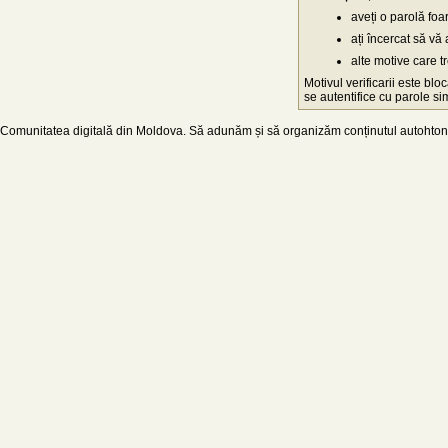
aveți o parolă fo
ați încercat să vă 
alte motive care t
Motivul verificarii este blo
se autentifice cu parole simp
Comunitatea digitală din Moldova. Să adunăm și să organizăm conținutul autohton d