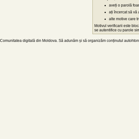
aveți o parolă fo
ați încercat să vă 
alte motive care t
Motivul verificarii este blo
se autentifice cu parole simp
Comunitatea digitală din Moldova. Să adunăm și să organizăm conținutul autohton d