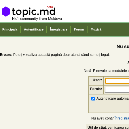
Principala
Autentificare
Înregistrare
Forum
Muzică
Nu sun
Eroare:
Puteţi vizualiza această pagină doar atunci când sunteţi logat.
Notă: E nevoie ca modulele co
User:
Parola:
Autentificare automat
Nu aveţi cont?
Înregistra
Util de știut
, verificarea 