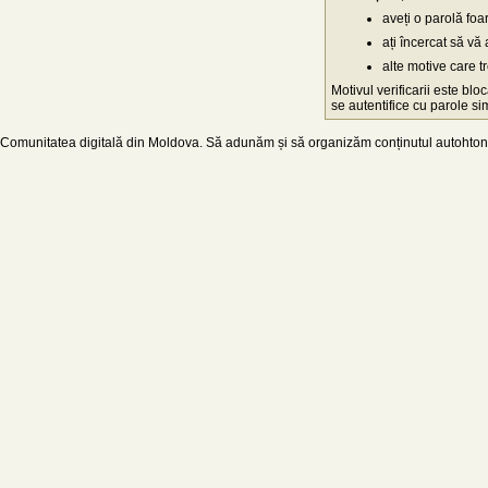
aveți o parolă fo
ați încercat să vă 
alte motive care t
Motivul verificarii este blo
se autentifice cu parole simp
Comunitatea digitală din Moldova. Să adunăm și să organizăm conținutul autohton d