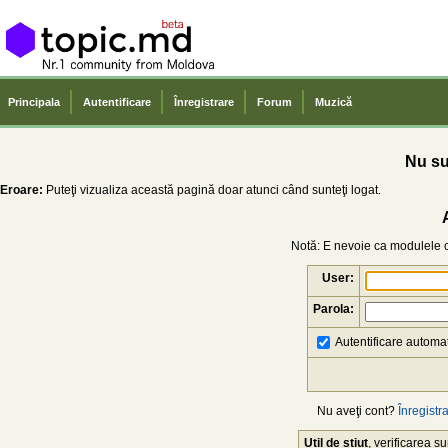
Principala
Autentificare
Înregistrare
Forum
Muzică
Nu sun
Eroare:
Puteţi vizualiza această pagină doar atunci când sunteţi logat.
Notă: E nevoie ca modulele co
User:
Parola:
Autentificare automat
Nu aveţi cont?
Înregistra
Util de știut
, verificarea 