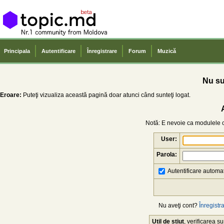
Principala
Autentificare
Înregistrare
Forum
Muzică
Nu sun
Eroare:
Puteţi vizualiza această pagină doar atunci când sunteţi logat.
Notă: E nevoie ca modulele co
User:
Parola:
Autentificare automat
Nu aveţi cont?
Înregistra
Util de știut
, verificarea 