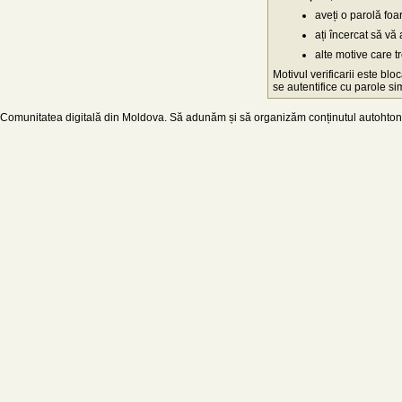
aveți o parolă fo
ați încercat să vă 
alte motive care t
Motivul verificarii este blo
se autentifice cu parole simp
Comunitatea digitală din Moldova. Să adunăm și să organizăm conținutul autohton d