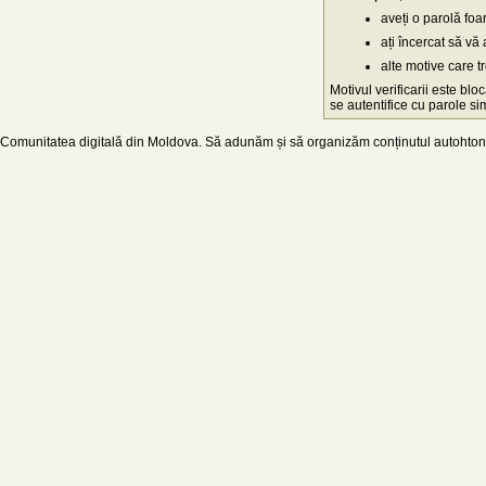
aveți o parolă fo
ați încercat să vă 
alte motive care t
Motivul verificarii este blo
se autentifice cu parole simp
Comunitatea digitală din Moldova. Să adunăm și să organizăm conținutul autohton d