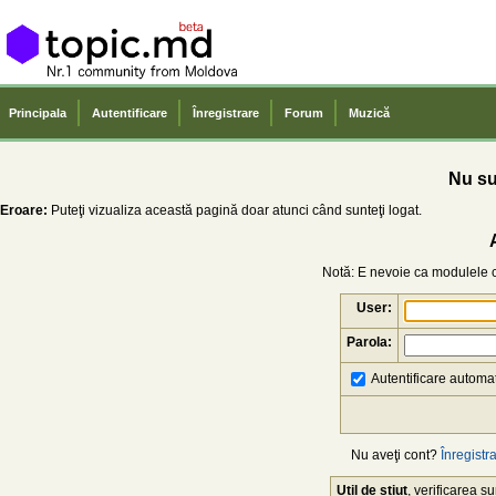
Principala
Autentificare
Înregistrare
Forum
Muzică
Nu sun
Eroare:
Puteţi vizualiza această pagină doar atunci când sunteţi logat.
Notă: E nevoie ca modulele co
User:
Parola:
Autentificare automat
Nu aveţi cont?
Înregistra
Util de știut
, verificarea 