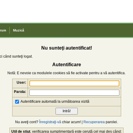
rum
Muzică
Nu sunteţi autentificat!
i când sunteţi logat.
Autentificare
Notă: E nevoie ca modulele cookies să fie activate pentru a vă autentifica.
User:
Parola:
Autentificare automată la următoarea vizită
Nu aveţi cont?
Înregistraţi-vă
chiar acum! |
Recuperarea
parolei.
Util de știut
, verificarea sumplimentară este cerută cel mai des când: