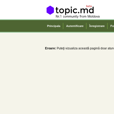
Principala
Autentificare
Înregistrare
Fo
Eroare:
Puteţi vizualiza această pagină doar atunc