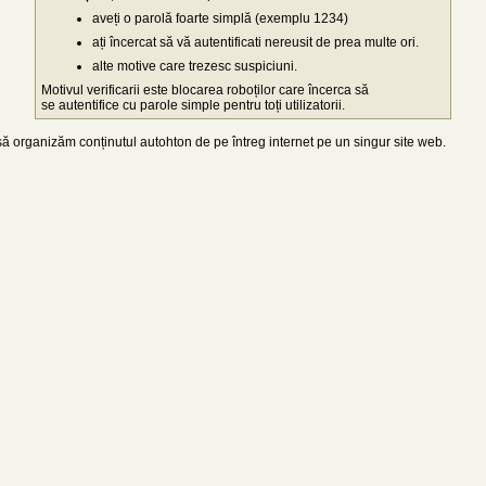
aveți o parolă foarte simplă (exemplu 1234)
ați încercat să vă autentificati nereusit de prea multe ori.
alte motive care trezesc suspiciuni.
Motivul verificarii este blocarea roboților care încerca să
se autentifice cu parole simple pentru toți utilizatorii.
 organizăm conținutul autohton de pe întreg internet pe un singur site web.