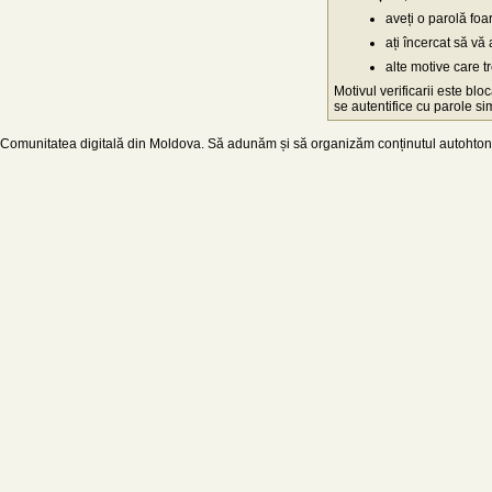
aveți o parolă fo
ați încercat să vă 
alte motive care t
Motivul verificarii este blo
se autentifice cu parole simp
Comunitatea digitală din Moldova. Să adunăm și să organizăm conținutul autohton d