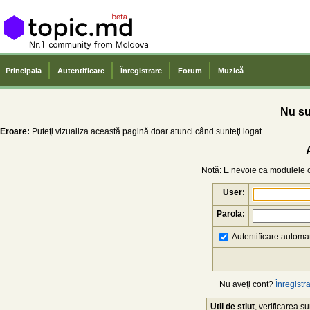
Principala
Autentificare
Înregistrare
Forum
Muzică
Nu sun
Eroare:
Puteţi vizualiza această pagină doar atunci când sunteţi logat.
Notă: E nevoie ca modulele co
User:
Parola:
Autentificare automat
Nu aveţi cont?
Înregistra
Util de știut
, verificarea 