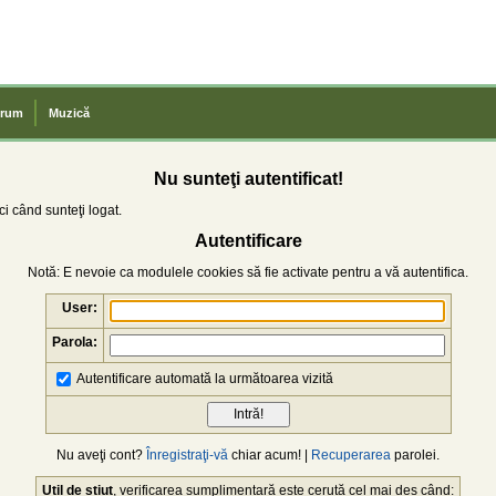
rum
Muzică
Nu sunteţi autentificat!
i când sunteţi logat.
Autentificare
Notă: E nevoie ca modulele cookies să fie activate pentru a vă autentifica.
User:
Parola:
Autentificare automată la următoarea vizită
Nu aveţi cont?
Înregistraţi-vă
chiar acum! |
Recuperarea
parolei.
Util de știut
, verificarea sumplimentară este cerută cel mai des când: