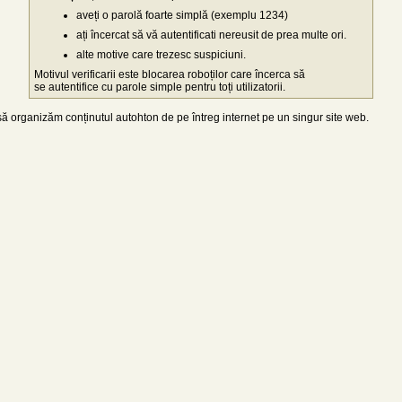
aveți o parolă foarte simplă (exemplu 1234)
ați încercat să vă autentificati nereusit de prea multe ori.
alte motive care trezesc suspiciuni.
Motivul verificarii este blocarea roboților care încerca să
se autentifice cu parole simple pentru toți utilizatorii.
 organizăm conținutul autohton de pe întreg internet pe un singur site web.