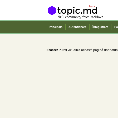
Principala
Autentificare
Înregistrare
Fo
Eroare:
Puteţi vizualiza această pagină doar atunc