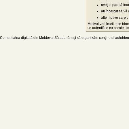
aveți o parolă fo
ați încercat să vă 
alte motive care t
Motivul verificarii este blo
se autentifice cu parole simp
Comunitatea digitală din Moldova. Să adunăm și să organizăm conținutul autohton d