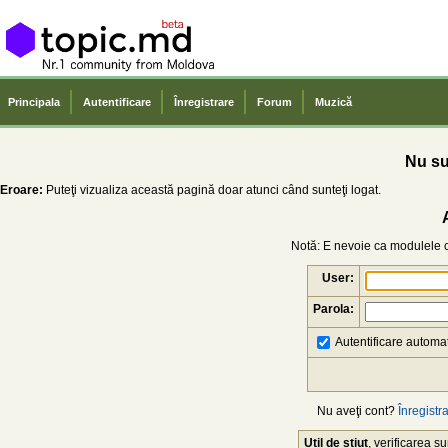
Principala
Autentificare
Înregistrare
Forum
Muzică
Nu sun
Eroare:
Puteţi vizualiza această pagină doar atunci când sunteţi logat.
Notă: E nevoie ca modulele co
User:
Parola:
Autentificare automat
Nu aveţi cont?
Înregistra
Util de știut
, verificarea 