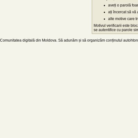
aveți o parolă fo
ați încercat să vă 
alte motive care t
Motivul verificarii este blo
se autentifice cu parole simp
Comunitatea digitală din Moldova. Să adunăm și să organizăm conținutul autohton d