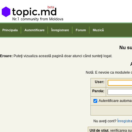
Principala
Autentificare
Înregistrare
Forum
Muzică
Nu sun
Eroare:
Puteţi vizualiza această pagină doar atunci când sunteţi logat.
Notă: E nevoie ca modulele co
User:
Parola:
Autentificare automat
Nu aveţi cont?
Înregistra
Util de știut
, verificarea 