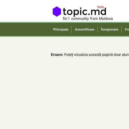
Principala
Autentificare
Înregistrare
Fo
Eroare:
Puteţi vizualiza această pagină doar atunc