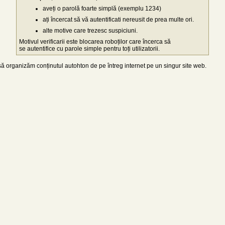
aveți o parolă foarte simplă (exemplu 1234)
ați încercat să vă autentificati nereusit de prea multe ori.
alte motive care trezesc suspiciuni.
Motivul verificarii este blocarea roboților care încerca să
se autentifice cu parole simple pentru toți utilizatorii.
 organizăm conținutul autohton de pe întreg internet pe un singur site web.