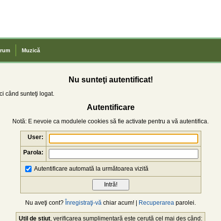
rum
Muzică
Nu sunteţi autentificat!
i când sunteţi logat.
Autentificare
Notă: E nevoie ca modulele cookies să fie activate pentru a vă autentifica.
User:
Parola:
Autentificare automată la următoarea vizită
Nu aveţi cont?
Înregistraţi-vă
chiar acum! |
Recuperarea
parolei.
Util de știut
, verificarea sumplimentară este cerută cel mai des când: