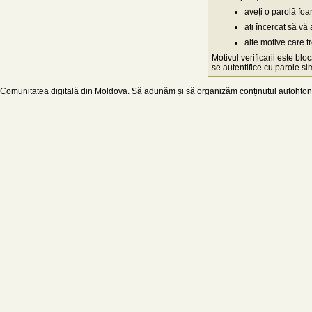
aveți o parolă fo
ați încercat să vă 
alte motive care t
Motivul verificarii este blo
se autentifice cu parole simp
Comunitatea digitală din Moldova. Să adunăm și să organizăm conținutul autohton d