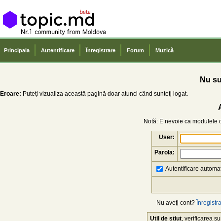
Principala
Autentificare
Înregistrare
Forum
Muzică
Nu sun
Eroare:
Puteţi vizualiza această pagină doar atunci când sunteţi logat.
Notă: E nevoie ca modulele co
User:
Parola:
Autentificare automat
Nu aveţi cont?
Înregistra
Util de știut
, verificarea 