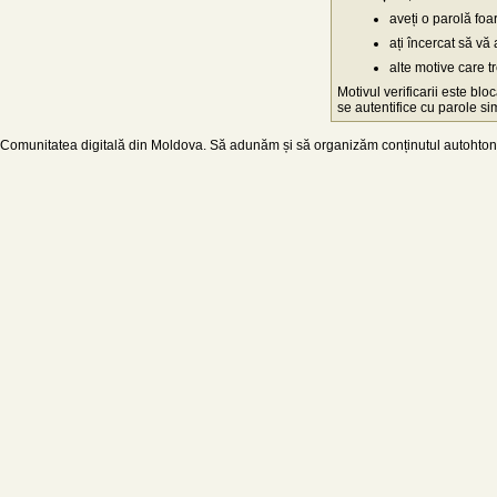
aveți o parolă fo
ați încercat să vă 
alte motive care t
Motivul verificarii este blo
se autentifice cu parole simp
Comunitatea digitală din Moldova. Să adunăm și să organizăm conținutul autohton d