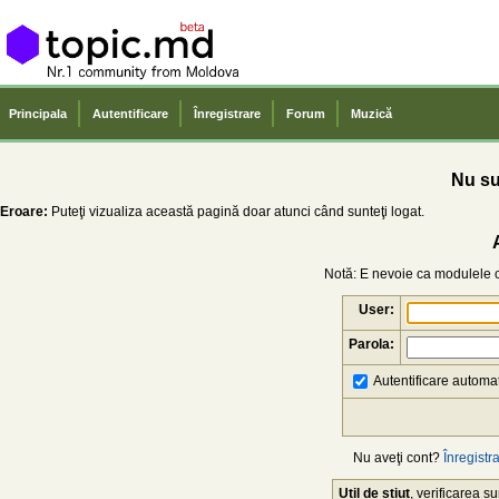
Principala
Autentificare
Înregistrare
Forum
Muzică
Nu sun
Eroare:
Puteţi vizualiza această pagină doar atunci când sunteţi logat.
Notă: E nevoie ca modulele co
User:
Parola:
Autentificare automat
Nu aveţi cont?
Înregistra
Util de știut
, verificarea 